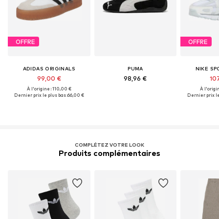
OFFRE
OFFRE
ADIDAS ORIGINALS
PUMA
NIKE S
99,00 €
98,96 €
107
À l'origine : 110,00 €
À l'origi
Dernier prix le plus bas :
66,00 €
Dernier prix le
COMPLÉTEZ VOTRE LOOK
Produits complémentaires