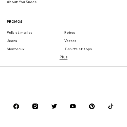
About You Suède
PROMOS
Pulls et mailles
Robes
Jeans
Vestes
Manteaux
T-shirts et tops
Plus
Pantalons
Lingerie
Jupes
Blouses et tuniques
Sweats
Blazers
Maillots de bain
Combinaisons et salopettes
Grandes tailles
Maternité
Chaussures
Sport
Accessoires
Premium
VÊTEMENTS