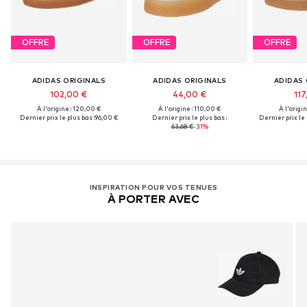
OFFRE
OFFRE
OFFRE
ADIDAS ORIGINALS
ADIDAS ORIGINALS
ADIDAS 
102,00 €
44,00 €
117
À l'origine : 120,00 €
À l'origine : 110,00 €
À l'origi
Dernier prix le plus bas :
96,00 €
Dernier prix le plus bas :
Dernier prix le 
63,68 €
-31%
INSPIRATION POUR VOS TENUES
À PORTER AVEC