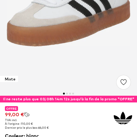
Mixte
Il ne reste plus que 03j 08h 14m 12s jusqu'à la fin de la promo "OFFRE"
OFFRE
OFFRE
99,00 €
99,00 €
TVA incl.
TVA incl.
À l'origine : 110,00 €
À l'origine : 110,00 €
Dernier prix le plus bas :
Dernier prix le plus bas :
66,00 €
66,00 €
Couleur
:
blanc