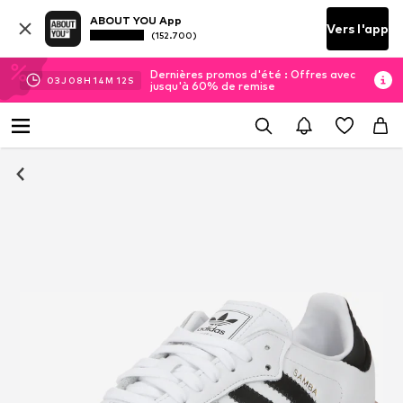
ABOUT YOU App
Vers l'app
(152.700)
Dernières promos d'été : Offres avec
03
J
08
H
14
M
12
S
jusqu'à 60% de remise