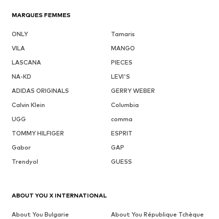
MARQUES FEMMES
ONLY
Tamaris
VILA
MANGO
LASCANA
PIECES
NA-KD
LEVI'S
ADIDAS ORIGINALS
GERRY WEBER
Calvin Klein
Columbia
UGG
comma
TOMMY HILFIGER
ESPRIT
Gabor
GAP
Trendyol
GUESS
ABOUT YOU X INTERNATIONAL
About You Bulgarie
About You République Tchèque