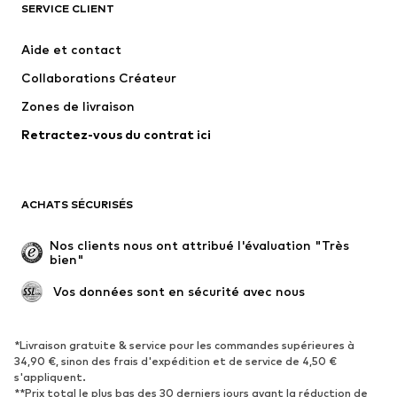
SERVICE CLIENT
Nouveautés
Tendance
Robes
Jeans
Aide et contact
T-shirts et tops
Pantalons
Collaborations Créateur
Vestes
Pulls et mailles
Zones de livraison
Lingerie
Blouses et tuniques
Retractez-vous du contrat ici
Manteaux
Jupes
Maillots de bain
Sweats
Blazers
Combinaisons et salopettes
ACHATS SÉCURISÉS
Grandes tailles
Maternité
Occasions spéciales
Exclusif
Nos clients nous ont attribué l'évaluation "Très 
bien"
Remise à neuf
 Vos données sont en sécurité avec nous
CHAUSSURES
Nouveautés
Tendance
*Livraison gratuite & service pour les commandes supérieures à
34,90 €, sinon des frais d'expédition et de service de 4,50 €
Baskets
Bottines
s'appliquent.
**Prix total le plus bas des 30 derniers jours avant la réduction de
Escarpins et talons hauts
Bottes