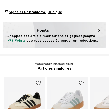
Numéro d'article.
Ado9cqr001000001
Pays d'origine : Indonésie
NL
www.adidas.com
Type de baskets : Casual
Signaler un problème juridique
Points
Shoppez cet article maintenant et gagnez jusqu'à 
+99 Points
 que vous pouvez échanger en réductions.
VOUS POURRIEZ AUSSI AIMER
Articles similaires