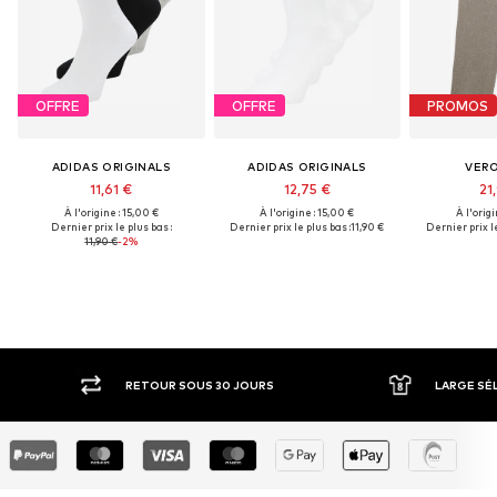
OFFRE
OFFRE
PROMOS
ADIDAS ORIGINALS
ADIDAS ORIGINALS
VER
11,61 €
12,75 €
21
À l'origine : 15,00 €
À l'origine : 15,00 €
À l'origi
Dernier prix le plus bas :
Dernier prix le plus bas :
11,90 €
Dernier prix le
11,90 €
-2%
R SOUS 30 JOURS
LARGE SÉLECTION DE MARQUES