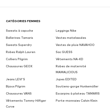
CATÉGORIES FEMMES
Sweats à capuche
Leggings Nike
Ballerines Tamaris
Vestes matelassées
Sweats Superdry
Vestes de pluie NAVAHOO
Robes Ralph Lauren
Sac GUESS
Colliers Pilgrim
Vêtements NA-KD
Chaussures GEOX
Robes de maternité
MAMALICIOUS
Jeans LEVI'S
Jupes EDITED
Bijoux Pilgrim
Soutiens-gorge Hunkemöller
Chaussures VANS
Escarpins à plateau TAMARIS
Vêtements Tommy Hilfiger
Porte-monnaies Calvin Klein
Curve