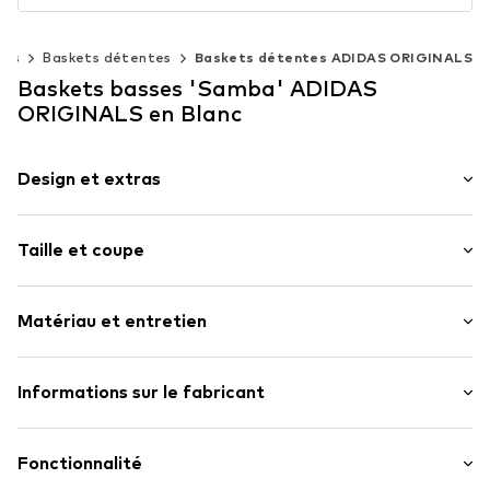
ses
Baskets détentes
Baskets détentes ADIDAS ORIGINALS
Baskets basses 'Samba' ADIDAS
ORIGINALS en Blanc
Design et extras
Imprimé logo
Taille et coupe
Cuir
Avec plateau
Hauteur de talon : Talon plat (0-3 cm)
Bout rond
Matériau et entretien
Semelle crantée
Talon renforcé
Matériau supérieur : Cuir, Synthétique
Informations sur le fabricant
Semelle souple
Doublure et semelle de propreté : Textile, Synthétique
Cuir velours
adidas BV (Amsterdam)
Semelle extérieure : Caoutchouc
Fermeture à lacets
Hoogoorddreef 9-A
Fonctionnalité
Contient des parties non textiles d'origine animale : oui
1101 BA Amsterdam