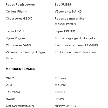
Robes Ralph Lauren
Sac GUESS
Colliers Pilgrim
Vêtements NA-KD
Chaussures GEOX
Robes de maternité
MAMALICIOUS
Jeans LEVI'S
Jupes EDITED
Bijoux Pilgrim
Soutiens-gorge Hunkemöller
Chaussures VANS
Escarpins à plateau TAMARIS
Vêtements Tommy Hilfiger
Porte-monnaies Calvin Klein
Curve
MARQUES FEMMES
ONLY
Tamaris
VILA
MANGO
LASCANA
PIECES
NA-KD
LEVI'S
ADIDAS ORIGINALS
GERRY WEBER