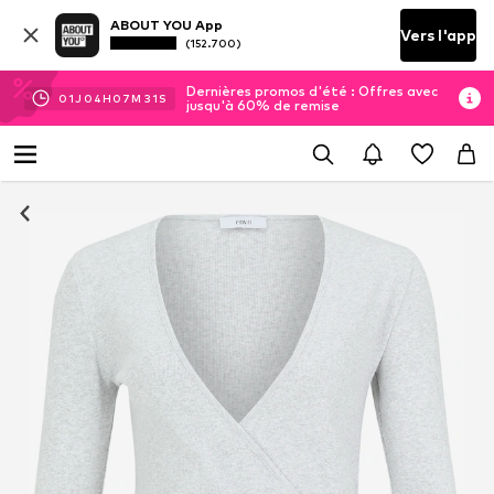
ABOUT YOU App
Vers l'app
(152.700)
Dernières promos d'été : Offres avec
01
J
04
H
07
M
30
S
jusqu'à 60% de remise