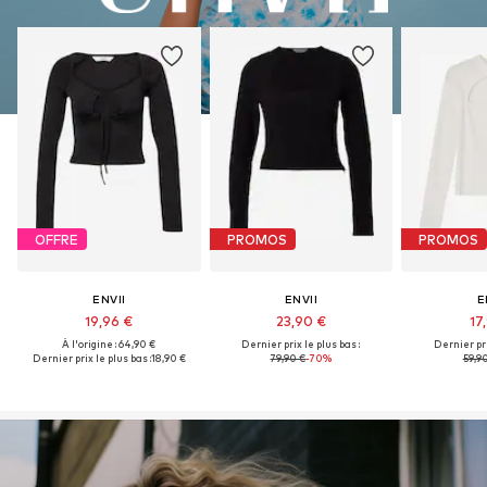
OFFRE
PROMOS
PROMOS
ENVII
ENVII
E
19,96 €
23,90 €
17
À l'origine : 64,90 €
Dernier prix le plus bas :
Dernier pri
Dernier prix le plus bas :
18,90 €
79,90 €
-70%
59,9