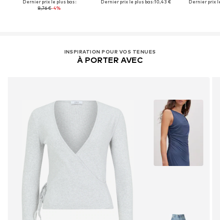
Dernier prix le plus bas :
Dernier prix le plus bas :
10,43 €
Dernier prix le
8,76 €
-4%
INSPIRATION POUR VOS TENUES
À PORTER AVEC