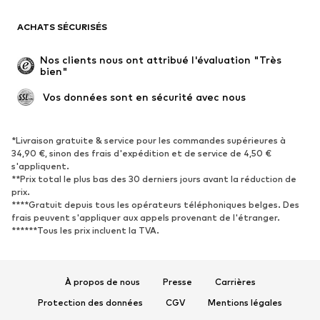
Blazers
Combinaisons et salopettes
ACHATS SÉCURISÉS
Grandes tailles
Maternité
Occasions spéciales
Exclusif
Nos clients nous ont attribué l'évaluation "Très 
bien"
Remise à neuf
 Vos données sont en sécurité avec nous
CHAUSSURES
Nouveautés
Tendance
*Livraison gratuite & service pour les commandes supérieures à
34,90 €, sinon des frais d'expédition et de service de 4,50 €
Baskets
Bottines
s'appliquent.
**Prix total le plus bas des 30 derniers jours avant la réduction de
Escarpins et talons hauts
Bottes
prix.
Sandales
Chaussures basses
****Gratuit depuis tous les opérateurs téléphoniques belges. Des
frais peuvent s'appliquer aux appels provenant de l'étranger.
Chaussures de sport
Ballerines
******Tous les prix incluent la TVA.
Mules
Chaussons
Chaussures aquatiques
Exclusif
À propos de nous
Presse
Carrières
SPORT
Protection des données
CGV
Mentions légales