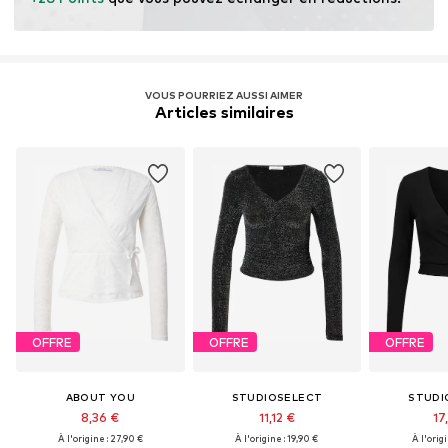
l’utilisation de l’eau et des engrais chimiques.
En savoir plus
VOUS POURRIEZ AUSSI AIMER
Articles similaires
OFFRE
OFFRE
OFFRE
ABOUT YOU
STUDIOSELECT
STUDI
8,36 €
11,12 €
17
À l'origine : 27,90 €
À l'origine : 19,90 €
À l'origi