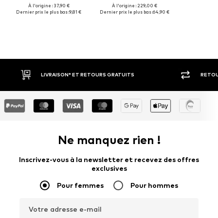
À l'origine : 37,90 €
À l'origine : 229,00 €
Dernier prix le plus bas :
9,81 €
Dernier prix le plus bas :
64,90 €
RETOUR SOUS 30 JOURS
LARGE SÉ
Ne manquez rien !
Inscrivez-vous à la newsletter et recevez des offres
exclusives
Pour femmes
Pour hommes
Votre adresse e-mail