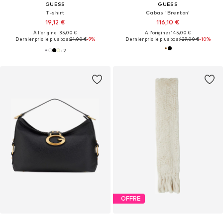
GUESS
GUESS
T-shirt
Cabas 'Brenton'
19,12 €
116,10 €
À l'origine : 35,00 €
À l'origine : 145,00 €
Dernier prix le plus bas :
21,00 €
-9%
Dernier prix le plus bas :
129,00 €
-10%
+
2
OFFRE