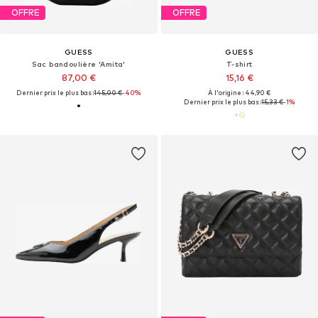
OFFRE
OFFRE
GUESS
GUESS
Sac bandoulière 'Amita'
T-shirt
87,00 €
15,16 €
Dernier prix le plus bas :
145,00 €
-40%
À l'origine : 44,90 €
Dernier prix le plus bas :
15,33 €
-1%