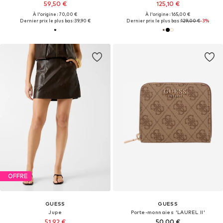
59,50 €
125,10 €
À l'origine : 70,00 €
À l'origine : 165,00 €
Dernier prix le plus bas :
39,90 €
Dernier prix le plus bas :
129,00 €
-3%
OFFRE
GUESS
GUESS
Jupe
Porte-monnaies 'LAUREL II'
51,92 €
50,00 €