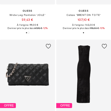
GUESS
GUESS
Wide Leg Pantalon 'JOLE'
Cabas 'BRENTON TOTE'
59,43 €
107,10 €
À l'origine : 99,00 €
À l'origine : 145,00 €
Dernier prix le plus bas :
67,92 €
-12%
Dernier prix le plus bas :
119,00 €
-10%
OFFRE
OFFRE