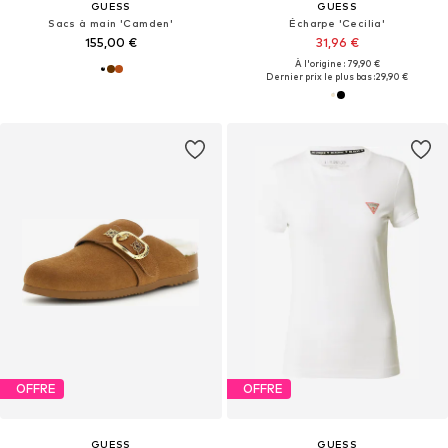
GUESS
GUESS
Sacs à main 'Camden'
Écharpe 'Cecilia'
155,00 €
31,96 €
À l'origine : 79,90 €
Dernier prix le plus bas :
29,90 €
OFFRE
OFFRE
GUESS
GUESS