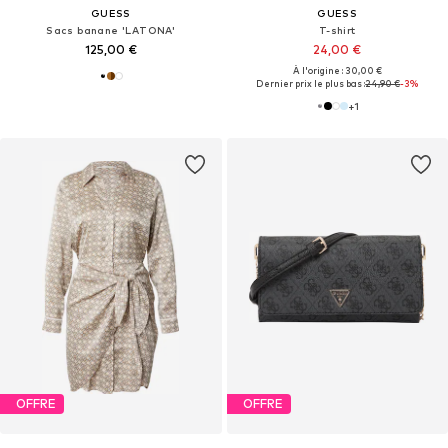
GUESS
GUESS
Sacs banane 'LATONA'
T-shirt
125,00 €
24,00 €
À l'origine : 30,00 €
Dernier prix le plus bas :
24,90 €
-3%
+
1
OFFRE
OFFRE