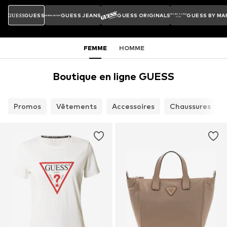
GUESS
GUESS JEANS
GUESS ORIGINALS
GUESS BY MA
FEMME
HOMME
Boutique en ligne GUESS
Promos
Vêtements
Accessoires
Chaussures