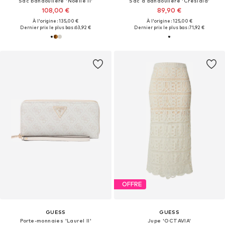
Sac bandoulière 'Noelle II'
Sac à bandoulière 'Cresidia'
108,00 €
89,90 €
À l'origine : 135,00 €
À l'origine : 125,00 €
Dernier prix le plus bas :
63,92 €
Dernier prix le plus bas :
71,92 €
OFFRE
GUESS
GUESS
Porte-monnaies 'Laurel II'
Jupe 'OCTAVIA'