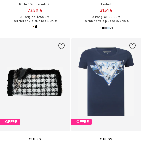
Mule 'Galavanta2'
T-shirt
73,50 €
21,51 €
À l'origine : 125,00 €
À l'origine : 30,00 €
Dernier prix le plus bas :
41,93 €
Dernier prix le plus bas :
20,90 €
+
1
OFFRE
OFFRE
GUESS
GUESS