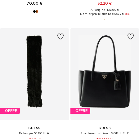
70,00 €
52,20 €
À l'origine : 139,00 €
Dernier prix le plus bas :
56,94 €
-8%
OFFRE
OFFRE
GUESS
GUESS
Écharpe 'CECILIA'
Sac bandoulière 'NOELLE II'