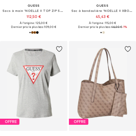
GUESS
GUESS
Sacs à main 'NOELLE II TOP ZIP SHOULDER BAG'
Sac à bandoulière 'NOELLE II XBODY FLAP ORGANIZER'
112,50 €
45,43 €
À l'origine : 125,00 €
À l'origine : 115,00 €
Dernier prix le plus bas :
109,00 €
Dernier prix le plus bas :
46,00 €
-1%
OFFRE
OFFRE