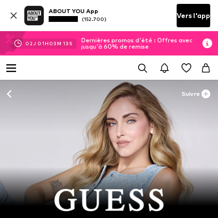
ABOUT YOU App
Vers l'app
(152.700)
Dernières promos d'été : Offres avec
02
J
01
H
03
M
11
S
jusqu'à 60% de remise
Suivre