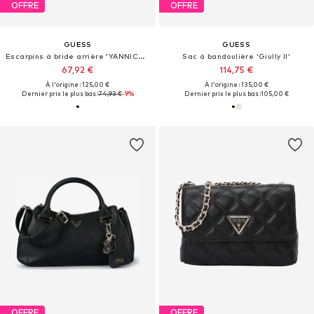
OFFRE
OFFRE
GUESS
GUESS
Escarpins à bride arrière 'YANNICKE'
Sac à bandoulière 'Giully II'
67,92 €
114,75 €
À l'origine : 125,00 €
À l'origine : 135,00 €
Dernier prix le plus bas :
74,93 €
-9%
Dernier prix le plus bas :
105,00 €
OFFRE
OFFRE