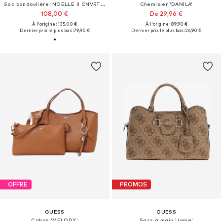
Sac bandoulière 'NOELLE II CNVRTBLE XBODY FLAP'
Chemisier 'DANILA'
108,00 €
De 29,96 €
À l'origine : 135,00 €
À l'origine : 89,90 €
Dernier prix le plus bas :
79,90 €
Dernier prix le plus bas :
26,90 €
OFFRE
PROMOS
GUESS
GUESS
Cabas 'MELODY'
Sacs à main 'Janie'