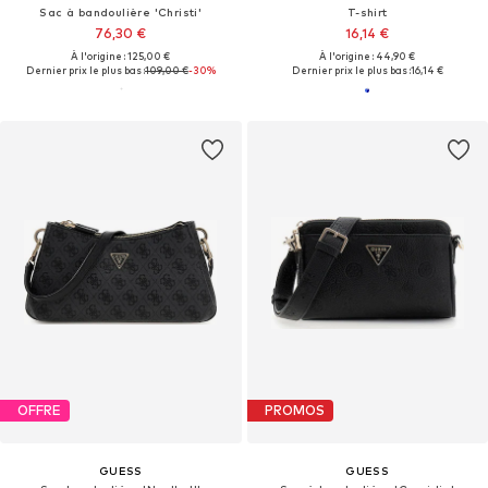
Sac à bandoulière 'Christi'
T-shirt
76,30 €
16,14 €
À l'origine : 125,00 €
À l'origine : 44,90 €
Dernier prix le plus bas :
109,00 €
-30%
Dernier prix le plus bas :
16,14 €
OFFRE
PROMOS
GUESS
GUESS