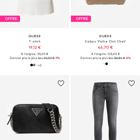
OFFRE
OFFRE
GUESS
GUESS
T-shirt
Cabas 'Follie Chit Chat'
19,12 €
46,70 €
À l'origine : 35,00 €
À l'origine : 125,00 €
Dernier prix le plus bas :
21,00 €
-9%
Dernier prix le plus bas :
50,94 €
-8%
+
2