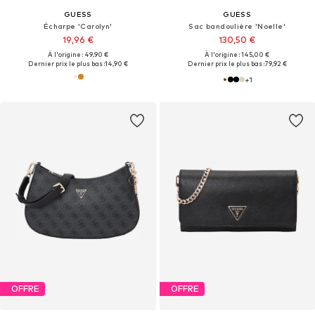
GUESS
GUESS
Écharpe 'Carolyn'
Sac bandoulière 'Noelle'
19,96 €
130,50 €
À l'origine : 49,90 €
À l'origine : 145,00 €
Dernier prix le plus bas :
14,90 €
Dernier prix le plus bas :
79,92 €
+
1
OFFRE
OFFRE