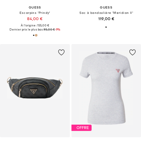
GUESS
GUESS
Escarpins 'Prindy'
Sac à bandoulière 'Meridian II'
84,00 €
119,00 €
À l'origine : 155,00 €
Dernier prix le plus bas :
93,00 €
-9%
OFFRE