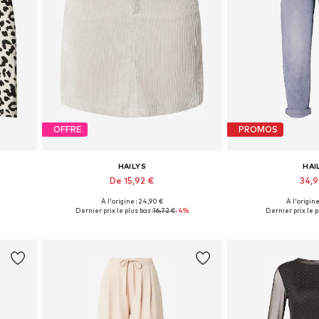
OFFRE
PROMOS
HAILYS
HAI
De 15,92 €
34,
À l'origine : 24,90 €
À l'origine
L, XXL
Tailles disponibles: 36, 38, 40, 44
Disponible en pl
Dernier prix le plus bas :
16,72 €
-4%
Dernier prix le p
Ajouter au panier
Ajouter 