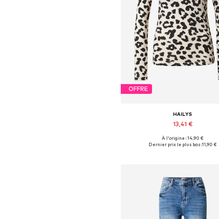
OFFRE
HAILYS
13,41 €
À l'origine : 14,90 €
Tailles disponibles: XS, S, M, L, X
Dernier prix le plus bas :
11,90 €
Ajouter au panier