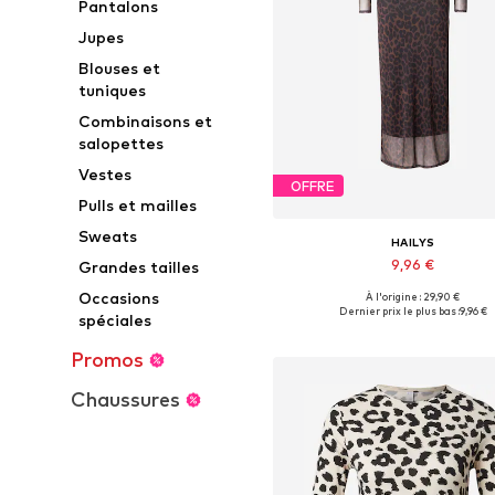
Pantalons
Jupes
Blouses et
tuniques
Combinaisons et
salopettes
Vestes
OFFRE
Pulls et mailles
Sweats
HAILYS
9,96 €
Grandes tailles
Occasions
À l'origine : 29,90 €
Tailles disponibles: 34, 36, 38,
Dernier prix le plus bas :
9,96 €
spéciales
Ajouter au panier
Promos
Chaussures