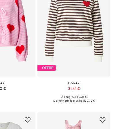
OFFRE
LYS
HAILYS
90 €
31,41 €
À l'origine : 34,90 €
XS-S, S-M, M-L, L-XL
Tailles disponibles: XS, S, M, L, XL, XXL
Dernier prix le plus bas :
20,72 €
au panier
Ajouter au panier