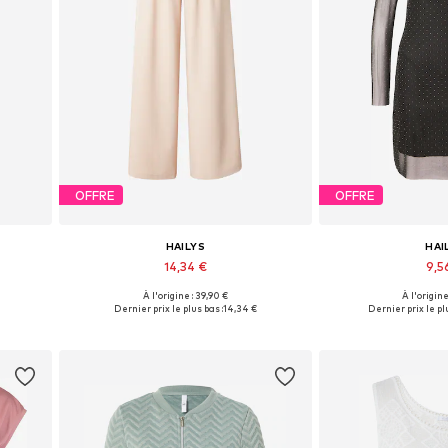
OFFRE
OFFRE
HAILYS
HAI
14,34 €
9,5
À l'origine : 39,90 €
À l'origine
s
Tailles disponibles: 34, 38, 40, 42
Tailles disponible
Dernier prix le plus bas :
14,34 €
Dernier prix le pl
Ajouter au panier
Ajouter 