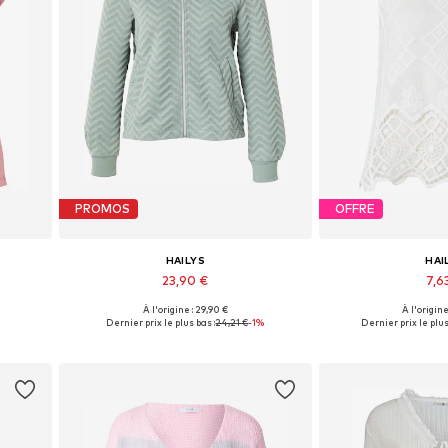
PROMOS
OFFRE
HAILYS
HAI
23,90 €
7,6
À l'origine : 29,90 €
À l'origine
L, XXL
Tailles disponibles: XS, S, M, L, XL, XXL
Tailles dispo
Dernier prix le plus bas :
24,21 €
-1%
Dernier prix le plus
Ajouter au panier
Ajouter 