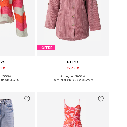
OFFRE
LYS
HAILYS
1 €
29,67 €
+
1
 : 39,90 €
À l'origine : 34,90 €
XS-S, S-M, M-L, L-XL
Tailles disponibles: XS, S, M, L, XL
lus bas :
35,91 €
Dernier prix le plus bas :
25,90 €
au panier
Ajouter au panier