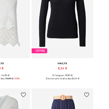
OFFRE
LYS
HAILYS
3 €
8,34 €
 : 14,90 €
À l'origine : 19,90 €
nibles: XS-S
Tailles disponibles: XS, S, M, L
 bas :
10,90 €
-30%
Dernier prix le plus bas :
8,34 €
au panier
Ajouter au panier