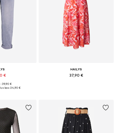
LYS
HAILYS
90 €
37,90 €
+
1
 : 39,90 €
usieurs tailles
Tailles disponibles: 34, 36, 38, 40, 44
lus bas :
34,90 €
au panier
Ajouter au panier