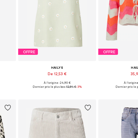
OFFRE
OFFRE
HAILYS
HAI
De 12,53 €
35,9
À l'origine : 24,90 €
À l'origine
 40
Tailles disponibles: XS, S, M, L
Tailles disponibles: 
Dernier prix le plus bas :
12,94 €
-3%
Dernier prix le p
Ajouter au panier
Ajouter 