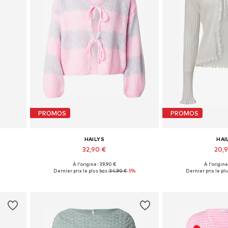
PROMOS
PROMOS
HAILYS
HAI
32,90 €
20,
À l'origine : 39,90 €
À l'origine
 42, 44
Tailles disponibles: S-M, M-L, L-XL
Tailles disponibles: 
Dernier prix le plus bas :
34,90 €
-5%
Dernier prix le plu
Ajouter au panier
Ajouter 