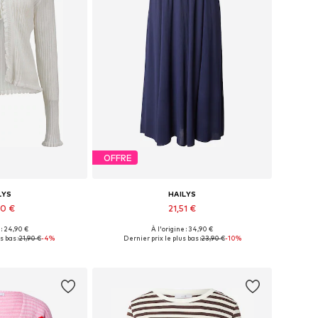
OFFRE
LYS
HAILYS
90 €
21,51 €
 : 24,90 €
À l'origine : 34,90 €
XS, S, M, L, XL, XXL
Tailles disponibles: 34, 36, 38, 40, 42, 44
s bas :
21,90 €
-4%
Dernier prix le plus bas :
23,90 €
-10%
au panier
Ajouter au panier