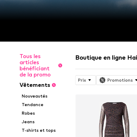
Tous les
Boutique en ligne Hai
articles
bénéficiant
de la promo
Prix
Promotions
Vêtements
Nouveautés
Tendance
Robes
Jeans
T-shirts et tops