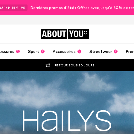
Dernières promos d'été : Offres avec jusqu'à 60% de re
2
J
14
H
18
M
17
S
ABOUT
YOU
ussures
Sport
Accessoires
Streetwear
Pre
RETOUR SOUS 30 JOURS