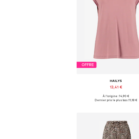
OFFRE
HAILYS
13,41 €
+
2
À l'origine : 14,90 €
Tailles disponibles: XS, S, M, L, X
Dernier prix le plus bas :
11,18 €
Ajouter au panier