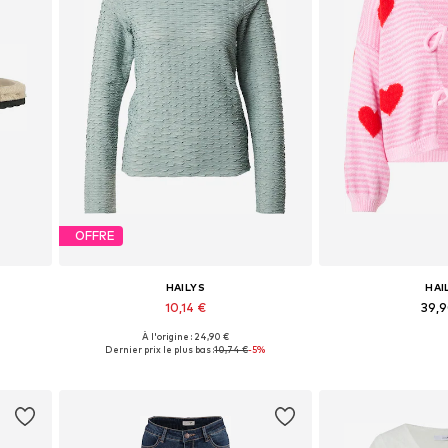
OFFRE
HAILYS
HAI
10,14 €
39,
À l'origine : 24,90 €
 40, 41
Tailles disponibles: S, M, L, XXL
Tailles disponibles: 
Dernier prix le plus bas :
10,74 €
-5%
Ajouter au panier
Ajouter 