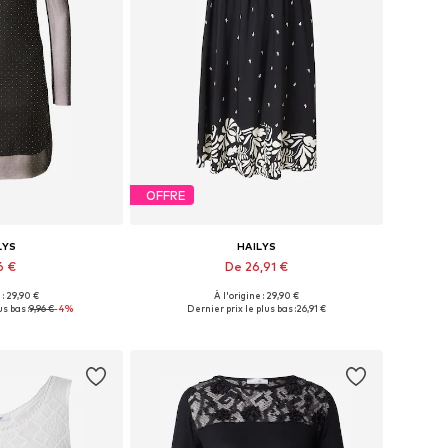
OFFRE
LYS
HAILYS
6 €
De 26,91 €
 : 29,90 €
À l'origine : 29,90 €
s: 34, 36, 38, 40
Tailles disponibles: 34, 36, 38, 40, 44
us bas :
9,96 €
-4%
Dernier prix le plus bas :
26,91 €
au panier
Ajouter au panier