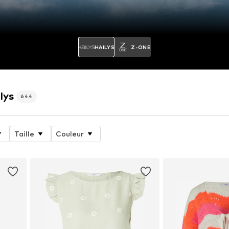
HAILYS
Z-ONE
lys
644
Taille
Couleur