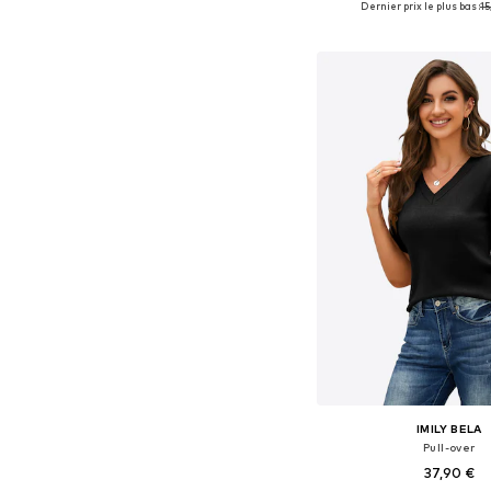
Dernier prix le plus bas :
15
Ajouter au pa
IMILY BELA
Pull-over
37,90 €