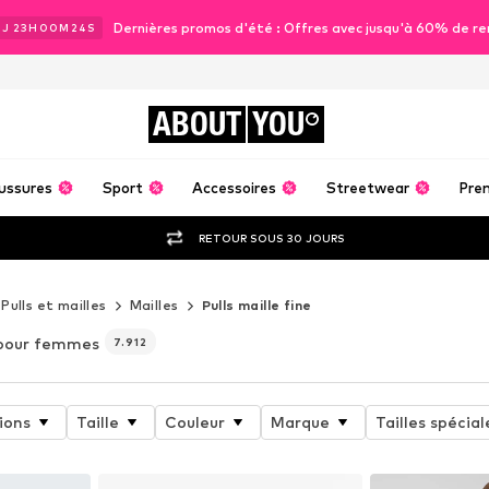
Dernières promos d'été : Offres avec jusqu'à 60% de re
1
J
23
H
00
M
22
S
ABOUT
YOU
ussures
Sport
Accessoires
Streetwear
Pre
RETOUR SOUS 30 JOURS
Pulls et mailles
Mailles
Pulls maille fine
pour femmes
7.912
ions
Taille
Couleur
Marque
Tailles spécial