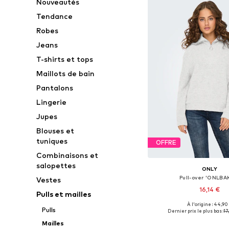
Nouveautés
Tendance
Robes
Jeans
T-shirts et tops
Maillots de bain
Pantalons
Lingerie
Jupes
Blouses et
tuniques
OFFRE
Combinaisons et
salopettes
ONLY
Pull-over 'ONLBA
Vestes
16,14 €
Pulls et mailles
À l'origine : 44,90
Tailles disponibles: XS, 
Pulls
Dernier prix le plus bas :
17
Ajouter au pa
Mailles