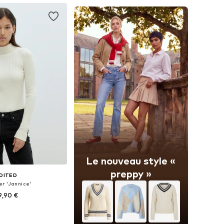
Le nouveau style «
preppy »
DITED
er 'Jannice'
9,90 €
+
1
bles: XS, S, M, L, XL