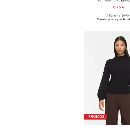
Pull-over 'VMCREWL
8,76 €
+
9
À l'origine : 26,90
Tailles disponibles: XS
Dernier prix le plus bas :
9
Ajouter au pa
PROMOS