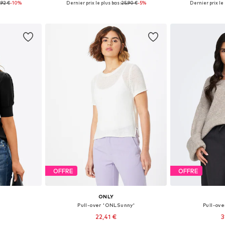
,92 €
-10%
Dernier prix le plus bas :
25,90 €
-5%
Dernier prix le 
nier
Ajouter au panier
Ajoute
OFFRE
OFFRE
ONLY
Pull-over 'ONLSunny'
Pull-ov
22,41 €
3