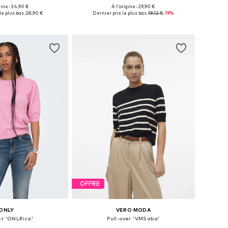
+
15
gine : 34,90 €
À l'origine : 29,90 €
bles: XS, S, M, L, XL
Tailles disponibles: XS, S, M, L, XL, XXL
e plus bas :
28,90 €
Dernier prix le plus bas :
19,12 €
-19%
r au panier
Ajouter au panier
OFFRE
ONLY
VERO MODA
er 'ONLRica'
Pull-over 'VMSaba'