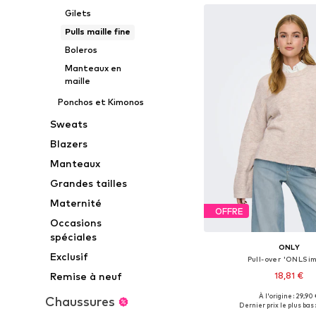
Gilets
Pulls maille fine
Boleros
Manteaux en
maille
Ponchos et Kimonos
Sweats
Blazers
Manteaux
Grandes tailles
Maternité
OFFRE
Occasions
spéciales
ONLY
Exclusif
Pull-over 'ONLSim
Remise à neuf
18,81 €
+
9
À l'origine : 29,90
Chaussures
Tailles disponibles: XS, S, 
Dernier prix le plus bas :