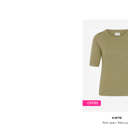
Tailles disponibles: S,
Ajouter au pa
OFFRE
KAFFE
Pull-over 'KALiz