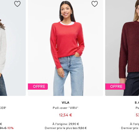
OFFRE
OFFRE
VILA
S.
KER'
Pull-over 'VIRil'
Pu
12,54 €
5
+
28
 €
À l'origine : 29,90 €
À l'ori
S, M, L, XL
Tailles disponibles: XS, S, M, L, XL, XXL
Disponible en
,94 €
-10%
Dernier prix le plus bas :
9,86 €
Dernier prix 
nier
Ajouter au panier
Ajoute