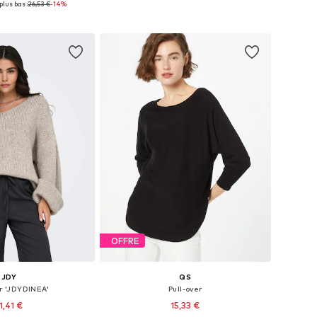
plus bas :
26,53 €
-14%
r au panier
Ajouter au panier
OFFRE
JDY
QS
er 'JDYDINEA'
Pull-over
1,41 €
15,33 €