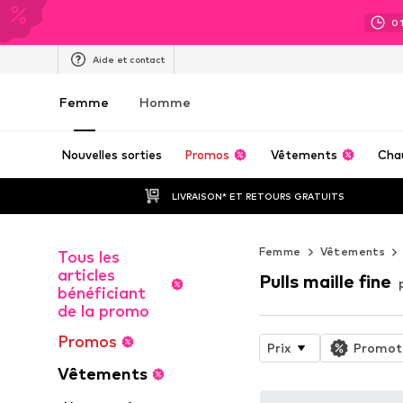
0
Aide et contact
Femme
Homme
Nouvelles sorties
Promos
Vêtements
Cha
LIVRAISON* ET RETOURS GRATUITS
Femme
Vêtements
Tous les
articles
Pulls maille fine
bénéficiant
de la promo
Promos
Prix
Promot
Vêtements