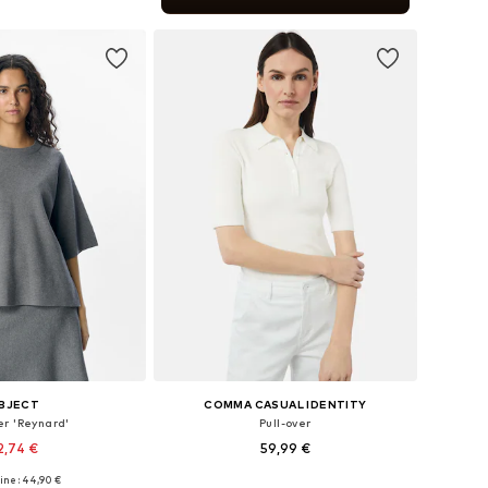
r au panier
BJECT
COMMA CASUAL IDENTITY
er 'Reynard'
Pull-over
2,74 €
59,99 €
+
2
gine : 44,90 €
bles: XS, S, M, L, XL
Tailles disponibles: S-M, M-L, L