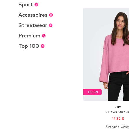
Ajouter au pa
Sport
Accessoires
Streetwear
Premium
Top 100
OFFRE
JDY
Pull-over 'JDYR
14,32 €
À l'origine : 26,90
Tailles disponibles: S,