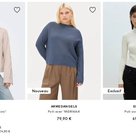
Nouveau
Exclusif
ARMEDANGELS
E
oni'
Pull-over 'MERINAA'
Pull-ov
79,90 €
4
 €
M, L, XL, XXL
Tailles disponibles: XS, S, M, L, XL, XXL
Tailles disponi
14,90 €