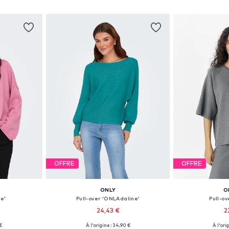
nier
Ajouter au panier
Ajoute
OFFRE
OFFRE
ONLY
O
ue'
Pull-over 'ONLAdaline'
Pull-ov
24,43 €
2
+
12
 €
À l'origine : 34,90 €
À l'ori
 M, L, XL
Tailles disponibles: XS, S, M, L, XL
Tailles disponi