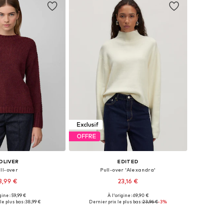
Exclusif
OFFRE
OLIVER
EDITED
ll-over
Pull-over 'Alexandra'
3,99 €
23,16 €
gine : 59,99 €
À l'origine : 69,90 €
 plusieurs tailles
Tailles disponibles: S, M, L, XL
le plus bas :
38,99 €
Dernier prix le plus bas :
23,96 €
-3%
r au panier
Ajouter au panier