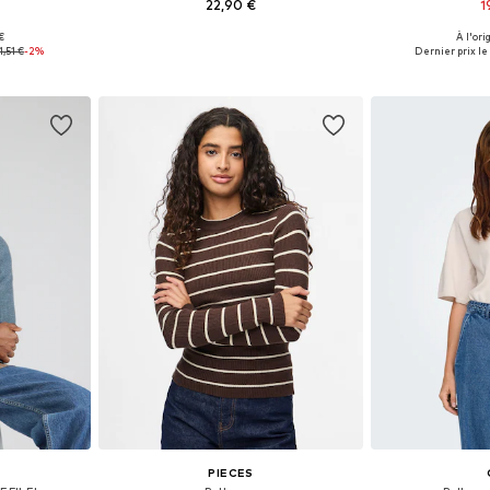
22,90 €
1
+
17
 €
À l'ori
M, L, XL, XXL
Tailles disponibles: XS, S, M, L, XL
Disponible en
1,51 €
-2%
Dernier prix le 
nier
Ajouter au panier
Ajoute
PIECES