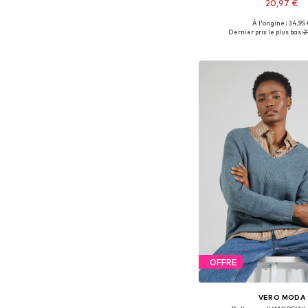
20,97 €
À l'origine : 34,95
Tailles disponibles: XS, S, 
Dernier prix le plus bas :
2
Ajouter au pa
OFFRE
VERO MODA