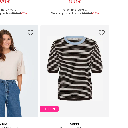
9,92 €
18,81 €
+
7
gine : 24,90 €
À l'origine : 26,99 €
 plusieurs tailles
Tailles disponibles: XS, S, M, L, XL
plus bas :
22,41 €
-11%
Dernier prix le plus bas :
20,90 €
-10%
r au panier
Ajouter au panier
OFFRE
ONLY
KAFFE