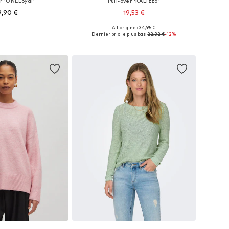
er 'ONLLoyal'
Pull-over 'KALizza'
9,90 €
19,53 €
+
4
À l'origine : 34,95 €
bles: XS, S, M, L, XL
Tailles disponibles: XS, S, M, L, XL, XXL
Dernier prix le plus bas :
22,32 €
-12%
r au panier
Ajouter au panier