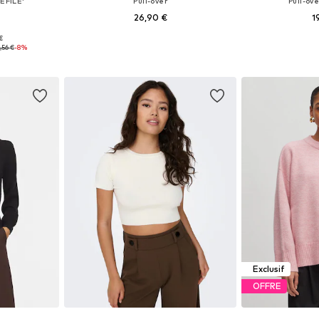
EFILE'
Pull-over
Pull-ov
26,90 €
1
+
11
 €
, S, M, L
Tailles disponibles: XS, S, M, L, XL, XXL
Tailles disponi
,56 €
-8%
nier
Ajouter au panier
Ajoute
Exclusif
OFFRE