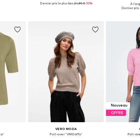
Dernier prix le plus bas :
+
24,90 €
5
-10%
À l'ori
 M, L, XL
Tailles disponibles: XS, S, M, L, XL
Tailles disponi
Dernier prix l
nier
Ajouter au panier
Ajoute
Nouveau
OFFRE
VERO MODA
za'
Pull-over 'VMDoffy'
Pull-ov