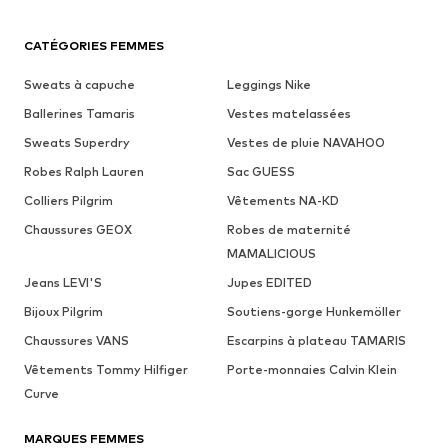
CATÉGORIES FEMMES
Sweats à capuche
Leggings Nike
Ballerines Tamaris
Vestes matelassées
Sweats Superdry
Vestes de pluie NAVAHOO
Robes Ralph Lauren
Sac GUESS
Colliers Pilgrim
Vêtements NA-KD
Chaussures GEOX
Robes de maternité
MAMALICIOUS
Jeans LEVI'S
Jupes EDITED
Bijoux Pilgrim
Soutiens-gorge Hunkemöller
Chaussures VANS
Escarpins à plateau TAMARIS
Vêtements Tommy Hilfiger
Porte-monnaies Calvin Klein
Curve
MARQUES FEMMES