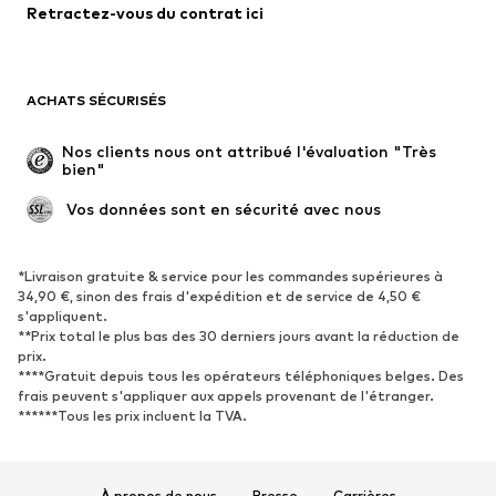
Retractez-vous du contrat ici
Manteaux
Jupes
Maillots de bain
Sweats
Blazers
Combinaisons et salopettes
ACHATS SÉCURISÉS
Grandes tailles
Maternité
Occasions spéciales
Exclusif
Nos clients nous ont attribué l'évaluation "Très 
bien"
Remise à neuf
 Vos données sont en sécurité avec nous
CHAUSSURES
Nouveautés
Tendance
*Livraison gratuite & service pour les commandes supérieures à
34,90 €, sinon des frais d'expédition et de service de 4,50 €
Baskets
Bottines
s'appliquent.
**Prix total le plus bas des 30 derniers jours avant la réduction de
Escarpins et talons hauts
Bottes
prix.
Sandales
Chaussures basses
****Gratuit depuis tous les opérateurs téléphoniques belges. Des
frais peuvent s'appliquer aux appels provenant de l'étranger.
Chaussures de sport
Ballerines
******Tous les prix incluent la TVA.
Mules
Chaussons
Chaussures aquatiques
Exclusif
À propos de nous
Presse
Carrières