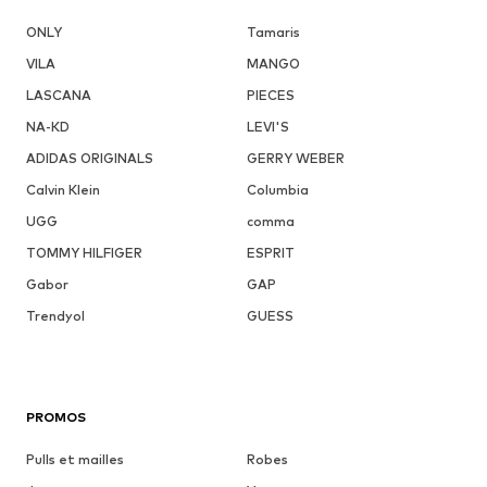
ONLY
Tamaris
VILA
MANGO
LASCANA
PIECES
NA-KD
LEVI'S
ADIDAS ORIGINALS
GERRY WEBER
Calvin Klein
Columbia
UGG
comma
TOMMY HILFIGER
ESPRIT
Gabor
GAP
Trendyol
GUESS
PROMOS
Pulls et mailles
Robes