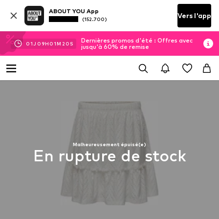
ABOUT YOU App
Vers l'app
(152.700)
Dernières promos d'été : Offres avec
01
J
09
H
01
M
20
S
jusqu'à 60% de remise
Malheureusement épuisé(e)
En rupture de stock