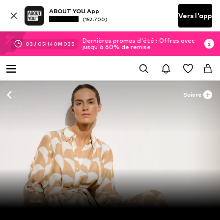
ABOUT YOU App
Vers l'app
(152.700)
Dernières promos d'été : Offres avec
03
J
05
H
40
M
01
S
jusqu'à 60% de remise
Suivre