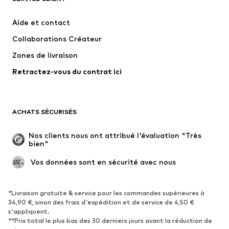
Robes
Jeans
Aide et contact
T-shirts et tops
Pantalons
Collaborations Créateur
Vestes
Pulls et mailles
Zones de livraison
Lingerie
Blouses et tuniques
Retractez-vous du contrat ici
Manteaux
Jupes
Maillots de bain
Sweats
Blazers
Combinaisons et salopettes
ACHATS SÉCURISÉS
Grandes tailles
Maternité
Occasions spéciales
Exclusif
Nos clients nous ont attribué l'évaluation "Très 
bien"
Remise à neuf
 Vos données sont en sécurité avec nous
CHAUSSURES
Nouveautés
Tendance
*Livraison gratuite & service pour les commandes supérieures à
34,90 €, sinon des frais d'expédition et de service de 4,50 €
Baskets
Bottines
s'appliquent.
**Prix total le plus bas des 30 derniers jours avant la réduction de
Escarpins et talons hauts
Bottes