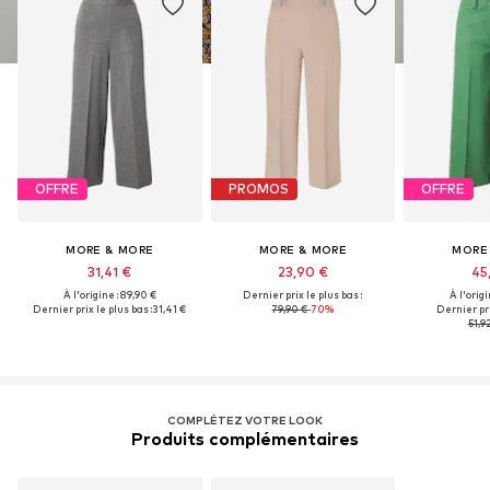
OFFRE
PROMOS
OFFRE
MORE & MORE
MORE & MORE
MORE
31,41 €
23,90 €
45
À l'origine : 89,90 €
Dernier prix le plus bas :
À l'origi
Dernier prix le plus bas :
31,41 €
79,90 €
-70%
Dernier pri
51,9
COMPLÉTEZ VOTRE LOOK
Produits complémentaires