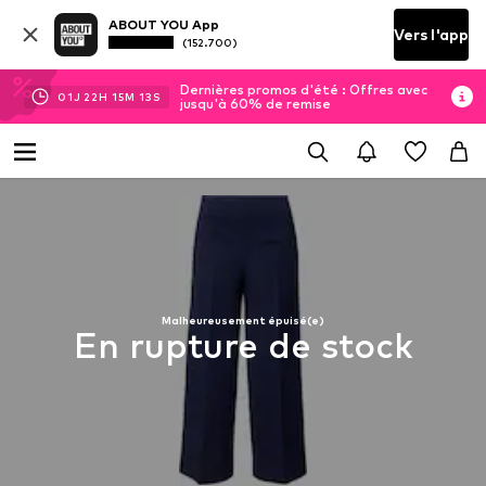
ABOUT YOU App
Vers l'app
(152.700)
Dernières promos d'été : Offres avec
01
J
22
H
15
M
13
S
jusqu'à 60% de remise
Malheureusement épuisé(e)
En rupture de stock