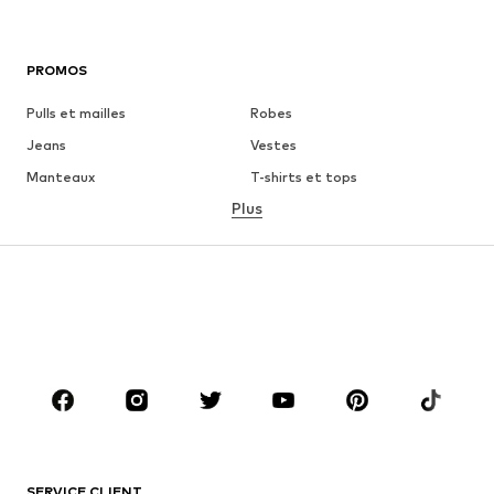
PROMOS
Pulls et mailles
Robes
Jeans
Vestes
Manteaux
T-shirts et tops
Plus
Pantalons
Lingerie
Jupes
Blouses et tuniques
Sweats
Blazers
Maillots de bain
Combinaisons et salopettes
Grandes tailles
Maternité
Chaussures
Sport
Accessoires
Premium
VÊTEMENTS
SERVICE CLIENT
Nouveautés
Tendance