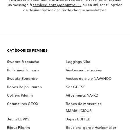
un message à
serviceclients@aboutyou.lu
ou en utilisant l'option
de désinscription à la fin de chaque newsletter.
CATÉGORIES FEMMES
Sweats à capuche
Leggings Nike
Ballerines Tamaris
Vestes matelassées
Sweats Superdry
Vestes de pluie NAVAHOO
Robes Ralph Lauren
Sac GUESS
Colliers Pilgrim
Vêtements NA-KD
Chaussures GEOX
Robes de maternité
MAMALICIOUS
Jeans LEVI'S
Jupes EDITED
Bijoux Pilgrim
Soutiens-gorge Hunkemöller