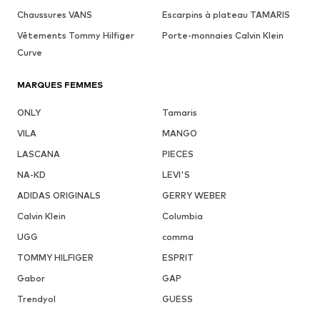
Chaussures VANS
Escarpins à plateau TAMARIS
Vêtements Tommy Hilfiger
Porte-monnaies Calvin Klein
Curve
MARQUES FEMMES
ONLY
Tamaris
VILA
MANGO
LASCANA
PIECES
NA-KD
LEVI'S
ADIDAS ORIGINALS
GERRY WEBER
Calvin Klein
Columbia
UGG
comma
TOMMY HILFIGER
ESPRIT
Gabor
GAP
Trendyol
GUESS