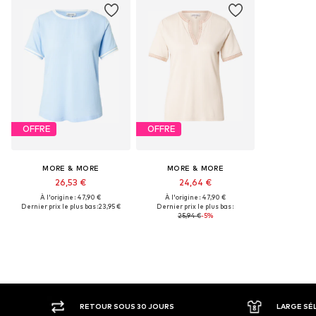
OFFRE
OFFRE
MORE & MORE
MORE & MORE
26,53 €
24,64 €
À l'origine : 47,90 €
À l'origine : 47,90 €
Dernier prix le plus bas :
23,95 €
Dernier prix le plus bas :
25,94 €
-5%
RETOUR SOUS 30 JOURS
LARGE SÉ