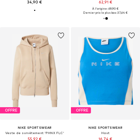
34,90 €
62,91 €
À l'origine : 69,90 €
Dernier prix le plus bas :
37,64 €
OFFRE
OFFRE
NIKE SPORTSWEAR
NIKE SPORTSWEAR
Veste de survêtement 'PHNX FLC'
Haut
55,92 €
16,74 €