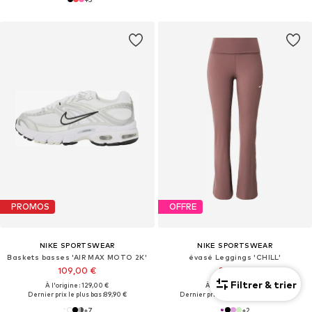
PROMOS
OFFRE
NIKE SPORTSWEAR
NIKE SPORTSWEAR
Baskets basses 'AIR MAX MOTO 2K'
évasé Leggings 'CHILL'
109,00 €
24,70 €
Filtrer & trier
À l'origine : 129,00 €
À l'origine : 59,90 €
Dernier prix le plus bas :
89,90 €
Dernier prix le plus bas :
26,96 €
-8%
+
7
+
2