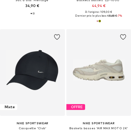
34,90 €
44,94 €
À l'origine : 109,00 €
Dernier prix le plus bas :
48,68 €
-7%
Mixte
OFFRE
NIKE SPORTSWEAR
NIKE SPORTSWEAR
Casquette 'Club'
Baskets basses 'AIR MAX MOTO 2K'