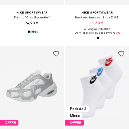
NIKE SPORTSWEAR
NIKE SPORTSWEAR
T-shirt 'Club Essential'
Baskets basses 'Shox Z SE'
24,90 €
55,60 €
À l'origine : 139,00 €
+
8
Dernier prix le plus bas :
59,93 €
-7%
Pack de 3
Mixte
OFFRE
OFFRE