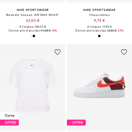
NIKE SPORTSWEAR
NIKE SPORTSWEAR
Baskets basses 'AIR MAX MUSE'
Chaussettes
62,50 €
9,73 €
À l'origine : 169,00 €
À l'origine : 17,90 €
Dernier prix le plus bas :
74,93 €
-16%
Dernier prix le plus bas :
12,53 €
-22%
Curvy
OFFRE
OFFRE