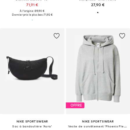
71,91 €
27,90 €
À l'origine : 89,90 €
Dernier prix le plus bas :
71,92 €
OFFRE
NIKE SPORTSWEAR
NIKE SPORTSWEAR
Sac à bandoulière 'Aura'
Veste de survêtement 'Phoenix Fleece'