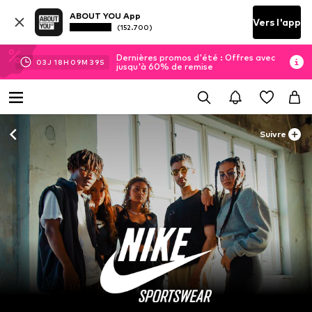
ABOUT YOU App
Vers l'app
(152.700)
Dernières promos d'été : Offres avec
03
J
18
H
09
M
37
S
jusqu'à 60% de remise
Suivre