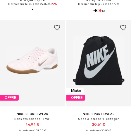
À l'origine : 29,90 €
À l'origine : 29,90 €
Dernier prix le plus bas :
22,87 €
-29%
Dernier prix le plus bas :
17,77 €
+
3
Mixte
OFFRE
OFFRE
NIKE SPORTSWEAR
NIKE SPORTSWEAR
Baskets basses 'T90'
Sacs à cordon 'Heritage'
44,94 €
20,61 €
À l'origine : 109,00 €
À l'origine : 22,90 €