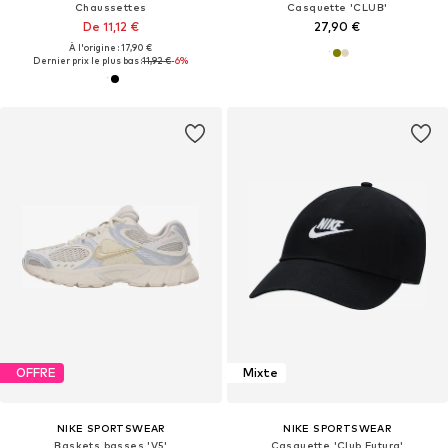
Chaussettes
Casquette 'CLUB'
De 11,12 €
27,90 €
À l'origine : 17,90 €
Dernier prix le plus bas :
11,92 €
-6%
OFFRE
Mixte
NIKE SPORTSWEAR
NIKE SPORTSWEAR
Baskets basses 'V5'
Casquette 'Club Futura'