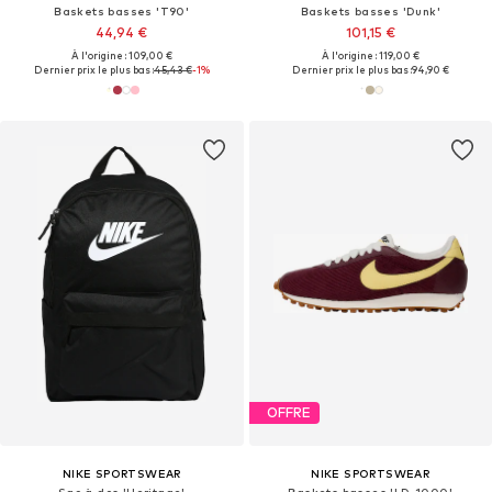
Baskets basses 'T90'
Baskets basses 'Dunk'
44,94 €
101,15 €
À l'origine : 109,00 €
À l'origine : 119,00 €
Dernier prix le plus bas :
45,43 €
-1%
Dernier prix le plus bas :
94,90 €
OFFRE
NIKE SPORTSWEAR
NIKE SPORTSWEAR
Sac à dos 'Heritage'
Baskets basses 'LD-1000'