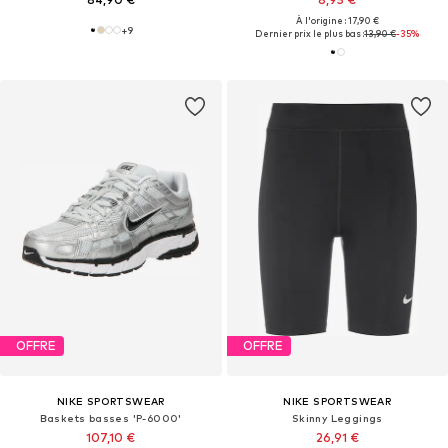
À l'origine : 17,90 €
+
9
Dernier prix le plus bas :
13,90 €
-35%
OFFRE
OFFRE
NIKE SPORTSWEAR
NIKE SPORTSWEAR
Baskets basses 'P-6000'
Skinny Leggings
107,10 €
26,91 €