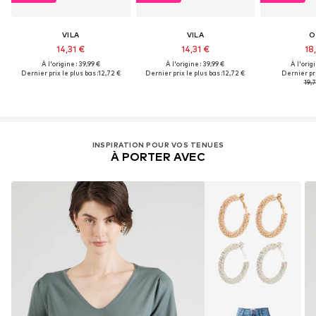
VILA
VILA
O
14,31 €
14,31 €
18
À l'origine : 39,99 €
À l'origine : 39,99 €
À l'origi
Dernier prix le plus bas :
12,72 €
Dernier prix le plus bas :
12,72 €
Dernier pri
19,7
INSPIRATION POUR VOS TENUES
À PORTER AVEC