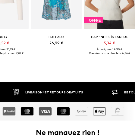
OFFRE
ONLY
BUFFALO
HAPPINESS İSTANBUL
3,52 €
26,99 €
5,34 €
gine : 21,99 €
À l'origine : 14,90 €
le plus bas :
5,90 €
Dernier prix le plus bas :
4,36 €
RETOUR SOUS 30 JOURS
LARGE SÉ
Ne manquez rien !