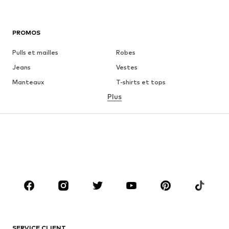
PROMOS
Pulls et mailles
Robes
Jeans
Vestes
Manteaux
T-shirts et tops
Plus
Pantalons
Lingerie
Jupes
Blouses et tuniques
Sweats
Blazers
Maillots de bain
Combinaisons et salopettes
Grandes tailles
Maternité
Chaussures
Sport
Accessoires
Premium
VÊTEMENTS
SERVICE CLIENT
Nouveautés
Tendance