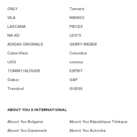
ONLY
Tamaris
VILA
MANGO
LASCANA
PIECES
NA-KD
LEVI'S
ADIDAS ORIGINALS
GERRY WEBER
Calvin Klein
Columbia
UGG
comma
TOMMY HILFIGER
ESPRIT
Gabor
GAP
Trendyol
GUESS
ABOUT YOU X INTERNATIONAL
About You Bulgarie
About You République Tchèque
About You Danemark
About You Autriche