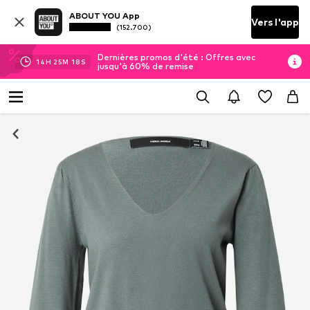
ABOUT YOU App
Vers l'app
(152.700)
Dernières promos d'été : Offres avec
14
H
25
M
17
S
jusqu'à 60% de remise