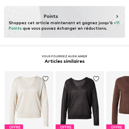
Textiles résistants 30°C
Ce produit contient des matériaux cellulosiques fabriqués
à partir de bois. Les normes basées sur le bois sont axées
Points
sur la réduction de la consommation d'eau, de produits
Shoppez cet article maintenant et gagnez jusqu'à 
+11 
chimiques et d'énergie dans la production de fibres.
Points
 que vous pouvez échanger en réductions.
Certification & licences
LENZING™ et ECOVERO™ sont des marques
déposées de Lenzing AG.
VOUS POURRIEZ AUSSI AIMER
Articles similaires
En savoir plus
OFFRE
OFFRE
OFFRE