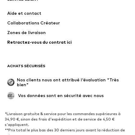
Robes
Jeans
Aide et contact
T-shirts et tops
Pantalons
Collaborations Créateur
Vestes
Pulls et mailles
Zones de livraison
Lingerie
Blouses et tuniques
Retractez-vous du contrat ici
Manteaux
Jupes
Maillots de bain
Sweats
Blazers
Combinaisons et salopettes
ACHATS SÉCURISÉS
Grandes tailles
Maternité
Occasions spéciales
Exclusif
Nos clients nous ont attribué l'évaluation "Très 
bien"
Remise à neuf
 Vos données sont en sécurité avec nous
CHAUSSURES
Nouveautés
Tendance
*Livraison gratuite & service pour les commandes supérieures à
34,90 €, sinon des frais d'expédition et de service de 4,50 €
Baskets
Bottines
s'appliquent.
**Prix total le plus bas des 30 derniers jours avant la réduction de
Escarpins et talons hauts
Bottes