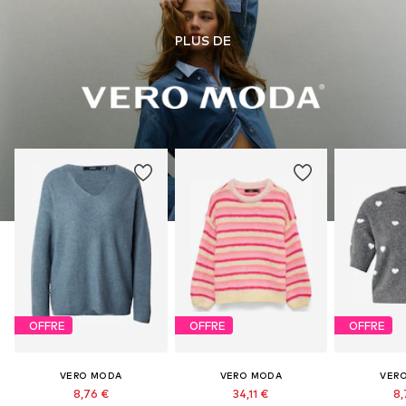
PLUS DE
OFFRE
OFFRE
OFFRE
VERO MODA
VERO MODA
VER
8,76 €
34,11 €
8,