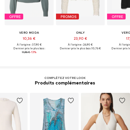
OFFRE
PROMOS
OFFRE
VERO MODA
ONLY
VER
10,36 €
23,90 €
17
À l'origine : 37,90 €
À l'origine : 26,90 €
À l'origi
Dernier prix le plus bas :
Dernier prix le plus bas :
10,76 €
Dernier prix le
11,96 €
-13%
COMPLÉTEZ VOTRE LOOK
Produits complémentaires