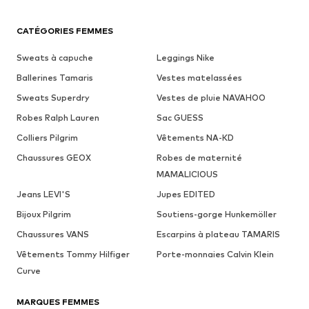
CATÉGORIES FEMMES
Sweats à capuche
Leggings Nike
Ballerines Tamaris
Vestes matelassées
Sweats Superdry
Vestes de pluie NAVAHOO
Robes Ralph Lauren
Sac GUESS
Colliers Pilgrim
Vêtements NA-KD
Chaussures GEOX
Robes de maternité
MAMALICIOUS
Jeans LEVI'S
Jupes EDITED
Bijoux Pilgrim
Soutiens-gorge Hunkemöller
Chaussures VANS
Escarpins à plateau TAMARIS
Vêtements Tommy Hilfiger
Porte-monnaies Calvin Klein
Curve
MARQUES FEMMES