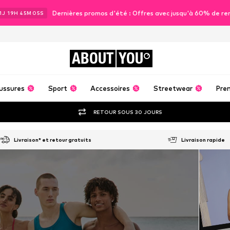
Dernières promos d'été : Offres avec jusqu'à 60% de re
1
J
19
H
45
M
04
S
ABOUT
YOU
ussures
Sport
Accessoires
Streetwear
Pre
RETOUR SOUS 30 JOURS
Livraison* et retour gratuits
Livraison rapide