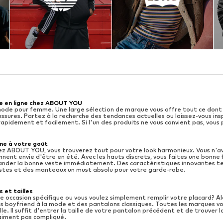
e en ligne chez ABOUT YOU
ode pour femme. Une large sélection de marque vous offre tout ce dont 
sures. Partez à la recherche des tendances actuelles ou laissez-vous ins
rapidement et facilement. Si l'un des produits ne vous convient pas, vou
me à votre goût
chez ABOUT YOU, vous trouverez tout pour votre look harmonieux. Vous n'ave
nent envie d'être en été. Avec les hauts discrets, vous faites une bonne 
ander la bonne veste immédiatement. Des caractéristiques innovantes te
estes et des manteaux un must absolu pour votre garde-robe.
 et tailles
e occasion spécifique ou vous voulez simplement remplir votre placard? Al
s boyfriend à la mode et des pantalons classiques. Toutes les marques vous
lle. Il suffit d'entrer la taille de votre pantalon précédent et de trouver 
raiment pas compliqué.