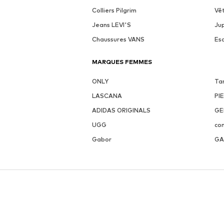
Colliers Pilgrim
Vê
Jeans LEVI'S
Ju
Chaussures VANS
Es
MARQUES FEMMES
ONLY
Ta
LASCANA
PI
ADIDAS ORIGINALS
GE
UGG
co
Gabor
GA