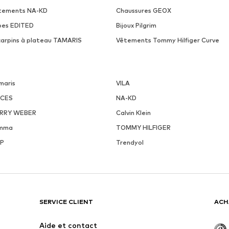
tements NA-KD
Chaussures GEOX
pes EDITED
Bijoux Pilgrim
carpins à plateau TAMARIS
Vêtements Tommy Hilfiger Curve
maris
VILA
ECES
NA-KD
RRY WEBER
Calvin Klein
mma
TOMMY HILFIGER
P
Trendyol
SERVICE CLIENT
ACH
Aide et contact