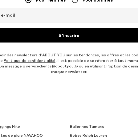
 e-mail
S'inscrire
voir des newsletters d'ABOUT YOU sur les tendances, les offres et les co
re
Politique de confidentialité
. Il est possible de se rétracter à tout mom
 un message à
serviceclients@aboutyou.lu
ou en utilisant l'option de désin
chaque newsletter.
ggings Nike
Ballerines Tamaris
stes de pluie NAVAHOO
Robes Ralph Lauren