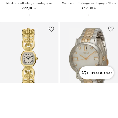
Montre à affichage analogique
Montre à affichage analogique 'Date Superlative'
299,00 €
469,00 €
Filtrer & trier
PROMOS
Premium
FOSSIL
FURLA
Montre à affichage analogique 'Harlow'
Montre à affichage analogique
149,00 €
209,00 €