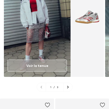
Voir la tenue
1
/
3