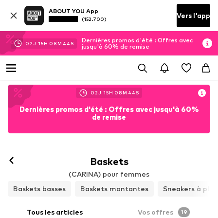
ABOUT YOU App
Vers l'app
(152.700)
Dernières promos d'été : Offres avec
02
J
15
H
08
M
43
S
jusqu'à 60% de remise
02
J
15
H
08
M
43
S
Dernières promos d'été : Offres avec jusqu'à 60%
de remise
Baskets
(CARINA) pour femmes
Baskets basses
Baskets montantes
Sneakers à pla
Tous les articles
Vos offres
19