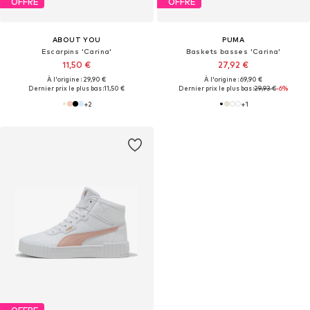
OFFRE
OFFRE
ABOUT YOU
PUMA
Escarpins 'Carina'
Baskets basses 'Carina'
11,50 €
27,92 €
À l'origine : 29,90 €
À l'origine : 69,90 €
Dernier prix le plus bas :
11,50 €
Dernier prix le plus bas :
29,93 €
-6%
+
2
+
1