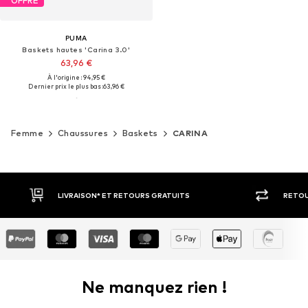
OFFRE
PUMA
Baskets hautes 'Carina 3.0'
63,96 €
À l'origine : 94,95 €
Dernier prix le plus bas :
63,96 €
Femme
Chaussures
Baskets
CARINA
RETOUR SOUS 30 JOURS
LARGE SÉ
Ne manquez rien !