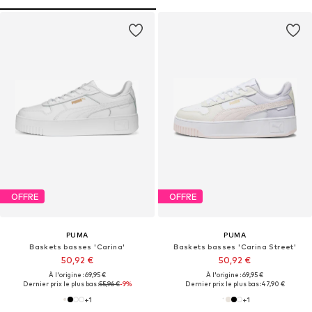
OFFRE
OFFRE
PUMA
PUMA
Baskets basses 'Carina'
Baskets basses 'Carina Street'
50,92 €
50,92 €
À l'origine : 69,95 €
À l'origine : 69,95 €
Dernier prix le plus bas :
55,96 €
-9%
Dernier prix le plus bas :
47,90 €
+
1
+
1