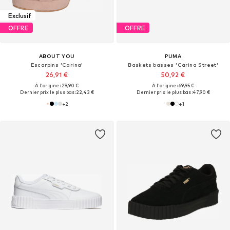
Exclusif
OFFRE
OFFRE
ABOUT YOU
PUMA
Escarpins 'Carina'
Baskets basses 'Carina Street'
26,91 €
50,92 €
À l'origine : 29,90 €
À l'origine : 69,95 €
Dernier prix le plus bas :
22,43 €
Dernier prix le plus bas :
47,90 €
+
2
+
1