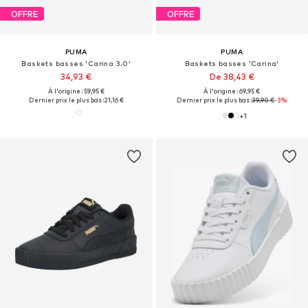
OFFRE
OFFRE
PUMA
PUMA
Baskets basses 'Carina 3.0'
Baskets basses 'Carina'
34,93 €
De 38,43 €
À l'origine : 59,95 €
À l'origine : 69,95 €
Dernier prix le plus bas :
21,16 €
Dernier prix le plus bas :
39,90 €
-3%
+
1