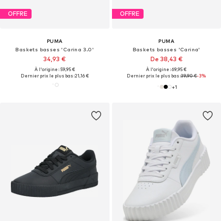
OFFRE
OFFRE
PUMA
PUMA
Baskets basses 'Carina 3.0'
Baskets basses 'Carina'
34,93 €
De 38,43 €
À l'origine : 59,95 €
À l'origine : 69,95 €
Dernier prix le plus bas :
21,16 €
Dernier prix le plus bas :
39,90 €
-3%
+
1