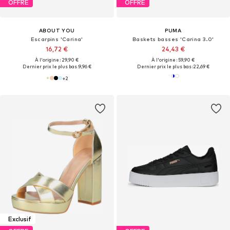
OFFRE
OFFRE
ABOUT YOU
PUMA
Escarpins 'Carina'
Baskets basses 'Carina 3.0'
16,72 €
24,43 €
À l'origine : 29,90 €
À l'origine : 59,90 €
Dernier prix le plus bas :
9,96 €
Dernier prix le plus bas :
22,69 €
+
2
Exclusif