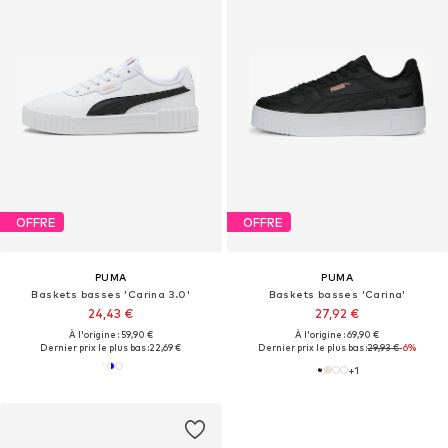
OFFRE
OFFRE
PUMA
PUMA
Baskets basses 'Carina 3.0'
Baskets basses 'Carina'
24,43 €
27,92 €
À l'origine : 59,90 €
À l'origine : 69,90 €
Dernier prix le plus bas :
22,69 €
Dernier prix le plus bas :
29,93 €
-6%
+
1