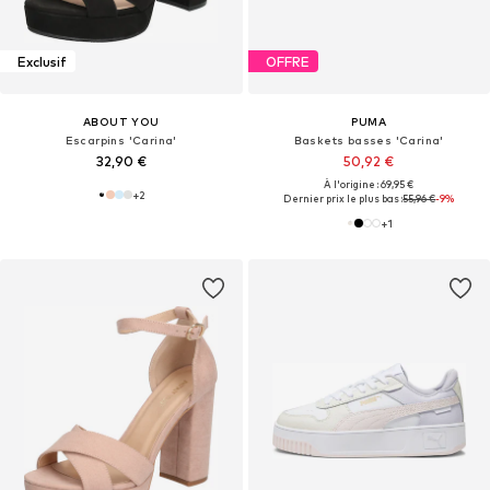
Exclusif
OFFRE
ABOUT YOU
PUMA
Escarpins 'Carina'
Baskets basses 'Carina'
32,90 €
50,92 €
À l'origine : 69,95 €
+
2
Dernier prix le plus bas :
55,96 €
-9%
+
1