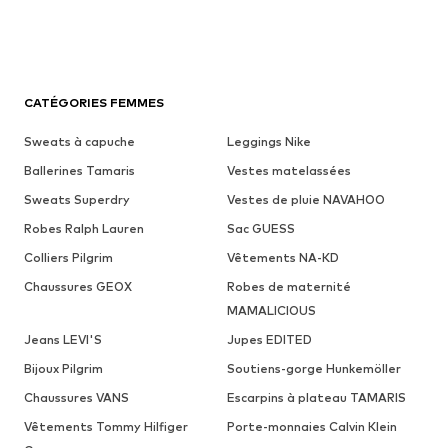
CATÉGORIES FEMMES
Sweats à capuche
Leggings Nike
Ballerines Tamaris
Vestes matelassées
Sweats Superdry
Vestes de pluie NAVAHOO
Robes Ralph Lauren
Sac GUESS
Colliers Pilgrim
Vêtements NA-KD
Chaussures GEOX
Robes de maternité
MAMALICIOUS
Jeans LEVI'S
Jupes EDITED
Bijoux Pilgrim
Soutiens-gorge Hunkemöller
Chaussures VANS
Escarpins à plateau TAMARIS
Vêtements Tommy Hilfiger
Porte-monnaies Calvin Klein