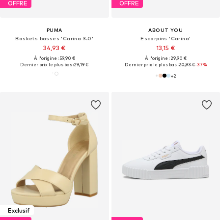
OFFRE
OFFRE
PUMA
ABOUT YOU
Baskets basses 'Carina 3.0'
Escarpins 'Carina'
34,93 €
13,15 €
À l'origine : 59,90 €
À l'origine : 29,90 €
Dernier prix le plus bas :
29,19 €
Dernier prix le plus bas :
20,93 €
-37%
+
2
Exclusif