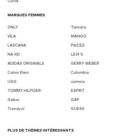
Curve
MARQUES FEMMES
ONLY
Tamaris
VILA
MANGO
LASCANA
PIECES
NA-KD
LEVI'S
ADIDAS ORIGINALS
GERRY WEBER
Calvin Klein
Columbia
UGG
comma
TOMMY HILFIGER
ESPRIT
Gabor
GAP
Trendyol
GUESS
PLUS DE THÈMES INTÉRESSANTS