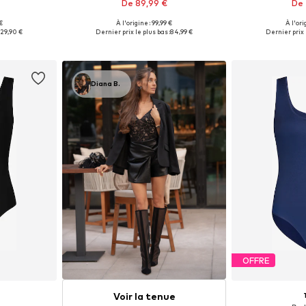
De 89,99 €
De 
 €
À l'origine : 99,99 €
À l'ori
 M, L, XL
Disponible en plusieurs tailles
Tailles disponib
29,90 €
Dernier prix le plus bas :
84,99 €
Dernier prix l
nier
Ajouter au panier
Ajoute
Diana B.
OFFRE
Voir la tenue