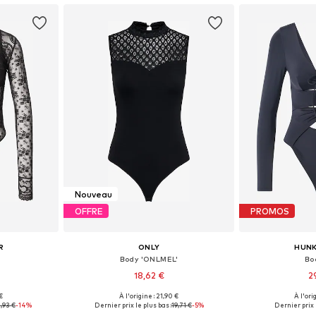
Nouveau
OFFRE
PROMOS
R
ONLY
HUN
Body 'ONLMEL'
Bod
18,62 €
2
€
À l'origine : 21,90 €
À l'ori
S, M, L, XL
Tailles disponibles: XS, S, M, L, XL
Tailles disponi
,93 €
-14%
Dernier prix le plus bas :
19,71 €
-5%
Dernier prix 