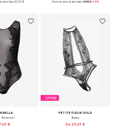
e plus bas :
23,72 €
Dernier prix le plus bas :
19,95 €
-34%
r au panier
Ajouter au panier
OFFRE
UEBELLA
PETITE FLEUR GOLD
 'Etienne'
Body
7,60 €
De 20,69 €