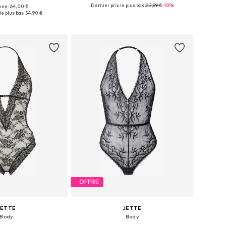
Dernier prix le plus bas :
22,99 €
-10%
gine : 64,00 €
: S, M, L, XL, XXL, XXXL
Disponible en plusieurs tailles
e plus bas :
54,90 €
r au panier
Ajouter au panier
OFFRE
JETTE
JETTE
Body
Body