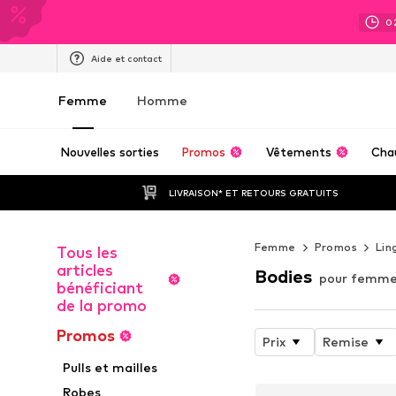
0
Aide et contact
Femme
Homme
Nouvelles sorties
Promos
Vêtements
Cha
LIVRAISON* ET RETOURS GRATUITS
Femme
Promos
Lin
Tous les
articles
Bodies
pour femme
bénéficiant
de la promo
Promos
Prix
Remise
Pulls et mailles
Robes