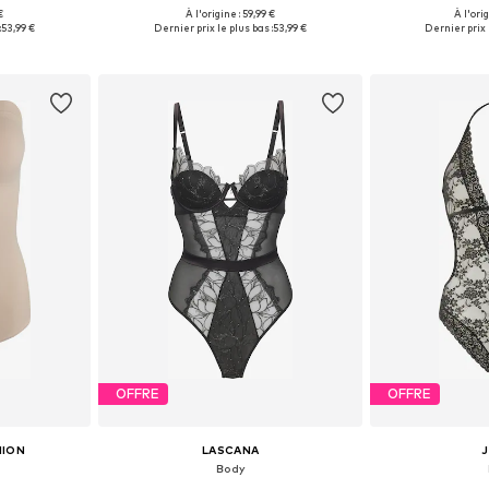
€
À l'origine : 59,99 €
À l'ori
 tailles
Tailles disponibles: XXS, XS, S, M, L, XL
Tailles disponibles
:
53,99 €
Dernier prix le plus bas :
53,99 €
Dernier prix l
nier
Ajouter au panier
Ajoute
OFFRE
OFFRE
HION
LASCANA
Body