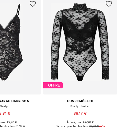
OFFRE
 SARAH HARRISON
HUNKEMÖLLER
Body
Body 'Jude'
5,91 €
38,17 €
gine : 49,90 €
À l'origine : 44,90 €
es: XS, S, M, L, XL, XXL
Tailles disponibles: XS, S, M, L, XL
le plus bas :
31,92 €
Dernier prix le plus bas :
39,90 €
-4%
r au panier
Ajouter au panier