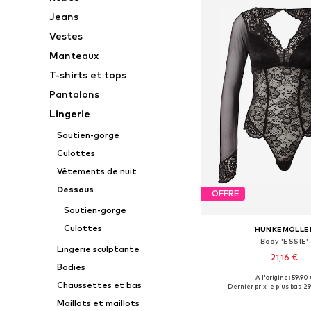
Jeans
Vestes
Manteaux
T-shirts et tops
Pantalons
Lingerie
Soutien-gorge
Culottes
Vêtements de nuit
Dessous
OFFRE
Soutien-gorge
Culottes
HUNKEMÖLLE
Body 'ESSIE'
Lingerie sculptante
21,16 €
Bodies
À l'origine : 59,90 
Tailles disponibles: XS
Chaussettes et bas
Dernier prix le plus bas :
29
Ajouter au pa
Maillots et maillots