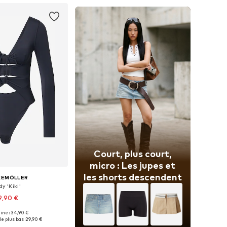
Court, plus court,
micro : Les jupes et
les shorts descendent
KEMÖLLER
y 'Kiki'
9,90 €
gine : 34,90 €
bles: XS, S, M, L, XL
le plus bas :
29,90 €