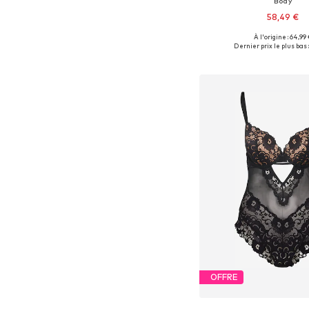
Body
58,49 €
À l'origine : 64,99 
Tailles disponibles: XS, S, 
Dernier prix le plus bas :
Ajouter au pa
OFFRE