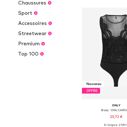
Ajouter au pa
Chaussures
Sport
Accessoires
Streetwear
Premium
Top 100
Nouveau
OFFRE
ONLY
Body 'ONLCARO
23,72 €
À l'origine : 27,90
Tailles disponibles: XS, 