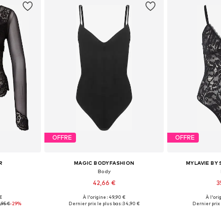
OFFRE
OFFRE
R
MAGIC BODYFASHION
MYLAVIE BY
Body
42,66 €
3
€
À l'origine : 49,90 €
À l'ori
, S, M, L
Tailles disponibles: S, M, L, XL
Tailles disponibl
,95 €
-29%
Dernier prix le plus bas :
34,90 €
Dernier prix 
nier
Ajouter au panier
Ajoute