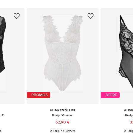
nier
Ajouter au panier
Ajoute
PROMOS
OFFRE
HUNKEMÖLLER
HUN
LA'
Body 'Grace'
Body
52,90 €
3
 €
À l'origine : 59,90 €
À l'ori
S, M, L, XL
Tailles disponibles: XS, S, L
Tailles dispo