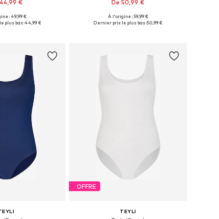
44,99 €
De 50,99 €
gine : 49,99 €
À l'origine : 59,99 €
les: XXS, XS, S, M, L
Tailles disponibles: XS, XS-S, M, L
e plus bas :
44,99 €
Dernier prix le plus bas :
50,99 €
r au panier
Ajouter au panier
OFFRE
TEYLI
TEYLI