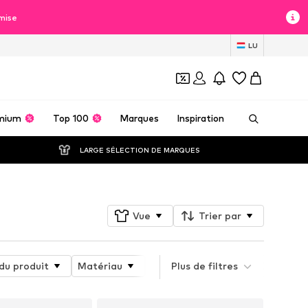
mise
LU
mium
Top 100
Marques
Inspiration
LARGE SÉLECTION DE MARQUES
Vue
Trier par
du produit
Matériau
Tailles spéciales
Plus de filtres
Détails