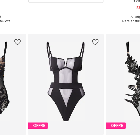
Bod
5
€
À l'ori
M, L, XL, XXL
Tailles dispo
58,49 €
Dernier prix 
nier
Ajoute
OFFRE
OFFRE