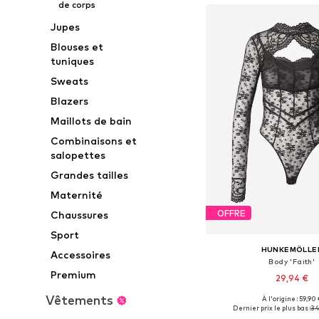
de corps
Jupes
Blouses et
tuniques
Sweats
Blazers
Maillots de bain
Combinaisons et
salopettes
Grandes tailles
Maternité
OFFRE
Chaussures
Sport
HUNKEMÖLLE
Accessoires
Body 'Faith'
Premium
29,94 €
Vêtements
À l'origine : 59,90 
Tailles disponibles: XS, 
Dernier prix le plus bas :
34