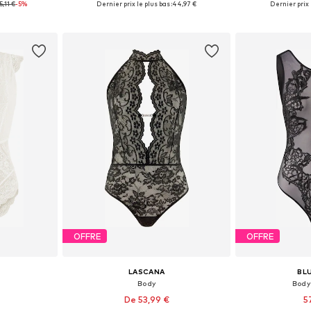
5,11 €
-5%
Dernier prix le plus bas :
44,97 €
Dernier prix l
nier
Ajouter au panier
Ajoute
OFFRE
OFFRE
LASCANA
BL
Body
Body
De 53,99 €
5