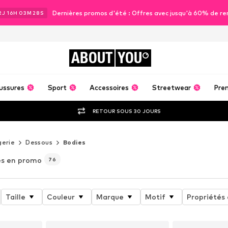
Dernières promos d'été : Offres avec jusqu'à 60% de re
2
J
16
H
03
M
26
S
ABOUT
YOU
ussures
Sport
Accessoires
Streetwear
Pre
RETOUR SOUS 30 JOURS
gerie
Dessous
Bodies
s en promo
76
Taille
Couleur
Marque
Motif
Propriétés 