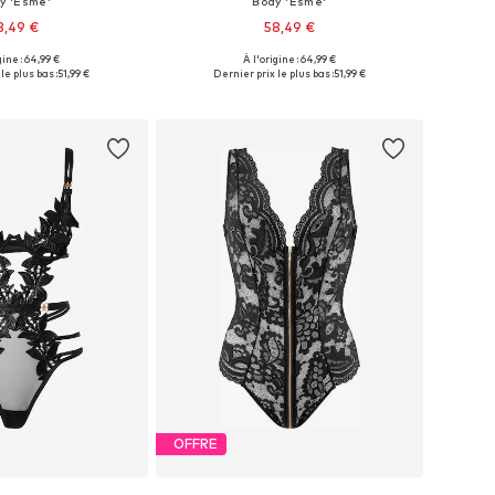
y 'Esme'
Body 'Esme'
8,49 €
58,49 €
gine : 64,99 €
À l'origine : 64,99 €
nibles: S, M, L, XL
Tailles disponibles: S, M, L, XL
le plus bas :
51,99 €
Dernier prix le plus bas :
51,99 €
r au panier
Ajouter au panier
OFFRE