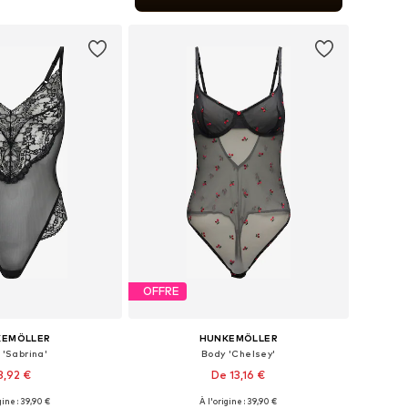
r au panier
OFFRE
KEMÖLLER
HUNKEMÖLLER
 'Sabrina'
Body 'Chelsey'
3,92 €
De 13,16 €
gine : 39,90 €
À l'origine : 39,90 €
nibles: XS, S, M, L
Disponible en plusieurs tailles