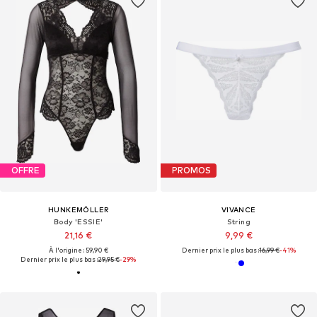
OFFRE
PROMOS
HUNKEMÖLLER
VIVANCE
Body 'ESSIE'
String
21,16 €
9,99 €
À l'origine : 59,90 €
Dernier prix le plus bas :
16,99 €
-41%
Dernier prix le plus bas :
29,95 €
-29%