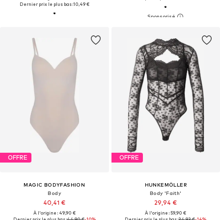
Dernier prix le plus bas :
10,49 €
OFFRE
OFFRE
MAGIC BODYFASHION
HUNKEMÖLLER
Body
Body 'Faith'
40,41 €
29,94 €
À l'origine : 49,90 €
À l'origine : 59,90 €
Dernier prix le plus bas :
44,90 €
-10%
Dernier prix le plus bas :
34,93 €
-14%