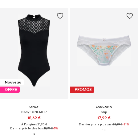
Nouveau
OFFRE
PROMOS
ONLY
LASCANA
Body 'ONLMEL'
Slip
18,62 €
17,99 €
À l'origine : 21,90 €
Dernier prix le plus bas :
22,99 €
-21%
Dernier prix le plus bas :
19,71 €
-5%