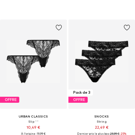
Pack de 3
OFFRE
OFFRE
URBAN CLASSICS
SNOCKS
Slip ' '
String
10,49 €
22,49 €
À l'origine : 19,99 €
Dernier prix le plus bas :
29,99 €
-25%