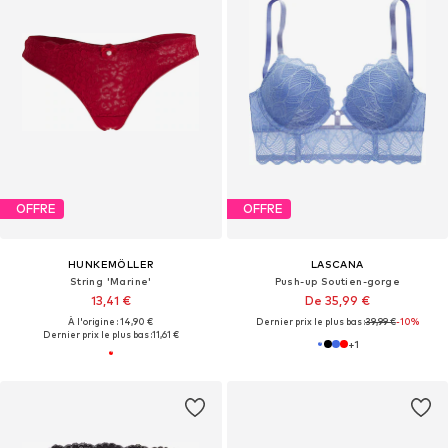
OFFRE
OFFRE
HUNKEMÖLLER
LASCANA
String 'Marine'
Push-up Soutien-gorge
13,41 €
De 35,99 €
À l'origine : 14,90 €
Dernier prix le plus bas :
39,99 €
-10%
Dernier prix le plus bas :
11,61 €
+
1