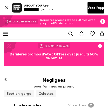
ABOUT YOU App
Vers l'app
(152.700)
Dernières promos d'été : Offres avec
01
J
01
H
16
M
45
S
jusqu'à 60% de remise
01
J
01
H
16
M
45
S
Dernières promos d'été : Offres avec jusqu'à 60%
de remise
Negligees
pour femmes en promo
Soutien-gorge
Culottes
Tous les articles
Vos offres
21