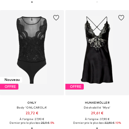
Nouveau
OFFRE
OFFRE
ONLY
HUNKEMÖLLER
Body 'ONLCAROLA'
Déshabillé 'Mya'
23,72 €
29,61 €
À l'origine : 27,90 €
À l'origine : 37,90 €
Dernier prix le plus bas :
25,11 €
-5%
Dernier prix le plus bas :
32,90 €
-10%