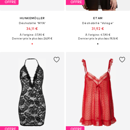
OFFRE
OFFRE
HUNKEMÖLLER
ETAM
Déshabillé 'MYA'
Déshabillé 'Volage'
34,11 €
31,92 €
À l'origine : 37,90 €
À l'origine : 47,90 €
Dernier prix le plus bas :
26,91 €
Dernier prix le plus bas :
19,16 €
OFFRE
OFFRE