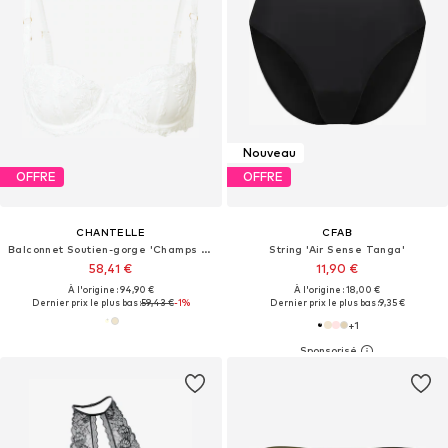
Nouveau
OFFRE
OFFRE
CHANTELLE
CFAB
Balconnet Soutien-gorge 'Champs Elysees'
String 'Air Sense Tanga'
58,41 €
11,90 €
À l'origine : 94,90 €
À l'origine : 18,00 €
Dernier prix le plus bas :
59,43 €
-1%
Dernier prix le plus bas :
9,35 €
+
1