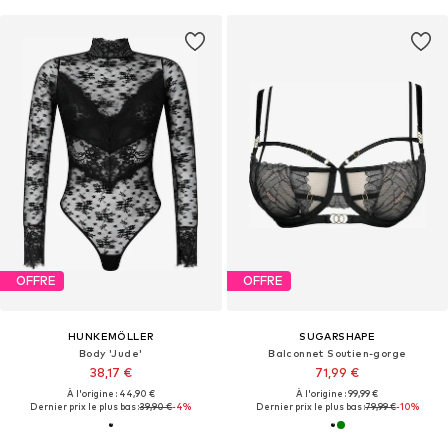
OFFRE
OFFRE
HUNKEMÖLLER
SUGARSHAPE
Body 'Jude'
Balconnet Soutien-gorge
38,17 €
71,99 €
À l'origine : 44,90 €
À l'origine : 99,99 €
Dernier prix le plus bas :
39,90 €
-4%
Dernier prix le plus bas :
79,99 €
-10%