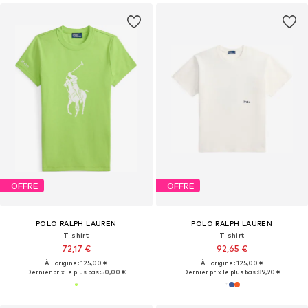
OFFRE
OFFRE
POLO RALPH LAUREN
POLO RALPH LAUREN
T-shirt
T-shirt
72,17 €
92,65 €
À l'origine : 125,00 €
À l'origine : 125,00 €
Dernier prix le plus bas :
50,00 €
Dernier prix le plus bas :
89,90 €