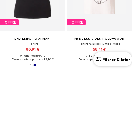
OFFRE
OFFRE
EA7 EMPORIO ARMANI
PRINCESS GOES HOLLYWOOD
T-shirt
T-shirt 'Snoopy Smile More'
80,91 €
58,41 €
À l'origine : 89,90 €
À l'origine : 115,00 €
Filtrer & trier
Dernier prix le plus bas :
52,90 €
Dernier prix le plus bas :
55,93 €