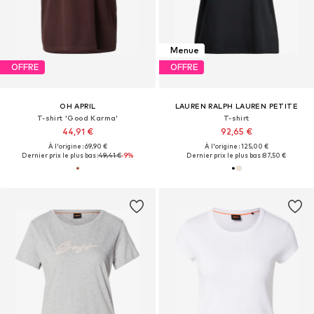
Menue
OFFRE
OFFRE
OH APRIL
LAUREN RALPH LAUREN PETITE
T-shirt 'Good Karma'
T-shirt
44,91 €
92,65 €
À l'origine : 69,90 €
À l'origine : 125,00 €
Dernier prix le plus bas :
49,41 €
-9%
Dernier prix le plus bas :
87,50 €