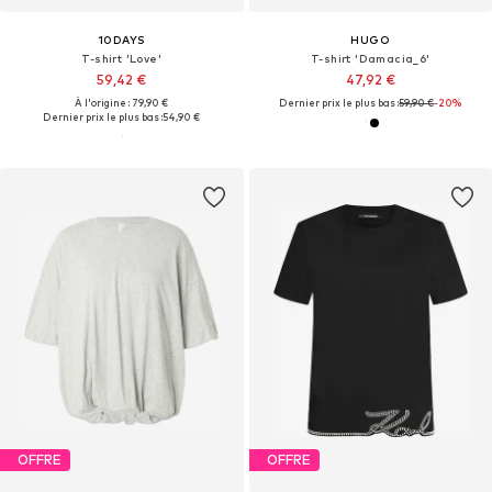
10DAYS
HUGO
T-shirt 'Love'
T-shirt 'Damacia_6'
59,42 €
47,92 €
À l'origine : 79,90 €
Dernier prix le plus bas :
59,90 €
-20%
Dernier prix le plus bas :
54,90 €
OFFRE
OFFRE