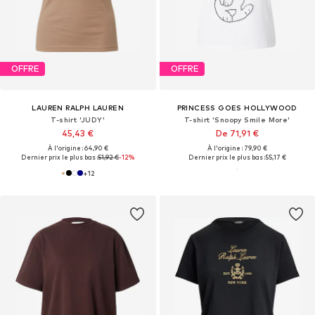
OFFRE
OFFRE
LAUREN RALPH LAUREN
PRINCESS GOES HOLLYWOOD
T-shirt 'JUDY'
T-shirt 'Snoopy Smile More'
45,43 €
De 71,91 €
À l'origine : 64,90 €
À l'origine : 79,90 €
Dernier prix le plus bas :
51,92 €
-12%
Dernier prix le plus bas :
55,17 €
+
12