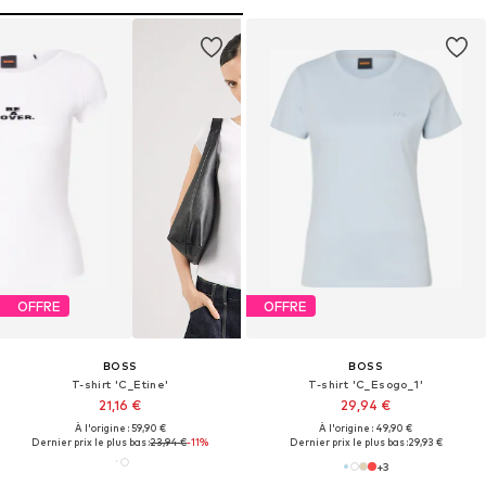
OFFRE
OFFRE
BOSS
BOSS
T-shirt 'C_Etine'
T-shirt 'C_Esogo_1'
21,16 €
29,94 €
À l'origine : 59,90 €
À l'origine : 49,90 €
Dernier prix le plus bas :
23,94 €
-11%
Dernier prix le plus bas :
29,93 €
+
3