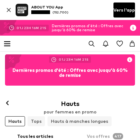
ABOUT YOU App
Vers l'app
(152.700)
Dernières promos d'été : Offres avec
01
J
23
H
16
M
21
S
jusqu'à 60% de remise
01
J
23
H
16
M
21
S
Dernières promos d'été : Offres avec jusqu'à 60%
de remise
Hauts
pour femmes en promo
Hauts
Tops
Hauts à manches longues
Tous les articles
Vos offres
417