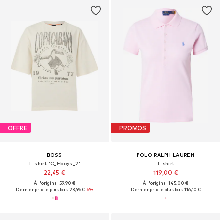
OFFRE
PROMOS
BOSS
POLO RALPH LAUREN
T-shirt 'C_Eboys_2'
T-shirt
22,45 €
119,00 €
À l'origine : 59,90 €
À l'origine : 145,00 €
Dernier prix le plus bas :
23,96 €
-6%
Dernier prix le plus bas :
116,10 €