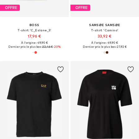
OFFRE
OFFRE
BOSS
SAMSØE SAMSØE
T-shirt 'C_Eslane_5'
T-shirt 'Camino'
17,96 €
33,92 €
À l'origine : 49,90 €
À l'origine : 49,90 €
Dernier prix le plus bas :
22,46 €
-20%
Dernier prix le plus bas :
27,92 €