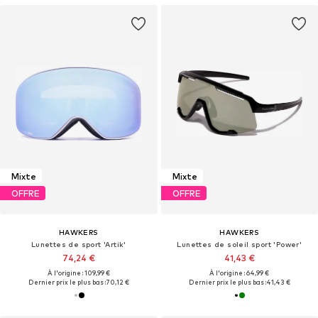
Mixte
Mixte
OFFRE
OFFRE
HAWKERS
HAWKERS
Lunettes de sport 'Artik'
Lunettes de soleil sport 'Power'
74,24 €
41,43 €
À l'origine : 109,99 €
À l'origine : 64,99 €
Dernier prix le plus bas :
70,12 €
Dernier prix le plus bas :
41,43 €