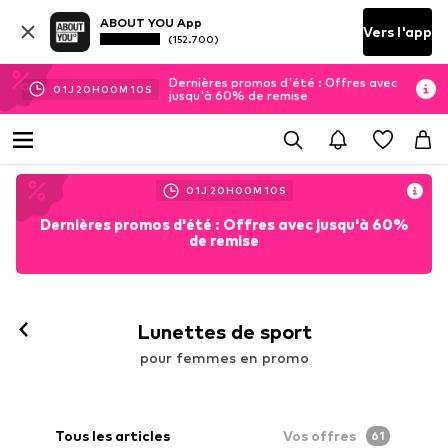
ABOUT YOU App
Vers l'app
(152.700)
Dernières promos d'été : Offres avec
01
J
20
H
00
M
08
S
jusqu'à 60% de remise
01
J
20
H
00
M
08
S
Dernières promos d'été : Offres avec jusqu'à 60%
de remise
Lunettes de sport
pour femmes en promo
Tous les articles
Vos offres
61