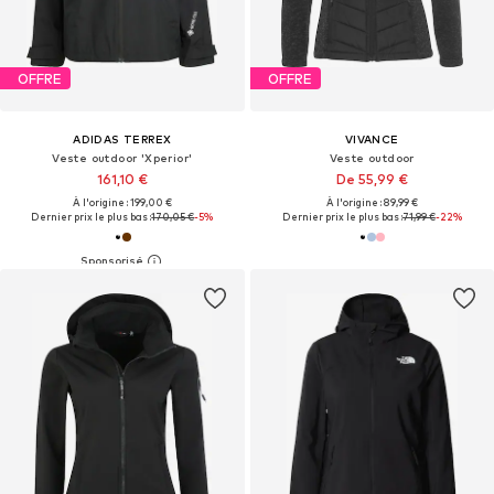
OFFRE
OFFRE
ADIDAS TERREX
VIVANCE
Veste outdoor 'Xperior'
Veste outdoor
161,10 €
De 55,99 €
À l'origine : 199,00 €
À l'origine : 89,99 €
Dernier prix le plus bas :
170,05 €
-5%
Dernier prix le plus bas :
71,99 €
-22%