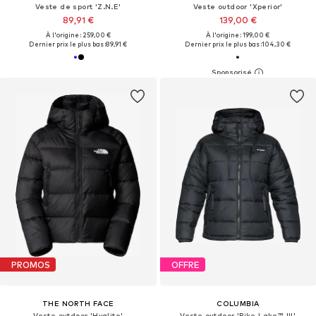
Veste de sport 'Z.N.E'
Veste outdoor 'Xperior'
89,91 €
139,00 €
À l'origine : 259,00 €
À l'origine : 199,00 €
Dernier prix le plus bas :
89,91 €
Dernier prix le plus bas :
104,30 €
PROMOS
OFFRE
THE NORTH FACE
COLUMBIA
Veste outdoor 'Hyalite'
Veste outdoor 'Pike Lake™ III'