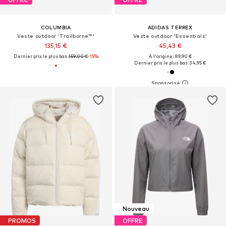
COLUMBIA
ADIDAS TERREX
Veste outdoor 'Trailborne™'
Veste outdoor 'Essentials'
135,15 €
45,43 €
Dernier prix le plus bas :
159,00 €
-15%
À l'origine : 89,90 €
Dernier prix le plus bas :
34,95 €
Nouveau
PROMOS
OFFRE