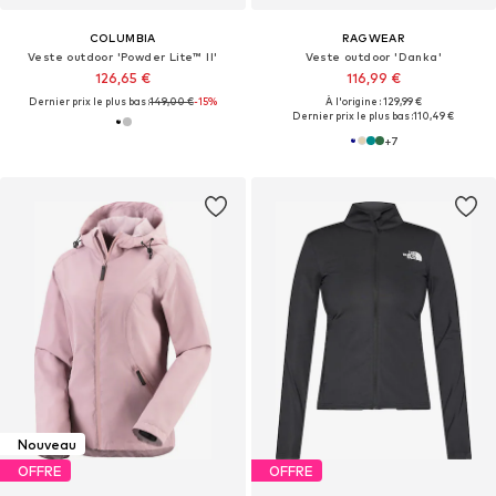
COLUMBIA
RAGWEAR
Veste outdoor 'Powder Lite™ II'
Veste outdoor 'Danka'
126,65 €
116,99 €
Dernier prix le plus bas :
149,00 €
-15%
À l'origine : 129,99 €
Dernier prix le plus bas :
110,49 €
+
7
Nouveau
OFFRE
OFFRE