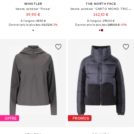
WHISTLER
THE NORTH FACE
Veste outdoor 'Froze'
Veste outdoor 'CARTO MONO TRICLIMATE'
39,90 €
242,10 €
À l'origine : 69,90 €
À l'origine : 299,00 €
Dernier prix le plus bas :
40,72 €
-2%
Dernier prix le plus bas :
269,00 €
-10%
OFFRE
PROMOS