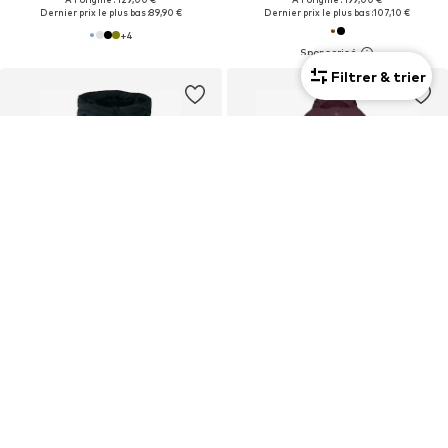
Dernier prix le plus bas :
89,90 €
Dernier prix le plus bas :
107,10 €
+
4
Filtrer & trier
Nouveau
OFFRE
OFFRE
COLUMBIA
JACK WOLFSKIN
Veste outdoor 'Harmony Falls'
Veste outdoor 'Moonrise'
184,50 €
183,96 €
À l'origine : 229,00 €
À l'origine : 229,95 €