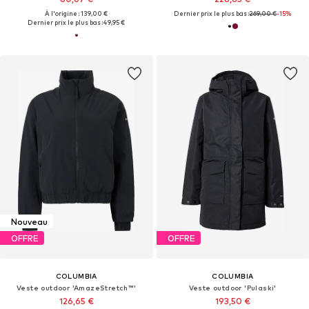
À l'origine : 139,00 €
Dernier prix le plus bas :
269,00 €
-15%
Dernier prix le plus bas :
49,95 €
Nouveau
OFFRE
OFFRE
COLUMBIA
COLUMBIA
Veste outdoor 'AmazeStretch™'
Veste outdoor 'Pulaski'
126,65 €
193,50 €