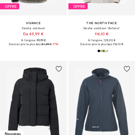
OFFRE
OFFRE
VIVANCE
THE NORTH FACE
Veste outdoor
Veste outdoor 'Antora'
De 69,99 €
116,10 €
À l'origine : 99,99 €
À l'origine : 129,00 €
Dernier prix le plus bas :
84,99 €
-17%
Dernier prix le plus bas :
116,10 €
+
1
Nouveau