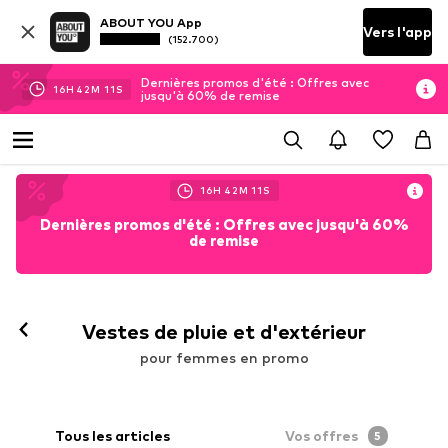
ABOUT YOU App
Vers l'app
(152.700)
Dernières promos d'été : Offres avec
16
H
42
M
09
S
jusqu'à 60% de remise
16
H
42
M
09
S
Dernières promos d'été : Offres avec jusqu'à 60%
de remise
Vestes de pluie et d'extérieur
pour femmes en promo
Tous les articles
Vos offres
5