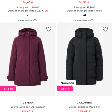
76,41 €
53,91 €
À l'origine : 119,00 €
À l'origine : 99,90 €
Dernier prix le plus bas :
80,67 €
-5%
Dernier prix le plus bas :
41,93 €
Nouveau
OFFRE
OFFRE
ICEPEAK
COLUMBIA
Veste outdoor 'Aplington'
Veste outdoor 'Amaze'
80,67 €
228,65 €