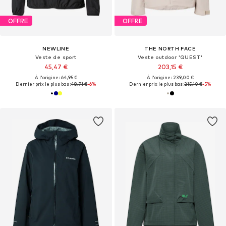
OFFRE
OFFRE
NEWLINE
THE NORTH FACE
Veste de sport
Veste outdoor 'QUEST'
45,47 €
203,15 €
À l'origine : 64,95 €
À l'origine : 239,00 €
Dernier prix le plus bas :
48,71 €
-6%
Dernier prix le plus bas :
215,10 €
-5%