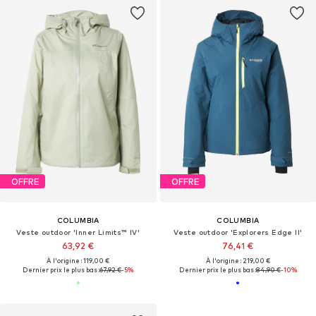
OFFRE
OFFRE
COLUMBIA
COLUMBIA
Veste outdoor 'Inner Limits™ IV'
Veste outdoor 'Explorers Edge II'
63,92 €
76,41 €
À l'origine : 119,00 €
À l'origine : 219,00 €
Dernier prix le plus bas :
67,92 €
-5%
Dernier prix le plus bas :
84,90 €
-10%