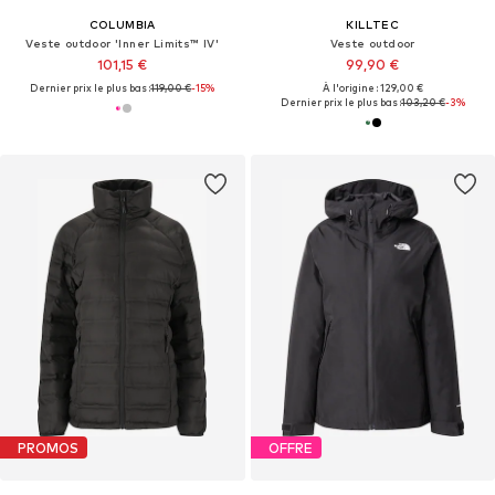
COLUMBIA
KILLTEC
Veste outdoor 'Inner Limits™ IV'
Veste outdoor
101,15 €
99,90 €
Dernier prix le plus bas :
119,00 €
-15%
À l'origine : 129,00 €
Dernier prix le plus bas :
103,20 €
-3%
PROMOS
OFFRE