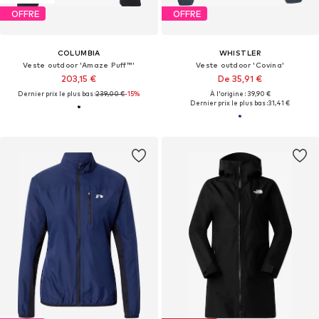
OFFRE
OFFRE
COLUMBIA
WHISTLER
Veste outdoor 'Amaze Puff™'
Veste outdoor 'Covina'
203,15 €
De 35,91 €
Dernier prix le plus bas :
239,00 €
-15%
À l'origine : 39,90 €
Dernier prix le plus bas :
31,41 €