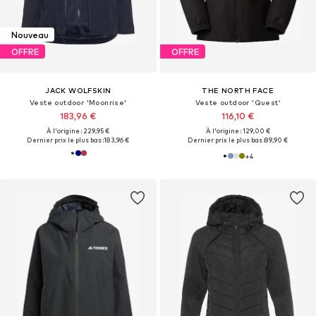
Nouveau
OFFRE
OFFRE
JACK WOLFSKIN
THE NORTH FACE
Veste outdoor 'Moonrise'
Veste outdoor 'Quest'
183,96 €
116,10 €
À l'origine : 229,95 €
À l'origine : 129,00 €
Dernier prix le plus bas :
183,96 €
Dernier prix le plus bas :
89,90 €
+
4