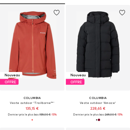
Nouveau
Nouveau
OFFRE
OFFRE
COLUMBIA
COLUMBIA
Veste outdoor 'Trailborne™'
Veste outdoor 'Amaze'
135,15 €
228,65 €
Dernier prix le plus bas :
159,00 €
-15%
Dernier prix le plus bas :
269,00 €
-15%