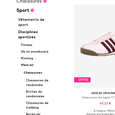
Chaussures
Sport
Vêtements de
sport
Disciplines
sportives
Fitness
Ski et snowboard
Running
Plein air
Chaussures
OFFRE
Chaussures de
randonnée
Bottes de
ADIDAS ORIGIN
randonnées
Chaussure de sport 'IT
Chaussures de
49,22 €
trekking
À l'origine : 119,00
Disponible en plusieurs
Après-ski
Dernier prix le plus bas :