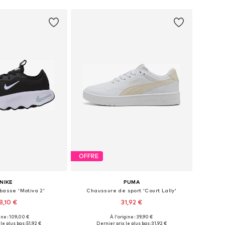
OFFRE
NIKE
PUMA
basse 'Motiva 2'
Chaussure de sport 'Court Lally'
8,10 €
31,92 €
ine : 109,00 €
À l'origine : 39,90 €
bles: 38, 38,5, 39, 40
Tailles disponibles: 39, 40
le plus bas :
51,92 €
Dernier prix le plus bas :
31,92 €