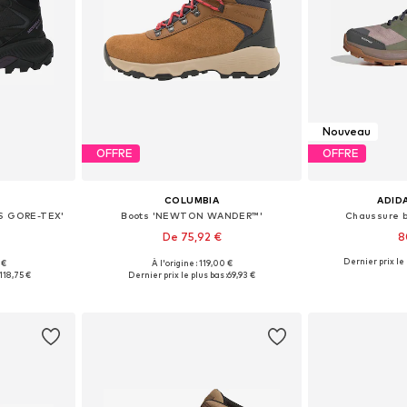
Nouveau
OFFRE
OFFRE
COLUMBIA
ADID
IS GORE-TEX'
Boots 'NEWTON WANDER™'
Chaussure b
De 75,92 €
8
Dernier prix le 
 €
À l'origine : 119,00 €
9, 40, 40,5, 41
Tailles disponibles: 37, 37,5, 38, 38,5, 39
Disponible en
118,75 €
Dernier prix le plus bas :
69,93 €
nier
Ajouter au panier
Ajoute