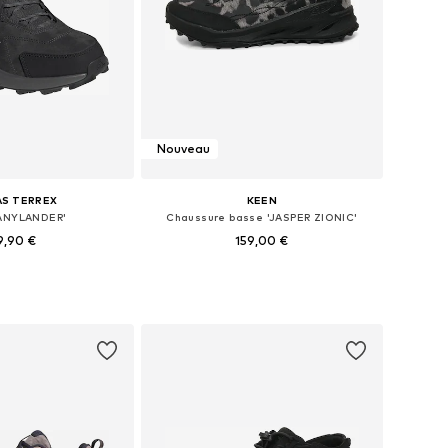
Nouveau
AS TERREX
KEEN
'ANYLANDER'
Chaussure basse 'JASPER ZIONIC'
9,90 €
159,00 €
 plusieurs tailles
Disponible en plusieurs tailles
r au panier
Ajouter au panier