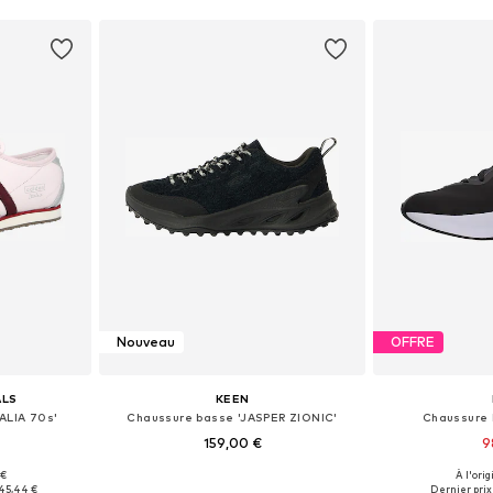
Nouveau
OFFRE
ALS
KEEN
ALIA 70s'
Chaussure basse 'JASPER ZIONIC'
Chaussure 
159,00 €
9
 €
À l'orig
 tailles
Disponible en plusieurs tailles
Tailles disponi
45,44 €
Dernier prix 