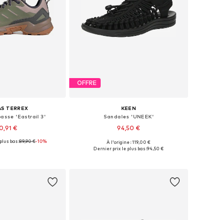
OFFRE
AS TERREX
KEEN
asse 'Eastrail 3'
Sandales 'UNEEK'
0,91 €
94,50 €
plus bas :
89,90 €
-10%
À l'origine : 119,00 €
 plusieurs tailles
Disponible en plusieurs tailles
Dernier prix le plus bas :
94,50 €
r au panier
Ajouter au panier