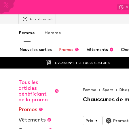
0
Aide et contact
Femme
Homme
Nouvelles sorties
Promos
Vêtements
Cha
LIVRAISON* ET RETOURS GRATUITS
Tous les
WORK IT
articles
Femme
Sport
Disci
bénéficiant
Chaussures de 
de la promo
Promos
Vêtements
Prix
Promot