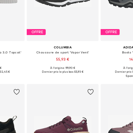
OFFRE
OFFRE
COLUMBIA
ADID
a 3.0 Topcat'
Chaussure de sport 'Vapor Vent'
Boots 
55,93 €
14
 €
À l'origine : 99,90 €
À l'ori
 tailles
Tailles disponibles: 37,5 Tailles européennes, 38 Tailles européennes, 38,5 Tailles européennes, 39 Tailles européennes, 39,5, 41 Tailles européennes
Disponible en
32,45 €
Dernier prix le plus bas :
55,93 €
Dernier prix l
nier
Ajouter au panier
Ajoute