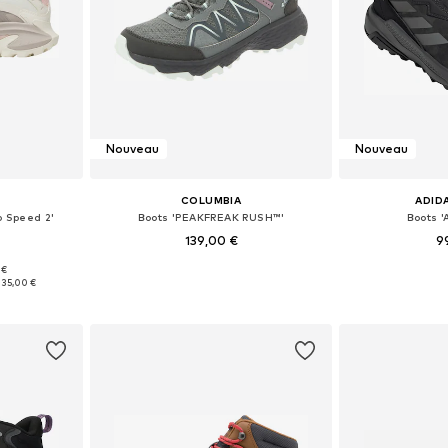
Nouveau
Nouveau
COLUMBIA
ADID
 Speed 2'
Boots 'PEAKFREAK RUSH™'
Boots 
139,00 €
9
 €
8,5, 39, 40, 42
Disponible en plusieurs tailles
Disponible en
135,00 €
nier
Ajouter au panier
Ajoute