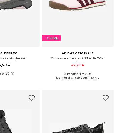
OFFRE
AS TERREX
ADIDAS ORIGINALS
asse 'Anylander'
Chaussure de sport 'ITALIA 70s'
4,90 €
49,22 €
À l'origine : 119,00 €
 plusieurs tailles
Disponible en plusieurs tailles
Dernier prix le plus bas :
45,44 €
r au panier
Ajouter au panier