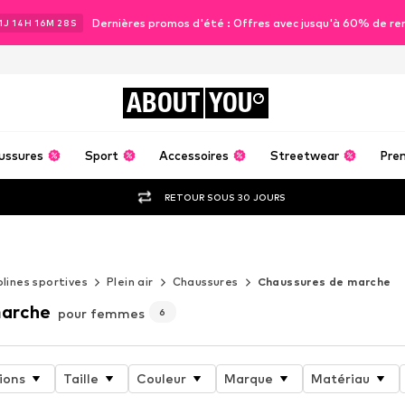
Dernières promos d'été : Offres avec jusqu'à 60% de re
1
J
14
H
16
M
26
S
ABOUT
YOU
ussures
Sport
Accessoires
Streetwear
Pre
RETOUR SOUS 30 JOURS
plines sportives
Plein air
Chaussures
Chaussures de marche
marche
pour femmes
6
ions
Taille
Couleur
Marque
Matériau