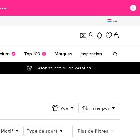
mise
LU
mium
Top 100
Marques
Inspiration
LARGE SÉLECTION DE MARQUES
Suivre
Vue
Trier par
Motif
Type de sport
Fonctions
Plus de filtres
Membrane