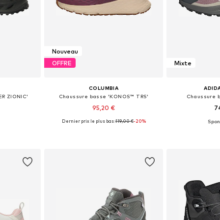
Nouveau
OFFRE
Mixte
COLUMBIA
ADID
ER ZIONIC'
Chaussure basse 'KONOS™ TRS'
Chaussure b
95,20 €
7
Dernier prix le plus bas :
119,00 €
-20%
 tailles
Disponible en plusieurs tailles
Disponible en
nier
Ajouter au panier
Ajoute