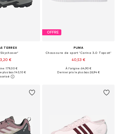
OFFRE
AS TERREX
PUMA
'Skychaser'
Chaussure de sport 'Carina 3.0 Topcat'
3,20 €
40,53 €
gine : 179,00 €
À l'origine : 64,90 €
 plusieurs tailles
Disponible en plusieurs tailles
e plus bas :
143,10 €
Dernier prix le plus bas :
26,94 €
r au panier
Ajouter au panier