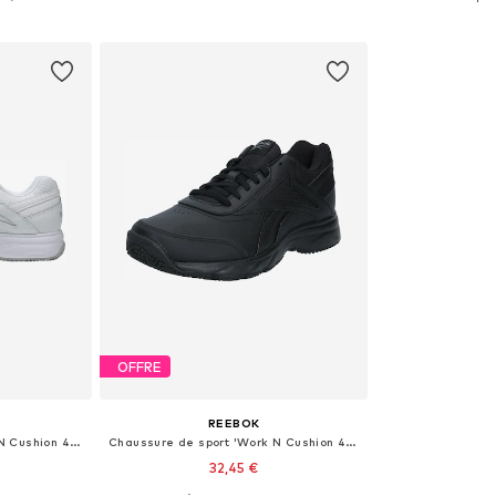
nier
Ajouter au panier
Ajoute
OFFRE
REEBOK
Chaussure de sport 'Work N Cushion 4.0'
Chaussure de sport 'Work N Cushion 4.0'
32,45 €