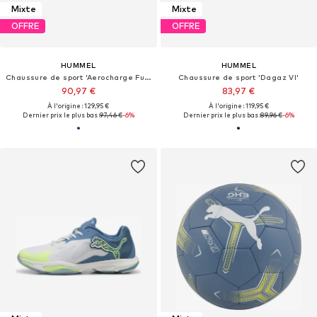
Mixte
Mixte
OFFRE
OFFRE
HUMMEL
HUMMEL
Chaussure de sport 'Aerocharge Fusion'
Chaussure de sport 'Dagaz VI'
90,97 €
83,97 €
À l'origine : 129,95 €
À l'origine : 119,95 €
Dernier prix le plus bas :
97,46 €
-6%
Dernier prix le plus bas :
89,96 €
-6%