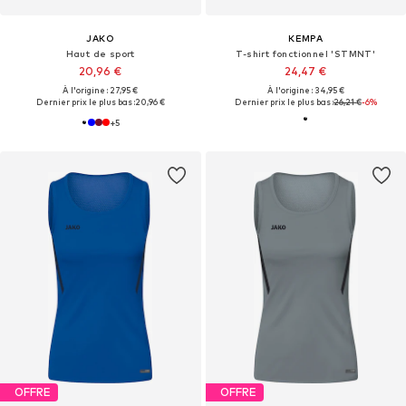
JAKO
KEMPA
Haut de sport
T-shirt fonctionnel 'STMNT'
20,96 €
24,47 €
À l'origine : 27,95 €
À l'origine : 34,95 €
Dernier prix le plus bas :
20,96 €
Dernier prix le plus bas :
26,21 €
-6%
+
5
OFFRE
OFFRE