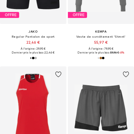
OFFRE
OFFRE
JAKO
KEMPA
Regular Pantalon de sport
Veste de survêtement 'Stmnt'
22,46 €
55,97 €
À l'origine : 29,95 €
À l'origine : 79,95 €
Dernier prix le plus bas :
22,46 €
Dernier prix le plus bas :
59,96 €
-6%