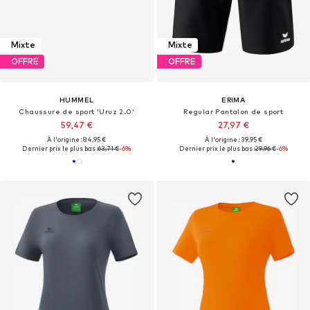
Mixte
Mixte
OFFRE
OFFRE
HUMMEL
ERIMA
Chaussure de sport 'Uruz 2.0'
Regular Pantalon de sport
59,47 €
27,97 €
À l'origine : 84,95 €
À l'origine : 39,95 €
Dernier prix le plus bas :
63,71 €
-6%
Dernier prix le plus bas :
29,96 €
-6%