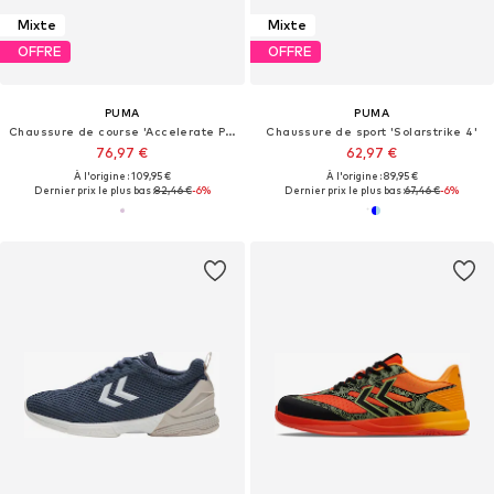
Mixte
Mixte
OFFRE
OFFRE
PUMA
PUMA
Chaussure de course 'Accelerate Pro II'
Chaussure de sport 'Solarstrike 4'
76,97 €
62,97 €
À l'origine : 109,95 €
À l'origine : 89,95 €
Dernier prix le plus bas :
82,46 €
-6%
Dernier prix le plus bas :
67,46 €
-6%