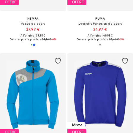
OFFRE
OFFRE
KEMPA
PUMA
Veste de sport
Loosefit Pantalon de sport
27,97 €
34,97 €
À l'origine : 39,95 €
À l'origine : 49,95 €
Dernier prix le plus bas :
29,96 €
-6%
Dernier prix le plus bas :
37,46 €
-6%
Mixte
OFFRE
OFFRE