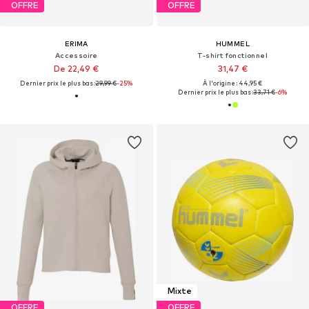
OFFRE
OFFRE
ERIMA
HUMMEL
Accessoire
T-shirt fonctionnel
De 22,49 €
31,47 €
Dernier prix le plus bas :
29,99 €
-25%
À l'origine : 44,95 €
Dernier prix le plus bas :
33,71 €
-6%
Mixte
OFFRE
OFFRE