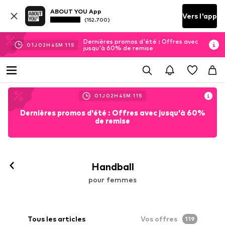
ABOUT YOU App
Vers l'app
(152.700)
Dernières promos d'été : Offres avec
01
J
02
H
45
M
09
S
jusqu'à 60% de remise
01
J
02
H
45
M
09
S
Dernières promos d'été : Offres avec jusqu'à 60%
de remise
Suivre
Handball
pour femmes
Tous les articles
Vos offres
119