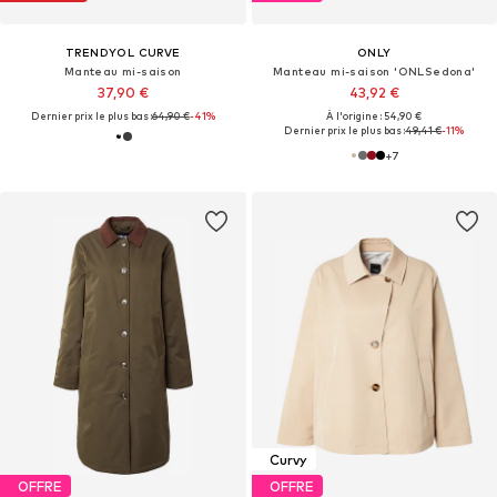
TRENDYOL CURVE
ONLY
Manteau mi-saison
Manteau mi-saison 'ONLSedona'
37,90 €
43,92 €
Dernier prix le plus bas :
64,90 €
-41%
À l'origine : 54,90 €
Dernier prix le plus bas :
49,41 €
-11%
+
7
Curvy
OFFRE
OFFRE