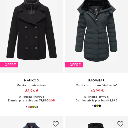
OFFRE
OFFRE
MARIKOO
RAGWEAR
Manteau mi-saison
Manteau d’hiver 'Ashanta'
63,96 €
143,99 €
À l'origine : 109,95 €
À l'origine : 159,99 €
Dernier prix le plus bas :
79,95 €
-20%
Dernier prix le plus bas :
143,99 €
+
3