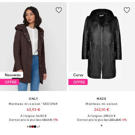
Nouveau
Curvy
OFFRE
OFFRE
ONLY
MAZE
Manteau mi-saison 'SEDONA'
Manteau mi-saison
43,92 €
242,10 €
À l'origine : 54,90 €
À l'origine : 299,00 €
Dernier prix le plus bas :
49,41 €
-11%
Dernier prix le plus bas :
254,15 €
-4%
+
7