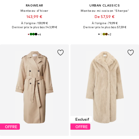
RAGWEAR
URBAN CLASSICS
Manteau d’hiver
Manteau mi-saison 'Sherpa'
143,99 €
De 57,59 €
À l'origine : 159,99 €
À l'origine : 79,99 €
Dernier prix le plus bas :
143,99 €
Dernier prix le plus bas :
57,59 €
+
4
+
2
Exclusif
OFFRE
OFFRE