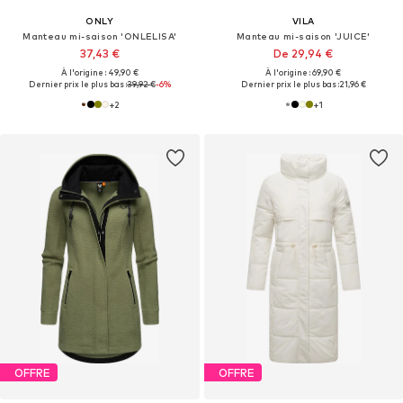
ONLY
VILA
Manteau mi-saison 'ONLELISA'
Manteau mi-saison 'JUICE'
37,43 €
De 29,94 €
À l'origine : 49,90 €
À l'origine : 69,90 €
Dernier prix le plus bas :
39,92 €
-6%
Dernier prix le plus bas :
21,96 €
+
2
+
1
OFFRE
OFFRE