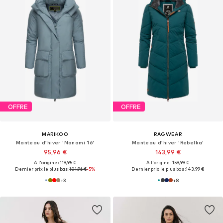
OFFRE
OFFRE
MARIKOO
RAGWEAR
Manteau d’hiver 'Nanami 16'
Manteau d’hiver 'Rebelka'
95,96 €
143,99 €
À l'origine : 119,95 €
À l'origine : 159,99 €
Dernier prix le plus bas :
101,96 €
-5%
Dernier prix le plus bas :
143,99 €
+
3
+
8