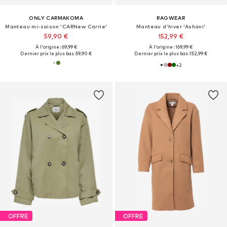
ONLY CARMAKOMA
RAGWEAR
Manteau mi-saison 'CARNew Carrie'
Manteau d’hiver 'Ashani'
59,90 €
152,99 €
À l'origine : 69,99 €
À l'origine : 169,99 €
Dernier prix le plus bas :
59,90 €
Dernier prix le plus bas :
152,99 €
+
2
OFFRE
OFFRE