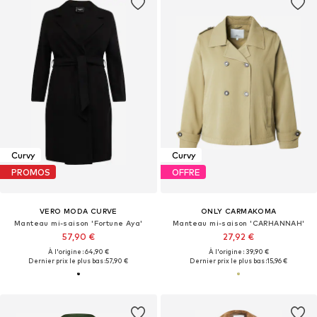
Curvy
Curvy
PROMOS
OFFRE
VERO MODA CURVE
ONLY CARMAKOMA
Manteau mi-saison 'Fortune Aya'
Manteau mi-saison 'CARHANNAH'
57,90 €
27,92 €
À l'origine : 64,90 €
À l'origine : 39,90 €
Dernier prix le plus bas :
57,90 €
Dernier prix le plus bas :
15,96 €