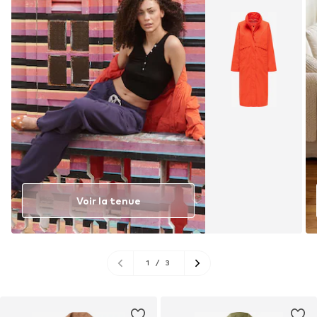
Voir la tenue
1
/
3