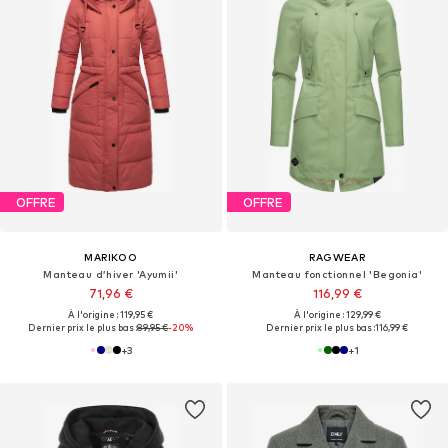
OFFRE
OFFRE
MARIKOO
RAGWEAR
Manteau d’hiver 'Ayumii'
Manteau fonctionnel 'Begonia'
71,96 €
116,99 €
À l'origine : 119,95 €
À l'origine : 129,99 €
Dernier prix le plus bas :
89,95 €
-20%
Dernier prix le plus bas :
116,99 €
+
3
+
1