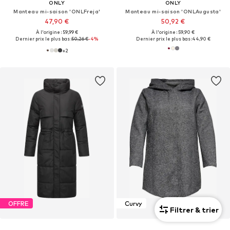
ONLY
ONLY
Manteau mi-saison 'ONLFreja'
Manteau mi-saison 'ONLAugusta'
47,90 €
50,92 €
À l'origine : 59,99 €
À l'origine : 59,90 €
Dernier prix le plus bas :
50,26 €
-4%
Dernier prix le plus bas :
44,90 €
+
2
OFFRE
Curvy
Filtrer & trier