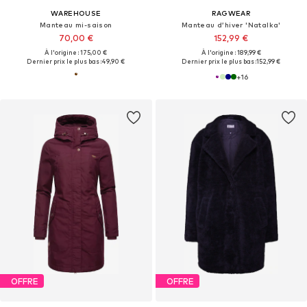
WAREHOUSE
RAGWEAR
Manteau mi-saison
Manteau d’hiver 'Natalka'
70,00 €
152,99 €
À l'origine : 175,00 €
À l'origine : 189,99 €
Dernier prix le plus bas :
49,90 €
Dernier prix le plus bas :
152,99 €
+
16
OFFRE
OFFRE