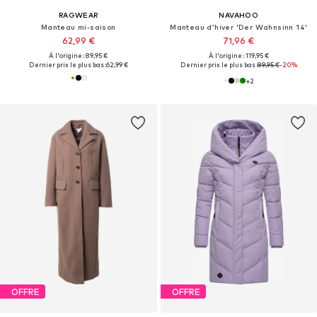
RAGWEAR
NAVAHOO
Manteau mi-saison
Manteau d’hiver 'Der Wahnsinn 14'
62,99 €
71,96 €
À l'origine : 89,95 €
À l'origine : 119,95 €
Dernier prix le plus bas :
62,99 €
Dernier prix le plus bas :
89,95 €
-20%
+
2
OFFRE
OFFRE