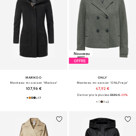
Nouveau
OFFRE
MARIKOO
ONLY
Manteau mi-saison 'Maikoo'
Manteau mi-saison 'ONLFreja'
107,96 €
47,92 €
Dernier prix le plus bas :
59,90 €
-20%
+
17
+
2