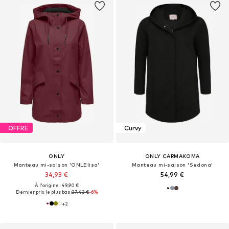
OFFRE
Curvy
ONLY
ONLY CARMAKOMA
Manteau mi-saison 'ONLElisa'
Manteau mi-saison 'Sedona'
34,93 €
54,99 €
À l'origine : 49,90 €
Dernier prix le plus bas :
37,43 €
-6%
+
2