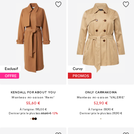
Exclusif
Curvy
OFFRE
PROMOS
KENDALL FOR ABOUT YOU
ONLY CARMAKOMA
Manteau mi-saison 'Remi'
Manteau mi-saison 'VALERIE'
55,60 €
52,90 €
À l'origine : 195,00 €
À l'origine : 59,90 €
Dernier prix le plus bas :
63,60 €
-12%
Dernier prix le plus bas :
39,90 €