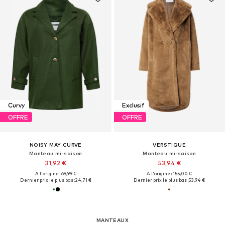
Curvy
Exclusif
OFFRE
OFFRE
NOISY MAY CURVE
VERSTIQUE
Manteau mi-saison
Manteau mi-saison
31,92 €
53,94 €
À l'origine : 69,99 €
À l'origine : 155,00 €
Dernier prix le plus bas :
24,71 €
Dernier prix le plus bas :
53,94 €
MANTEAUX