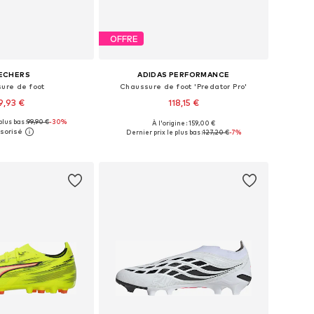
OFFRE
ECHERS
ADIDAS PERFORMANCE
ure de foot
Chaussure de foot 'Predator Pro'
9,93 €
118,15 €
plus bas :
99,90 €
-30%
À l'origine : 159,00 €
 plusieurs tailles
Disponible en plusieurs tailles
Dernier prix le plus bas :
127,20 €
-7%
r au panier
Ajouter au panier