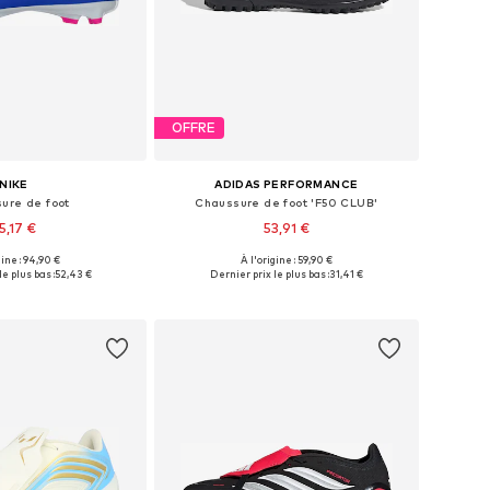
OFFRE
NIKE
ADIDAS PERFORMANCE
ure de foot
Chaussure de foot 'F50 CLUB'
5,17 €
53,91 €
gine : 94,90 €
À l'origine : 59,90 €
 plusieurs tailles
Disponible en plusieurs tailles
e plus bas :
52,43 €
Dernier prix le plus bas :
31,41 €
r au panier
Ajouter au panier