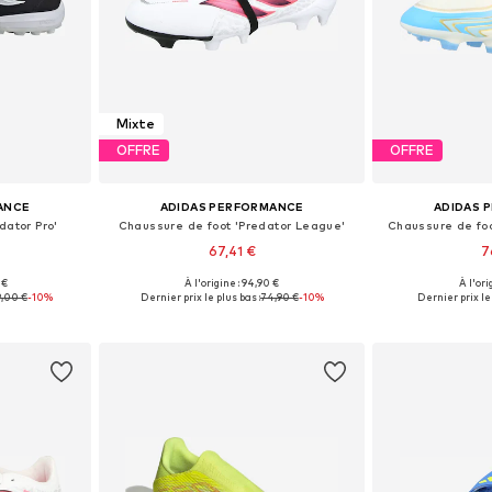
Mixte
OFFRE
OFFRE
ANCE
ADIDAS PERFORMANCE
ADIDAS 
dator Pro'
Chaussure de foot 'Predator League'
Chaussure de fo
67,41 €
7
 €
À l'origine : 94,90 €
À l'ori
 tailles
Disponible en plusieurs tailles
Disponible en
,00 €
-10%
Dernier prix le plus bas :
74,90 €
-10%
Dernier prix le 
nier
Ajouter au panier
Ajoute