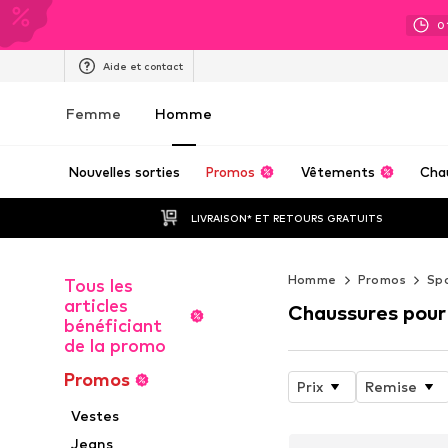
0
Aide et contact
Femme
Homme
Nouvelles sorties
Promos
Vêtements
Cha
LIVRAISON* ET RETOURS GRATUITS
Homme
Promos
Sp
Tous les
articles
Chaussures pour
bénéficiant
de la promo
Promos
Prix
Remise
Vestes
Jeans