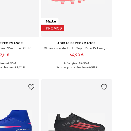
Mixte
PROMOS
PERFORMANCE
ADIDAS PERFORMANCE
oot 'Predator Club'
Chaussure de foot 'Copa Pure IV League'
2,11 €
64,90 €
gine : 64,90 €
À l'origine : 84,90 €
 plusieurs tailles
Disponible en plusieurs tailles
e plus bas :
44,90 €
Dernier prix le plus bas :
64,90 €
r au panier
Ajouter au panier