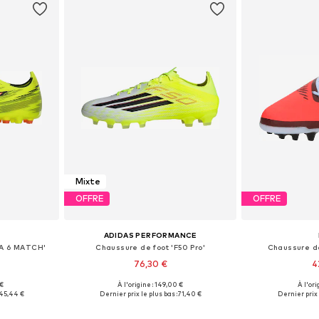
Mixte
OFFRE
OFFRE
ADIDAS PERFORMANCE
RA 6 MATCH'
Chaussure de foot 'F50 Pro'
Chaussure de
76,30 €
4
 €
À l'origine : 149,00 €
À l'ori
 tailles
Tailles disponibles: 39-39,5, 40,5-41, 42
Tailles d
45,44 €
Dernier prix le plus bas :
71,40 €
Dernier prix 
nier
Ajouter au panier
Ajoute