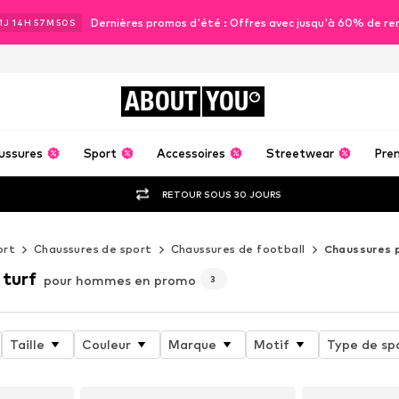
Dernières promos d'été : Offres avec jusqu'à 60% de re
1
J
14
H
57
M
49
S
ABOUT
YOU
ussures
Sport
Accessoires
Streetwear
Pre
RETOUR SOUS 30 JOURS
ort
Chaussures de sport
Chaussures de football
Chaussures p
 turf
pour hommes en promo
3
Taille
Couleur
Marque
Motif
Type de sp