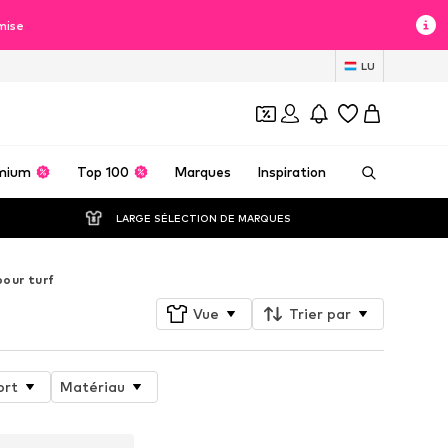
mise
LU
mium
Top 100
Marques
Inspiration
LARGE SÉLECTION DE MARQUES
our turf
Vue
Trier par
ort
Matériau