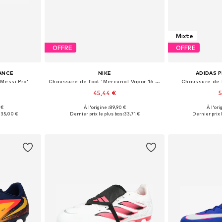
Mixte
OFFRE
OFFRE
ANCE
NIKE
ADIDAS 
Messi Pro'
Chaussure de foot 'Mercurial Vapor 16 Academy'
Chaussure de f
45,44 €
5
 €
À l'origine : 89,90 €
À l'ori
 tailles
Tailles disponibles: 42, 42,5, 43, 44, 44,5, 45
Disponible en
135,00 €
Dernier prix le plus bas :
33,71 €
Dernier prix l
nier
Ajouter au panier
Ajoute