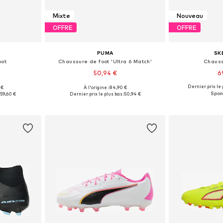
Mixte
Nouveau
OFFRE
OFFRE
PUMA
SK
oot
Chaussure de foot 'Ultra 6 Match'
Chauss
50,94 €
6
Dernier prix le 
 €
À l'origine : 84,90 €
 tailles
Disponible en plusieurs tailles
Disponible en
:
59,60 €
Dernier prix le plus bas :
50,94 €
nier
Ajouter au panier
Ajoute