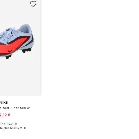
NIKE
 foot 'Phantom 6'
2,32 €
gine : 89,90 €
isponibles: 44
le plus bas :
32,95 €
r au panier