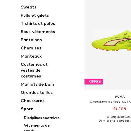
Sweats
Pulls et gilets
T-shirts et polos
Sous-vêtements
Pantalons
Chemises
Manteaux
Costumes et
vestes de
costumes
OFFRE
Maillots de bain
Grandes tailles
PUMA
Chaussures
Chaussure de foot 'ULT
45,43 €
Sport
À l'origine : 84,90
Disciplines sportives
Disponible en plusieurs
Dernier prix le plus bas :
Vêtements de
Ajouter au pa
sport