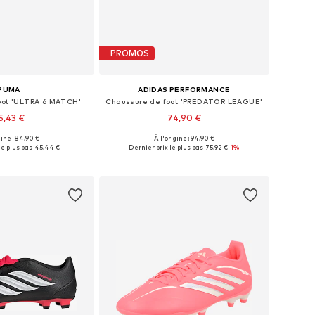
PROMOS
PUMA
ADIDAS PERFORMANCE
oot 'ULTRA 6 MATCH'
Chaussure de foot 'PREDATOR LEAGUE'
5,43 €
74,90 €
gine : 84,90 €
À l'origine : 94,90 €
 plusieurs tailles
Disponible en plusieurs tailles
e plus bas :
45,44 €
Dernier prix le plus bas :
75,92 €
-1%
r au panier
Ajouter au panier