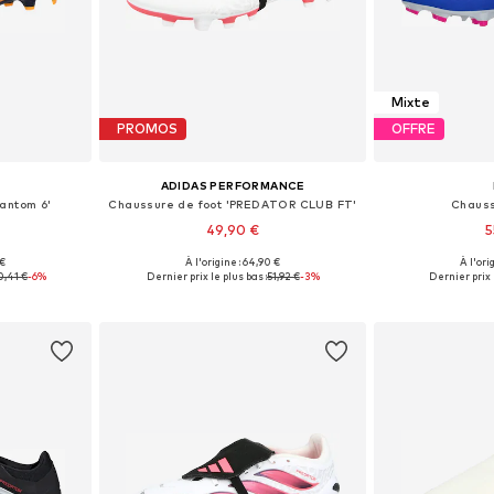
Mixte
PROMOS
OFFRE
ADIDAS PERFORMANCE
antom 6'
Chaussure de foot 'PREDATOR CLUB FT'
Chauss
49,90 €
5
 €
À l'origine : 64,90 €
À l'ori
s: 44
Disponible en plusieurs tailles
Disponible en
0,41 €
-6%
Dernier prix le plus bas :
51,92 €
-3%
Dernier prix l
nier
Ajouter au panier
Ajoute