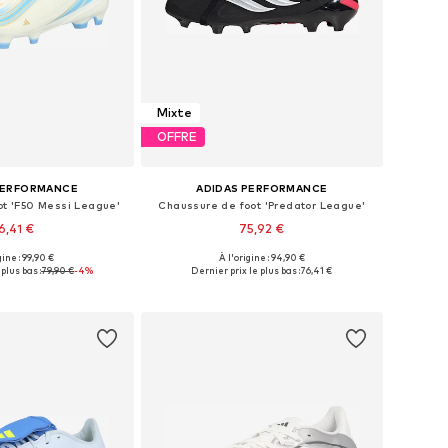
Mixte
OFFRE
PERFORMANCE
ADIDAS PERFORMANCE
ot 'F50 Messi League'
Chaussure de foot 'Predator League'
6,41 €
75,92 €
gine : 99,90 €
À l'origine : 94,90 €
 plusieurs tailles
Disponible en plusieurs tailles
plus bas :
79,90 €
-4%
Dernier prix le plus bas :
76,41 €
r au panier
Ajouter au panier