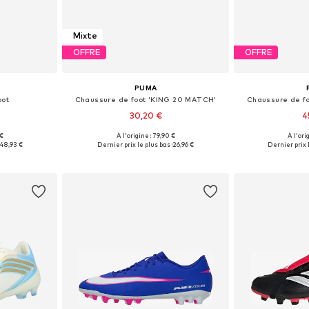
Mixte
OFFRE
OFFRE
PUMA
oot
Chaussure de foot 'KING 20 MATCH'
Chaussure de f
30,20 €
4
 €
À l'origine : 79,90 €
À l'ori
 tailles
Disponible en plusieurs tailles
Disponible en
48,93 €
Dernier prix le plus bas :
26,96 €
Dernier prix l
nier
Ajouter au panier
Ajoute