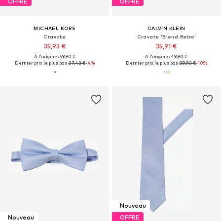
OFFRE
OFFRE
MICHAEL KORS
CALVIN KLEIN
Cravate
Cravate 'Blend Retro'
35,93 €
35,91 €
À l'origine : 69,90 €
À l'origine : 49,90 €
Dernier prix le plus bas :
37,43 €
-4%
Dernier prix le plus bas :
39,90 €
-10%
Nouveau
Nouveau
OFFRE