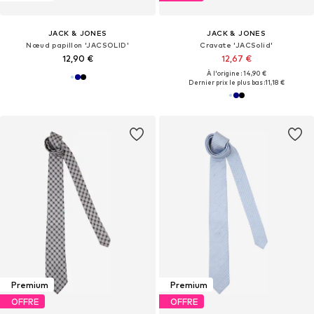
JACK & JONES
JACK & JONES
Nœud papillon 'JACSOLID'
Cravate 'JACSolid'
12,90 €
12,67 €
À l'origine : 14,90 €
Dernier prix le plus bas :
11,18 €
Premium
Premium
OFFRE
OFFRE