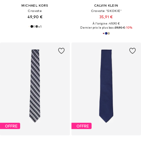
MICHAEL KORS
CALVIN KLEIN
Cravate
Cravate 'SKOKIE'
49,90 €
35,91 €
À l'origine : 49,90 €
+
1
Dernier prix le plus bas :
39,90 €
-10%
OFFRE
OFFRE