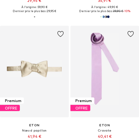
29,95 €
35,91 €
À l'origine : 59,90 €
À l'origine : 49,90 €
Dernier prix le plus bas :
29,95 €
Dernier prix le plus bas :
39,90 €
-10%
Premium
Premium
OFFRE
OFFRE
ETON
ETON
Nœud papillon
Cravate
41,94 €
40,41 €