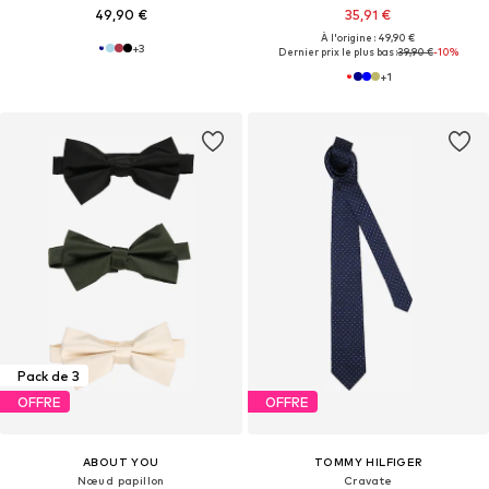
49,90 €
35,91 €
À l'origine : 49,90 €
+
3
Dernier prix le plus bas :
39,90 €
-10%
+
1
Pack de 3
OFFRE
OFFRE
ABOUT YOU
TOMMY HILFIGER
Nœud papillon
Cravate