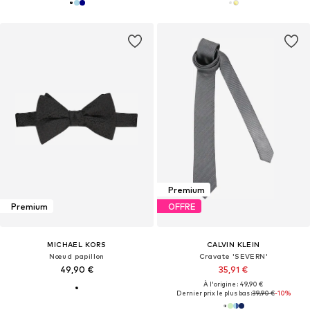
Premium
Premium
OFFRE
MICHAEL KORS
CALVIN KLEIN
Nœud papillon
Cravate 'SEVERN'
49,90 €
35,91 €
À l'origine : 49,90 €
Dernier prix le plus bas :
39,90 €
-10%