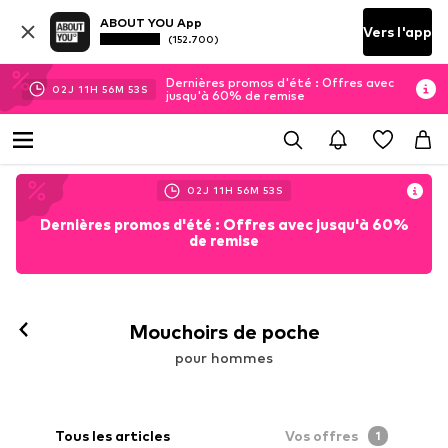
ABOUT YOU App
Vers l'app
(152.700)
Dernières promos d'été : Offres avec
02
J
11
H
56
M
52
S
jusqu'à 60% de remise
02
J
11
H
56
M
52
S
Dernières promos d'été : Offres avec jusqu'à 60%
de remise
Mouchoirs de poche
pour hommes
Tous les articles
Vos offres
1