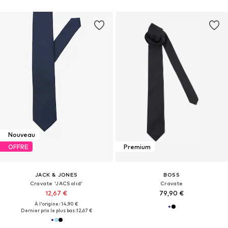
Nouveau
OFFRE
Premium
JACK & JONES
BOSS
Cravate 'JACSolid'
Cravate
12,67 €
79,90 €
À l'origine : 14,90 €
Dernier prix le plus bas :
12,67 €