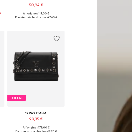
50,94 €
%
À l'origine : 119,00 €
Tailles disponibles: One Size
Dernier prix le plus bas :
47,60 €
Ajouter au panier
OFFRE
19V69 ITALIA
90,35 €
À l'origine : 179,00 €
Tailles disponibles: One Size
Dernier prix le plus bas :
69,90 €