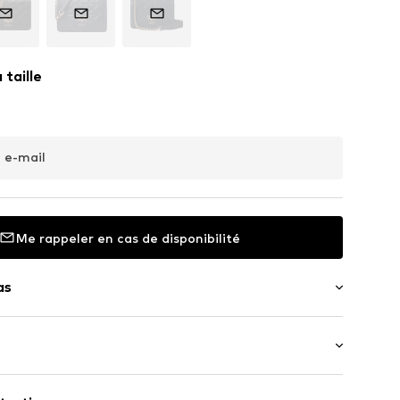
 taille
 e-mail
Me rappeler en cas de disponibilité
as
 principal spacieux
a ceinture /de la anse : Sangle longue / Bandoulière
églable