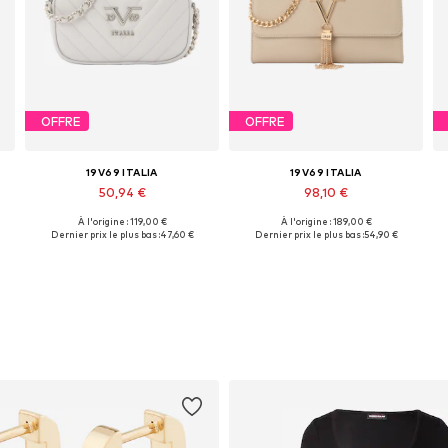
OFFRE
OFFRE
19V69 ITALIA
19V69 ITALIA
50,94 €
98,10 €
À l'origine : 119,00 €
À l'origine : 189,00 €
Tailles disponibles: One Size
Tailles disponibles: One Size
Dernier prix le plus bas :
47,60 €
Dernier prix le plus bas :
54,90 €
Ajouter au panier
Ajouter au panier