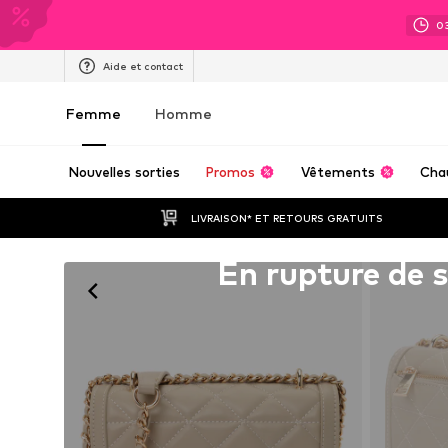
0
Aide et contact
Femme
Homme
Nouvelles sorties
Promos
Vêtements
Cha
LIVRAISON* ET RETOURS GRATUITS
Malheureusement épuisé(e)
En rupture de 