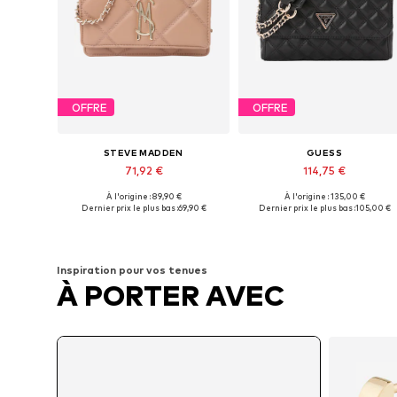
OFFRE
OFFRE
STEVE MADDEN
GUESS
71,92 €
114,75 €
À l'origine : 89,90 €
À l'origine : 135,00 €
Tailles disponibles: One Size
Tailles disponibles: One Size
Dernier prix le plus bas :
69,90 €
Dernier prix le plus bas :
105,00 €
Ajouter au panier
Ajouter au panier
Inspiration pour vos tenues
À PORTER AVEC