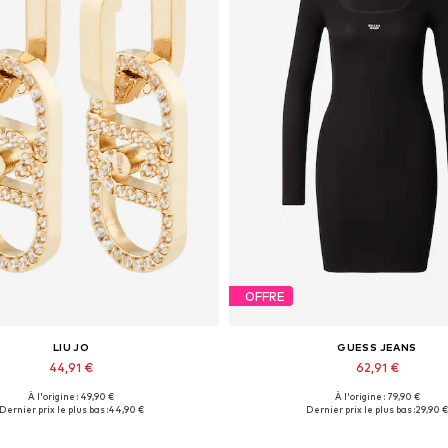
OFFRE
LIU JO
GUESS JEANS
44,91 €
62,91 €
À l'origine : 49,90 €
À l'origine : 79,90 €
Tailles disponibles: One Size
Tailles disponibles: 34, 40, 
Dernier prix le plus bas :
44,90 €
Dernier prix le plus bas :
29,90 €
Ajouter au panier
Ajouter au panier