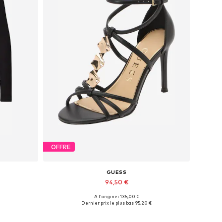
OFFRE
GUESS
94,50 €
À l'origine : 135,00 €
42
Tailles disponibles: 38, 40
Dernier prix le plus bas :
95,20 €
Ajouter au panier