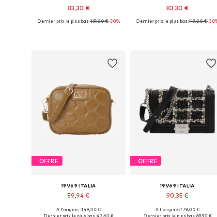
83,30 €
83,30 €
Dernier prix le plus bas :
119,00 €
-30%
Dernier prix le plus bas :
119,00 €
-30
Tailles disponibles: One Size
Tailles disponibles: One Size
Ajouter au panier
Ajouter au panier
OFFRE
OFFRE
19V69 ITALIA
19V69 ITALIA
59,94 €
90,35 €
À l'origine : 149,00 €
À l'origine : 179,00 €
Tailles disponibles: One Size
Tailles disponibles: One Size
Dernier prix le plus bas :
43,60 €
Dernier prix le plus bas :
69,90 €