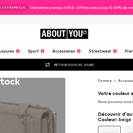
Dernières promos d'été : Offres avec jusqu'à 60% de re
3
J
07
H
39
M
52
S
ABOUT
YOU
ussures
Sport
Accessoires
Streetwear
Pre
RETOUR SOUS 30 JOURS
stock
Femme
Accesso
Votre couleur 
Nous pouvons vous l
Découvrir d'au
Couleur
:
beige