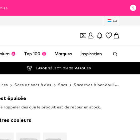
mise
LU
mium
Top 100
Marques
Inspiration
LARGE SÉLECTION DE MARQUES
ires
Sacs et sacs à dos
Sacs
Sacoches à bandoulière
Sacoc
est épuisée
e rappeler dès que le produit est de retour en stock.
tres couleurs