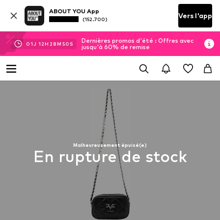
ABOUT YOU App
Vers l'app
(152.700)
Dernières promos d'été : Offres avec
01
J
12
H
28
M
49
S
jusqu'à 60% de remise
Malheureusement épuisé(e)
En rupture de stock