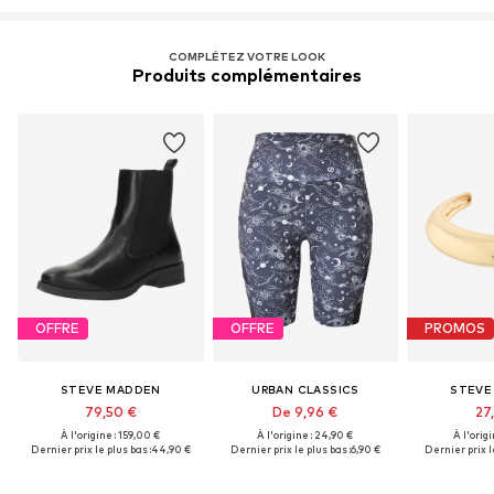
COMPLÉTEZ VOTRE LOOK
Produits complémentaires
OFFRE
OFFRE
PROMOS
STEVE MADDEN
URBAN CLASSICS
STEVE
79,50 €
De 9,96 €
27
À l'origine : 159,00 €
À l'origine : 24,90 €
À l'origi
Dernier prix le plus bas :
44,90 €
Dernier prix le plus bas :
6,90 €
Dernier prix l