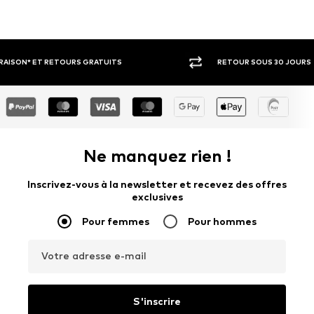
RETOUR SOUS 30 JOURS
LARGE SÉ
Ne manquez rien !
Inscrivez-vous à la newsletter et recevez des offres
exclusives
Pour femmes
Pour hommes
Votre adresse e-mail
S'inscrire