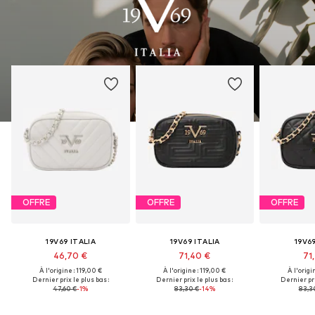
OFFRE
OFFRE
OFFRE
19V69 ITALIA
19V69 ITALIA
19V69
46,70 €
71,40 €
71
À l'origine : 119,00 €
À l'origine : 119,00 €
À l'origi
Dernier prix le plus bas :
Dernier prix le plus bas :
Dernier pri
47,60 €
-1%
83,30 €
-14%
83,3