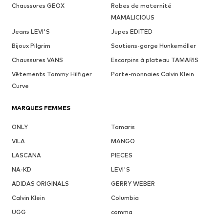
Chaussures GEOX
Robes de maternité
MAMALICIOUS
Jeans LEVI'S
Jupes EDITED
Bijoux Pilgrim
Soutiens-gorge Hunkemöller
Chaussures VANS
Escarpins à plateau TAMARIS
Vêtements Tommy Hilfiger
Porte-monnaies Calvin Klein
Curve
MARQUES FEMMES
ONLY
Tamaris
VILA
MANGO
LASCANA
PIECES
NA-KD
LEVI'S
ADIDAS ORIGINALS
GERRY WEBER
Calvin Klein
Columbia
UGG
comma