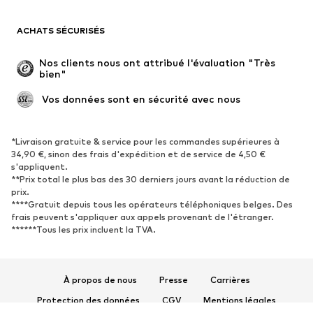
Blazers
Combinaisons et salopettes
ACHATS SÉCURISÉS
Grandes tailles
Maternité
Occasions spéciales
Exclusif
Nos clients nous ont attribué l'évaluation "Très 
bien"
Remise à neuf
 Vos données sont en sécurité avec nous
CHAUSSURES
Nouveautés
Tendance
*Livraison gratuite & service pour les commandes supérieures à
34,90 €, sinon des frais d'expédition et de service de 4,50 €
Baskets
Bottines
s'appliquent.
**Prix total le plus bas des 30 derniers jours avant la réduction de
Escarpins et talons hauts
Bottes
prix.
Sandales
Chaussures basses
****Gratuit depuis tous les opérateurs téléphoniques belges. Des
frais peuvent s'appliquer aux appels provenant de l'étranger.
Chaussures de sport
Ballerines
******Tous les prix incluent la TVA.
Mules
Chaussons
Chaussures aquatiques
Exclusif
À propos de nous
Presse
Carrières
SPORT
Protection des données
CGV
Mentions légales