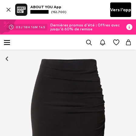
ABOUT YOU App
Vers l'app
(152.700)
Dernières promos d'été : Offres avec
03
J
18
H
16
M
14
S
jusqu'à 60% de remise