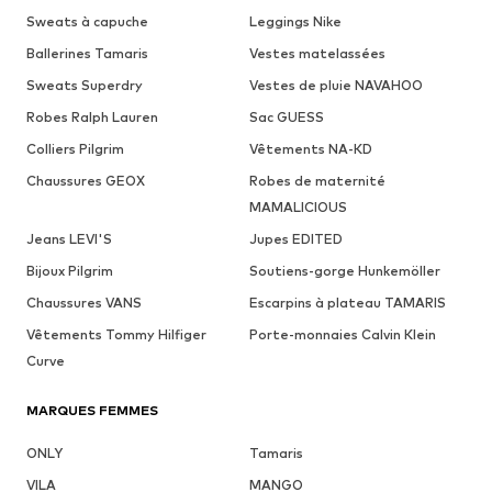
Sweats à capuche
Leggings Nike
Ballerines Tamaris
Vestes matelassées
Sweats Superdry
Vestes de pluie NAVAHOO
Robes Ralph Lauren
Sac GUESS
Colliers Pilgrim
Vêtements NA-KD
Chaussures GEOX
Robes de maternité
MAMALICIOUS
Jeans LEVI'S
Jupes EDITED
Bijoux Pilgrim
Soutiens-gorge Hunkemöller
Chaussures VANS
Escarpins à plateau TAMARIS
Vêtements Tommy Hilfiger
Porte-monnaies Calvin Klein
Curve
MARQUES FEMMES
ONLY
Tamaris
VILA
MANGO