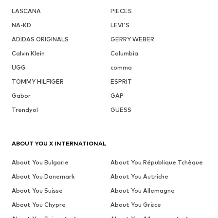
LASCANA
PIECES
NA-KD
LEVI'S
ADIDAS ORIGINALS
GERRY WEBER
Calvin Klein
Columbia
UGG
comma
TOMMY HILFIGER
ESPRIT
Gabor
GAP
Trendyol
GUESS
ABOUT YOU X INTERNATIONAL
About You Bulgarie
About You République Tchèque
About You Danemark
About You Autriche
About You Suisse
About You Allemagne
About You Chypre
About You Grèce