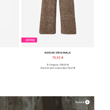
OFFRE
ADIDAS ORIGINALS
75,92 €
À l'origine : 119,00 €
L
Tailles disponibles: 27-28, 29, 30-31, 32-33
Dernier prix le plus bas :
76,41 €
Ajouter au panier
Suivre