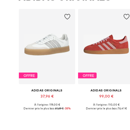
OFFRE
OFFRE
ADIDAS ORIGINALS
ADIDAS ORIGINALS
37,96 €
99,00 €
À l'origine : 119,00 €
À l'origine : 110,00 €
Disponible en plusieurs tailles
Disponible en plusieurs tailles
Dernier prix le plus bas :
61,69 €
-38%
Dernier prix le plus bas :
76,41 €
Ajouter au panier
Ajouter au panier