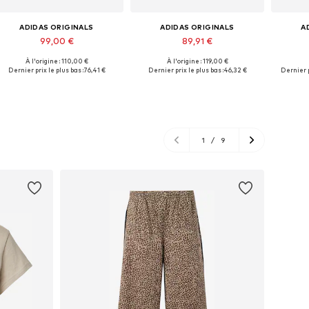
ADIDAS ORIGINALS
ADIDAS ORIGINALS
A
99,00 €
89,91 €
À l'origine : 110,00 €
À l'origine : 119,00 €
Disponible en plusieurs tailles
Disponible en plusieurs tailles
Tailles
Dernier prix le plus bas :
76,41 €
Dernier prix le plus bas :
46,32 €
Dernier p
Ajouter au panier
Ajouter au panier
Aj
1
/
9