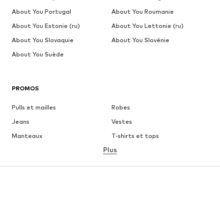
About You Portugal
About You Roumanie
About You Estonie (ru)
About You Lettonie (ru)
About You Slovaquie
About You Slovénie
About You Suède
PROMOS
Pulls et mailles
Robes
Jeans
Vestes
Manteaux
T-shirts et tops
Plus
Pantalons
Lingerie
Jupes
Blouses et tuniques
Sweats
Blazers
Maillots de bain
Combinaisons et salopettes
Grandes tailles
Maternité