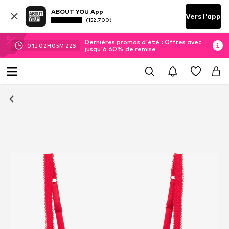
ABOUT YOU App
Vers l'app
(152.700)
Dernières promos d'été : Offres avec
01
J
02
H
05
M
22
S
jusqu'à 60% de remise