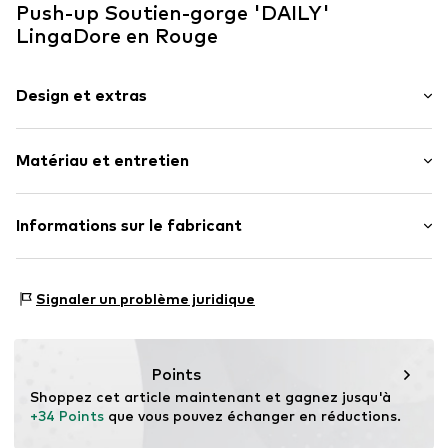
Push-up Soutien-gorge 'DAILY'
LingaDore en Rouge
Design et extras
Couleur unie
Matériau et entretien
Dentelle
Push-up
Bretelles normales
Matériau supérieur : 82% Polyamid - PA, 18% Élasthane
Informations sur le fabricant
Avec armatures
Pays d'origine : Chine
Coque intégrale
Mendels Fashion Group
Helmkamp 46F
Lanières réglables
Signaler un problème juridique
7091HR Dinxperlo
Applications
NL
Crochet
info@lingadore.com
Points
Numéro d'article.
LID0132003000001
Shoppez cet article maintenant et gagnez jusqu'à 
+34 Points
 que vous pouvez échanger en réductions.