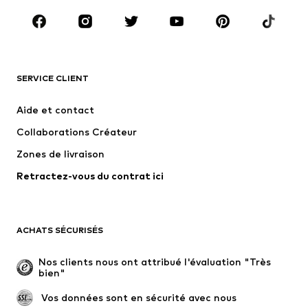
Chaussures
Sport
Accessoires
Premium
VÊTEMENTS
SERVICE CLIENT
Nouveautés
Tendance
Robes
Jeans
Aide et contact
T-shirts et tops
Pantalons
Collaborations Créateur
Vestes
Pulls et mailles
Zones de livraison
Lingerie
Blouses et tuniques
Retractez-vous du contrat ici
Manteaux
Jupes
Maillots de bain
Sweats
Blazers
Combinaisons et salopettes
ACHATS SÉCURISÉS
Grandes tailles
Maternité
Occasions spéciales
Exclusif
Nos clients nous ont attribué l'évaluation "Très 
bien"
Remise à neuf
 Vos données sont en sécurité avec nous