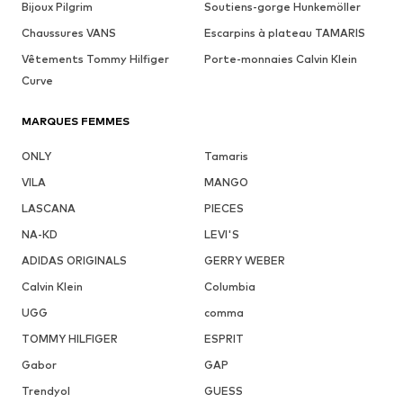
Bijoux Pilgrim
Soutiens-gorge Hunkemöller
Chaussures VANS
Escarpins à plateau TAMARIS
Vêtements Tommy Hilfiger
Porte-monnaies Calvin Klein
Curve
MARQUES FEMMES
ONLY
Tamaris
VILA
MANGO
LASCANA
PIECES
NA-KD
LEVI'S
ADIDAS ORIGINALS
GERRY WEBER
Calvin Klein
Columbia
UGG
comma
TOMMY HILFIGER
ESPRIT
Gabor
GAP
Trendyol
GUESS