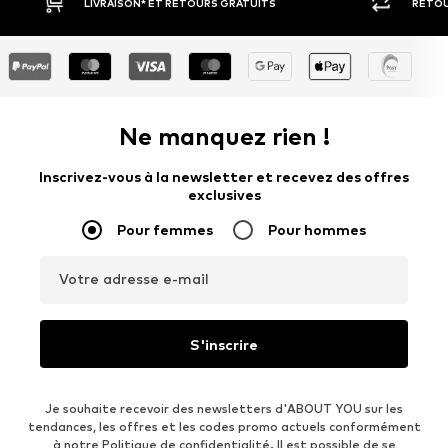
ET RETOURS GRATUITS
RETOUR SOUS 30 JOURS
Ne manquez rien !
Inscrivez-vous à la newsletter et recevez des offres
exclusives
Pour femmes
Pour hommes
Votre adresse e-mail
S'inscrire
Je souhaite recevoir des newsletters d'ABOUT YOU sur les
tendances, les offres et les codes promo actuels conformément
à notre
Politique de confidentialité
. Il est possible de se