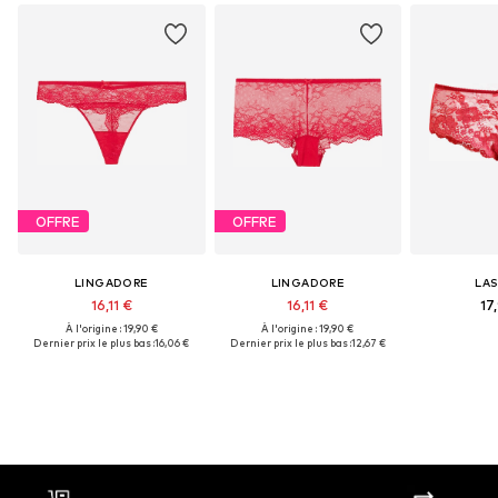
OFFRE
OFFRE
LINGADORE
LINGADORE
LA
16,11 €
16,11 €
17
À l'origine : 19,90 €
À l'origine : 19,90 €
Dernier prix le plus bas :
16,06 €
Dernier prix le plus bas :
12,67 €