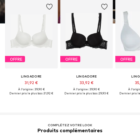
OFFRE
OFFRE
OFFRE
LINGADORE
LINGADORE
LIN
31,92 €
33,92 €
35
À l'origine : 39,90 €
À l'origine : 39,90 €
À l'origi
Dernier prix le plus bas :
31,92 €
Dernier prix le plus bas :
29,93 €
Dernier prix le
COMPLÉTEZ VOTRE LOOK
Produits complémentaires