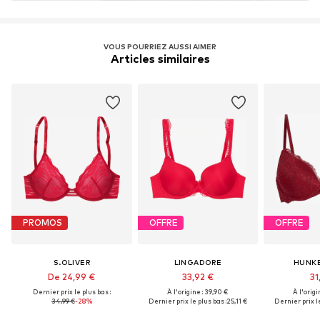
VOUS POURRIEZ AUSSI AIMER
Articles similaires
PROMOS
OFFRE
OFFRE
S.OLIVER
LINGADORE
HUNK
De 24,99 €
33,92 €
31
Dernier prix le plus bas :
À l'origine : 39,90 €
À l'origi
34,99 €
-28%
Dernier prix le plus bas :
25,11 €
Dernier prix le