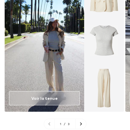
Voir la tenue
1
/
3