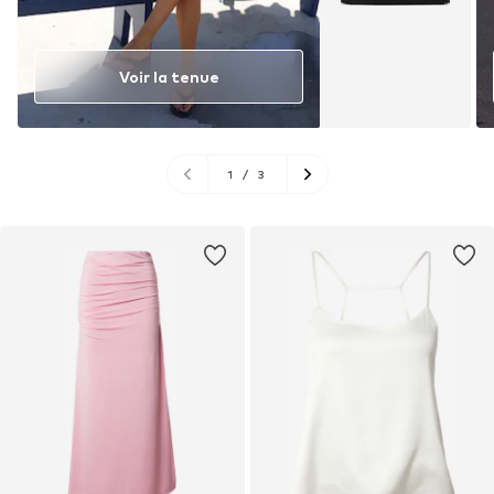
Voir la tenue
1
/
3