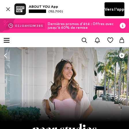
ABOUT YOU App
Vers l'app
(152.700)
Dernières promos d'été : Offres avec
02
J
06
H
52
M
36
S
jusqu'à 60% de remise
Suivre