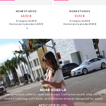
NOAR STUDIOS
NOAR STUDIOS
43,92 €
51,92 €
À l'origine : 54,90 €
À l'origine : 64,90 €
Dernier prix le plus bas :
43,92 €
Dernier prix le plus bas :
51,92 €
NOAR GOES LA
The collection reflects that same easy California mood: crisp shirts,
relaxed tailoring, soft knits, and feminine dresses designed for warm
days and long evenings. Light fabrics, fresh summer colors, and
AFFICHER PLUS