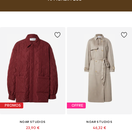
campaign shoot, Luisa is committed to actively involving her audience
in the brand and creating genuine, tangible touchpoints. Her passion
for spirituality and manifestation is woven into the brand, reflected in
the name noar – “nothing occurs at random.” This name embodies the
blend of meticulous planning and the belief that everything will fall
into place as it should – how beautiful is that!
PROMOS
OFFRE
NOAR STUDIOS
NOAR STUDIOS
23,90 €
46,32 €