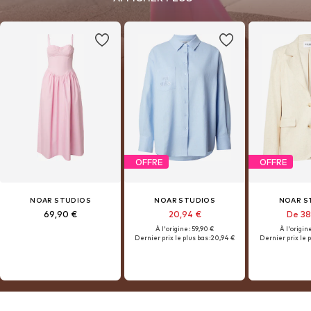
versatile silhouettes make every piece easy to style — from casual
daytime looks to effortless evening outfits.
OFFRE
OFFRE
NOAR STUDIOS
NOAR STUDIOS
NOAR S
69,90 €
20,94 €
De 38
À l'origine : 59,90 €
À l'origine
Dernier prix le plus bas :
20,94 €
Dernier prix le p