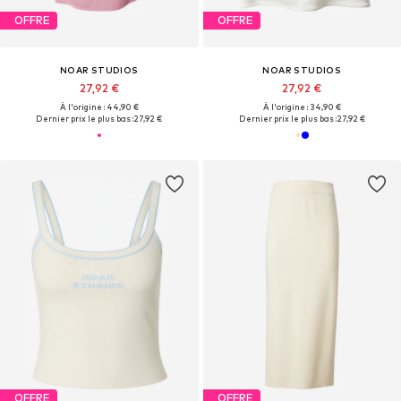
OFFRE
OFFRE
NOAR STUDIOS
NOAR STUDIOS
27,92 €
27,92 €
À l'origine : 44,90 €
À l'origine : 34,90 €
Dernier prix le plus bas :
27,92 €
Dernier prix le plus bas :
27,92 €
OFFRE
OFFRE