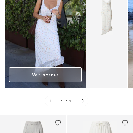
Voir la tenue
1
/
3