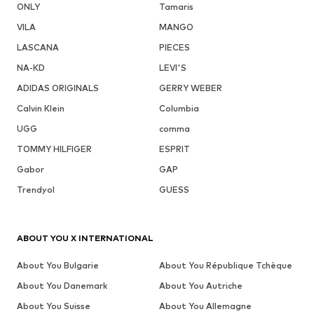
ONLY
Tamaris
VILA
MANGO
LASCANA
PIECES
NA-KD
LEVI'S
ADIDAS ORIGINALS
GERRY WEBER
Calvin Klein
Columbia
UGG
comma
TOMMY HILFIGER
ESPRIT
Gabor
GAP
Trendyol
GUESS
ABOUT YOU X INTERNATIONAL
About You Bulgarie
About You République Tchèque
About You Danemark
About You Autriche
About You Suisse
About You Allemagne