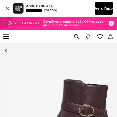
ABOUT YOU App
Vers l'app
(152.700)
Dernières promos d'été : Offres avec
01
J
17
H
51
M
39
S
jusqu'à 60% de remise