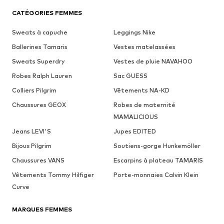
CATÉGORIES FEMMES
Sweats à capuche
Leggings Nike
Ballerines Tamaris
Vestes matelassées
Sweats Superdry
Vestes de pluie NAVAHOO
Robes Ralph Lauren
Sac GUESS
Colliers Pilgrim
Vêtements NA-KD
Chaussures GEOX
Robes de maternité
MAMALICIOUS
Jeans LEVI'S
Jupes EDITED
Bijoux Pilgrim
Soutiens-gorge Hunkemöller
Chaussures VANS
Escarpins à plateau TAMARIS
Vêtements Tommy Hilfiger
Porte-monnaies Calvin Klein
Curve
MARQUES FEMMES