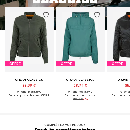
OFFRE
OFFRE
OFFRE
URBAN CLASSICS
URBAN CLASSICS
URBAN 
35,99 €
28,79 €
35
À l'origine : 59,99 €
À l'origine : 35,99 €
À l'origi
Dernier prix le plus bas :
35,99 €
Dernier prix le plus bas :
Dernier prix le
30,59 €
-5%
COMPLÉTEZ VOTRE LOOK
Produits complémentaires