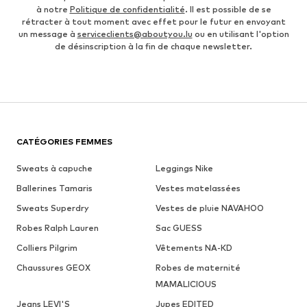
à notre
Politique de confidentialité
. Il est possible de se
rétracter à tout moment avec effet pour le futur en envoyant
un message à
serviceclients@aboutyou.lu
ou en utilisant l'option
de désinscription à la fin de chaque newsletter.
CATÉGORIES FEMMES
Sweats à capuche
Leggings Nike
Ballerines Tamaris
Vestes matelassées
Sweats Superdry
Vestes de pluie NAVAHOO
Robes Ralph Lauren
Sac GUESS
Colliers Pilgrim
Vêtements NA-KD
Chaussures GEOX
Robes de maternité
MAMALICIOUS
Jeans LEVI'S
Jupes EDITED