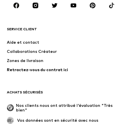
Accessoires
Premium
VÊTEMENTS
SERVICE CLIENT
Nouveautés
Tendance
Robes
Jeans
Aide et contact
T-shirts et tops
Pantalons
Collaborations Créateur
Vestes
Pulls et mailles
Zones de livraison
Lingerie
Blouses et tuniques
Retractez-vous du contrat ici
Manteaux
Jupes
Maillots de bain
Sweats
Blazers
Combinaisons et salopettes
ACHATS SÉCURISÉS
Grandes tailles
Maternité
Occasions spéciales
Exclusif
Nos clients nous ont attribué l'évaluation "Très 
bien"
Remise à neuf
 Vos données sont en sécurité avec nous
CHAUSSURES