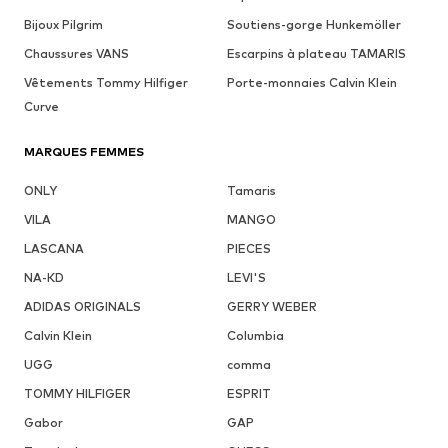
Bijoux Pilgrim
Soutiens-gorge Hunkemöller
Chaussures VANS
Escarpins à plateau TAMARIS
Vêtements Tommy Hilfiger
Porte-monnaies Calvin Klein
Curve
MARQUES FEMMES
ONLY
Tamaris
VILA
MANGO
LASCANA
PIECES
NA-KD
LEVI'S
ADIDAS ORIGINALS
GERRY WEBER
Calvin Klein
Columbia
UGG
comma
TOMMY HILFIGER
ESPRIT
Gabor
GAP