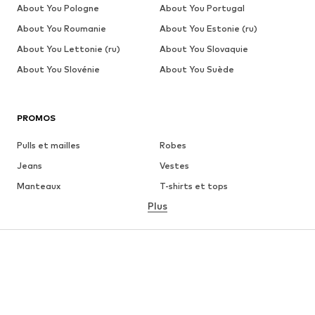
About You Pologne
About You Portugal
About You Roumanie
About You Estonie (ru)
About You Lettonie (ru)
About You Slovaquie
About You Slovénie
About You Suède
PROMOS
Pulls et mailles
Robes
Jeans
Vestes
Manteaux
T-shirts et tops
Plus
Pantalons
Lingerie
Jupes
Blouses et tuniques
Sweats
Blazers
Maillots de bain
Combinaisons et salopettes
Grandes tailles
Maternité
Chaussures
Sport