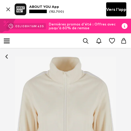
ABOUT YOU App
Vers l'app
(152.700)
Dernières promos d'été : Offres avec
03
J
08
H
16
M
43
S
jusqu'à 60% de remise