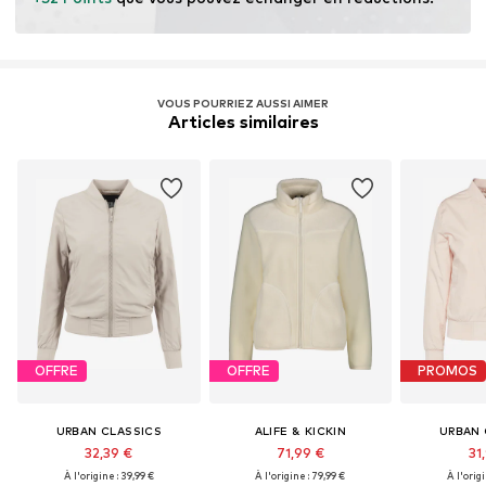
VOUS POURRIEZ AUSSI AIMER
Articles similaires
OFFRE
OFFRE
PROMOS
URBAN CLASSICS
ALIFE & KICKIN
URBAN 
32,39 €
71,99 €
31
À l'origine : 39,99 €
À l'origine : 79,99 €
À l'origi