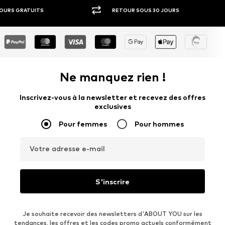
RETOUR SOUS 30 JOURS
LARGE SÉ
Ne manquez rien !
Inscrivez-vous à la newsletter et recevez des offres
exclusives
Pour femmes
Pour hommes
Votre adresse e-mail
S'inscrire
Je souhaite recevoir des newsletters d'ABOUT YOU sur les
tendances, les offres et les codes promo actuels conformément