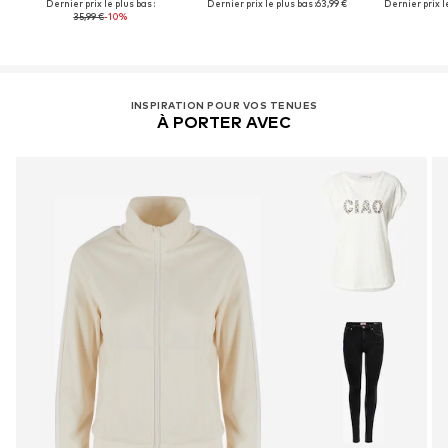
Dernier prix le plus bas :
Dernier prix le plus bas :
63,99 €
Dernier prix le
35,99 €
-10%
INSPIRATION POUR VOS TENUES
À PORTER AVEC