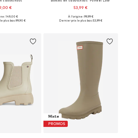
en caoutchouc
Bottes en caoutchouc 'Fulfeel Low'
9,00 €
53,99 €
ine : 149,00 €
À l'origine : 99,99 €
 plusieurs tailles
Tailles disponibles: 36, 37, 38, 40
le plus bas :
99,90 €
Dernier prix le plus bas :
53,99 €
r au panier
Ajouter au panier
Mixte
PROMOS