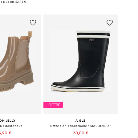
e plus bas :
52,43 €
r au panier
Ajouter au panier
OFFRE
ON JELLY
AIGLE
en caoutchouc
Bottes en caoutchouc ' MALOINE 2 '
4,90 €
63,00 €