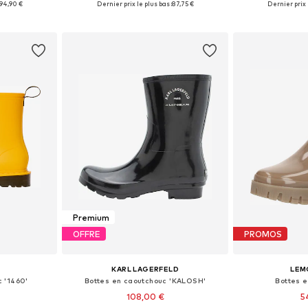
94,90 €
Dernier prix le plus bas :
87,75 €
Dernier prix l
nier
Ajouter au panier
Ajoute
Premium
OFFRE
PROMOS
S
KARL LAGERFELD
LEM
 '1460'
Bottes en caoutchouc 'KALOSH'
Bottes 
108,00 €
5