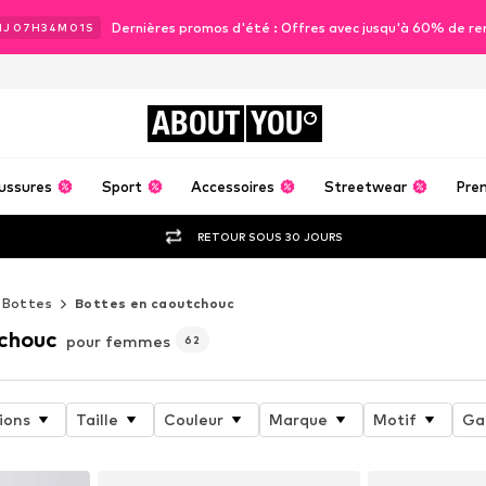
Dernières promos d'été : Offres avec jusqu'à 60% de re
1
J
07
H
34
M
00
S
ABOUT
YOU
ussures
Sport
Accessoires
Streetwear
Pre
RETOUR SOUS 30 JOURS
Bottes
Bottes en caoutchouc
chouc
pour femmes
62
ions
Taille
Couleur
Marque
Motif
Ga