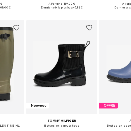
 €
À l'origine : 159,00 €
À l'ori
38, 39, 41, 42
Tailles disponibles: 35, 37, 38, 39, 40, 41
Tailles disponible
109,00 €
Dernier prix le plus bas :
47,92 €
Dernier prix 
nier
Ajouter au panier
Ajoute
Nouveau
OFFRE
TOMMY HILFIGER
GLENTINE NL '
Bottes en caoutchouc
Bottes en caou