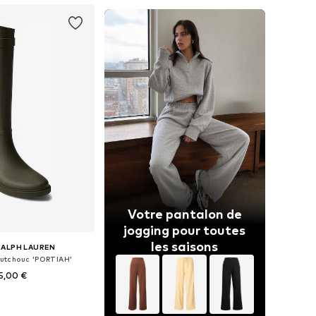
Votre pantalon de
jogging pour toutes
les saisons
RALPH LAUREN
outchouc 'PORTIAH'
5,00 €
 plusieurs tailles