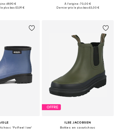
gine : 69,90 €
À l'origine : 70,00 €
s: 36, 37, 38, 39, 40, 41
Tailles disponibles: 35, 37, 39, 40
le plus bas :
53,91 €
Dernier prix le plus bas :
63,00 €
r au panier
Ajouter au panier
OFFRE
AIGLE
ILSE JACOBSEN
tchouc 'Fulfeel low'
Bottes en caoutchouc