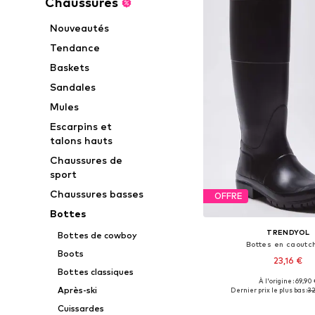
Chaussures
Nouveautés
Tendance
Baskets
Sandales
Mules
Escarpins et
talons hauts
Chaussures de
sport
Chaussures basses
OFFRE
Bottes
TRENDYOL
Bottes de cowboy
Bottes en caoutc
Boots
23,16 €
Bottes classiques
À l'origine : 69,90 
Tailles disponibles: 36, 
Après-ski
Dernier prix le plus bas :
32
Ajouter au pa
Cuissardes