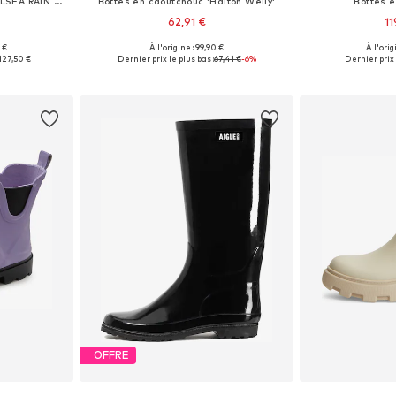
Bottes en caoutchouc 'CHELSEA RAIN UNISEX'
Bottes en caoutchouc 'Halton Welly'
Bottes 
62,91 €
11
 €
À l'origine : 99,90 €
À l'orig
41, 42, 43, 44
Tailles disponibles: 39-40, 40-41
Disponible en
127,50 €
Dernier prix le plus bas :
67,41 €
-6%
Dernier prix 
nier
Ajouter au panier
Ajoute
OFFRE