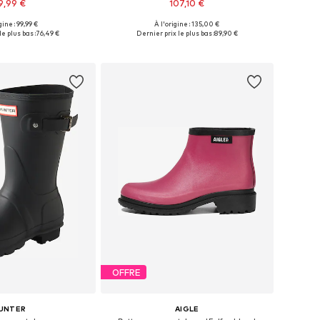
9,99 €
107,10 €
gine : 99,99 €
À l'origine : 135,00 €
les: 36, 38, 39, 40, 41
Tailles disponibles: 36, 37, 38, 39, 40, 41
le plus bas :
76,49 €
Dernier prix le plus bas :
89,90 €
r au panier
Ajouter au panier
OFFRE
UNTER
AIGLE