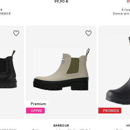
99,90 €
8
 €
À l'ori
, 39, 40, 41
Tailles disponibles: 36, 37, 38, 39, 40, 41
Tailles disponib
108,80 €
Dernier prix 
nier
Ajouter au panier
Ajoute
Premium
OFFRE
PROMOS
BARBOUR
H