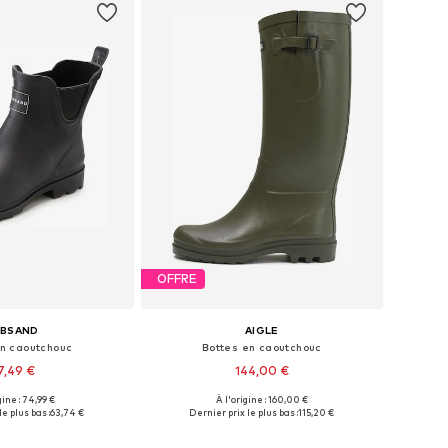
OFFRE
LBSAND
AIGLE
en caoutchouc
Bottes en caoutchouc
7,49 €
144,00 €
gine : 74,99 €
À l'origine : 160,00 €
 plusieurs tailles
Tailles disponibles: 38, 39, 40, 41, 42
e plus bas :
63,74 €
Dernier prix le plus bas :
115,20 €
r au panier
Ajouter au panier