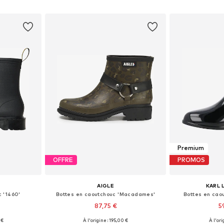
nier
Ajouter au panier
Ajoute
Premium
OFFRE
PROMOS
S
AIGLE
KARL 
 '1460'
Bottes en caoutchouc 'Macadames'
Bottes en cao
87,75 €
5
 €
À l'origine : 195,00 €
À l'ori
38, 39, 41, 42
Tailles disponibles: 36, 37, 38, 39, 40
Tailles disponib