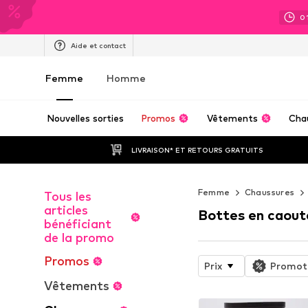
0
Aide et contact
Femme
Homme
Nouvelles sorties
Promos
Vêtements
Cha
LIVRAISON* ET RETOURS GRATUITS
Femme
Chaussures
Tous les
articles
Bottes en caout
bénéficiant
de la promo
Promos
Prix
Promot
Vêtements