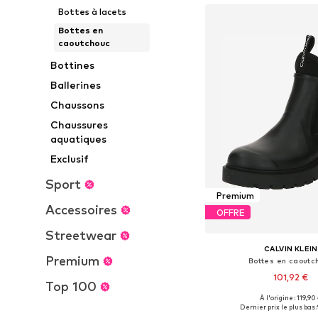
Bottes à lacets
Bottes en
caoutchouc
Bottines
Ballerines
Chaussons
Chaussures
aquatiques
Exclusif
Sport
Premium
Accessoires
OFFRE
Streetwear
CALVIN KLEIN
Premium
Bottes en caoutc
101,92 €
Top 100
À l'origine : 119,90
Tailles disponibles: 38, 39
Dernier prix le plus bas :