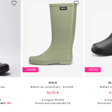
OFFRE
OFFRE
AIGLE
E
houc
Bottes en caoutchouc ' ELIOSA '
Bottes 
56,70 €
6
€
À l'origine : 90,00 €
À l'ori
37, 38, 39
Tailles disponibles: 36, 37, 38, 39, 40
Disponible en
,95 €
-29%
Dernier prix le plus bas :
56,70 €
Dernier prix l
nier
Ajouter au panier
Ajoute