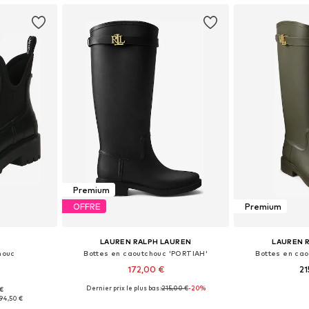
Premium
OFFRE
Premium
LAUREN RALPH LAUREN
LAUREN 
houc
Bottes en caoutchouc 'PORTIAH'
Bottes en ca
172,00 €
21
Dernier prix le plus bas :
215,00 €
-20%
 €
, 40, 41, 42
Disponible en plusieurs tailles
Disponible en
94,50 €