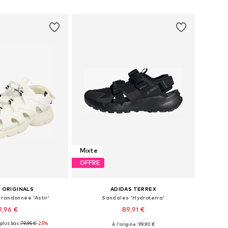
r au panier
Ajouter au panier
Mixte
OFFRE
 ORIGINALS
ADIDAS TERREX
randonnée 'Astir'
Sandales 'Hydroterra'
9,96 €
89,91 €
plus bas :
79,95 €
-25%
À l'origine : 99,90 €
ponibles: 39-39,5
Tailles disponibles: 36,5-37, 38