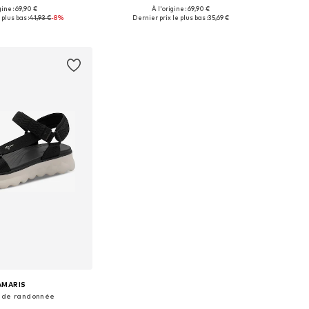
gine : 69,90 €
À l'origine : 69,90 €
isponibles: 42
Tailles disponibles: 40, 41
 plus bas :
41,93 €
-8%
Dernier prix le plus bas :
35,69 €
r au panier
Ajouter au panier
AMARIS
 de randonnée