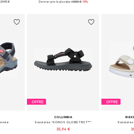
:
29,95 €
Dernier prix le plus bas :
49,90 €
-15%
nier
Ajouter au panier
Ajoute
OFFRE
OFFRE
COLUMBIA
RIEK
onnée
Sandales 'KONOS GLOBETROT™'
Sandales
35,94 €
3