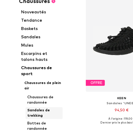
Chaussures
Nouveautés
Tendance
Baskets
Sandales
Mules
Escarpins et
talons hauts
Chaussures de
sport
Chaussures de plein
OFFRE
air
Chaussures de
KEEN
randonnée
Sandales 'UNE
94,50 €
Sandales de
trekking
À l'origine : 119,00
Disponible en plusieurs
Dernier prix le plus bas :
Bottes de
Ajouter au pa
randonnée