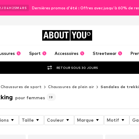
Dernières promos d'été : Offres avec jusqu'à 60% de re
2
J
04
H
25
M
46
S
ABOUT
YOU
ussures
Sport
Accessoires
Streetwear
Pre
RETOUR SOUS 30 JOURS
Chaussures de sport
Chaussures de plein air
Sandales de trekk
kking
pour femmes
19
ions
Taille
Couleur
Marque
Motif
Ga