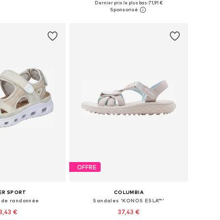
Dernier prix le plus bas :
71,91 €
r au panier
Ajouter au panier
OFFRE
ER SPORT
COLUMBIA
 de randonnée
Sandales 'KONOS ESLA™'
8,43 €
37,43 €