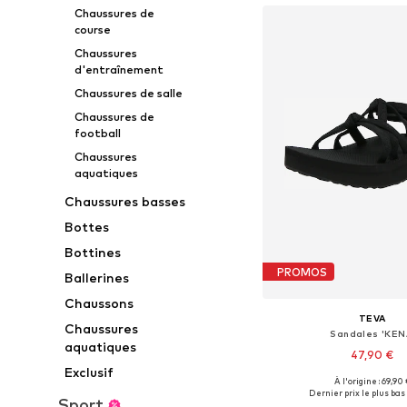
Chaussures de
course
Chaussures
d'entraînement
Chaussures de salle
Chaussures de
football
Chaussures
aquatiques
Chaussures basses
Bottes
Bottines
PROMOS
Ballerines
Chaussons
TEVA
Chaussures
Sandales 'KEN
aquatiques
47,90 €
Exclusif
À l'origine : 69,90 
Tailles disponibles
Dernier prix le plus bas 
Sport