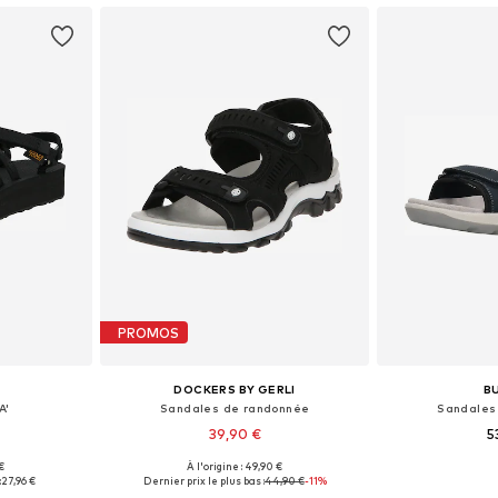
PROMOS
DOCKERS BY GERLI
B
A'
Sandales de randonnée
Sandales
39,90 €
5
€
À l'origine : 49,90 €
: 37
Tailles disponibles: 37
Tailles dis
:
27,96 €
Dernier prix le plus bas :
44,90 €
-11%