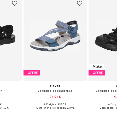
Mixte
OFFRE
OFFRE
RIEKER
EK'
Sandales de randonnée
Sandales de r
44,91 €
9
 €
À l'origine : 49,90 €
À l'orig
 tailles
Tailles disponibles: 37, 39, 40
Disponible en
94,50 €
Dernier prix le plus bas :
34,90 €
Dernier prix le
nier
Ajouter au panier
Ajoute