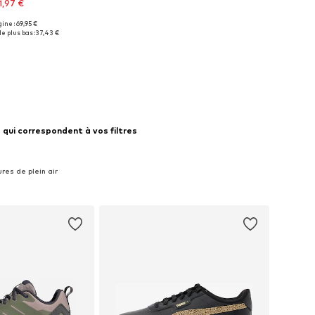
1,97 €
gine : 69,95 €
isponibles: 37
e plus bas :
37,43 €
r au panier
 qui correspondent à vos filtres
res de plein air