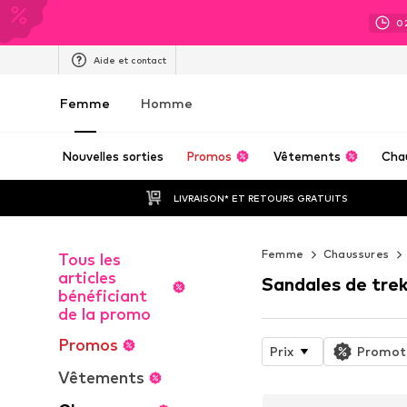
0
Aide et contact
Femme
Homme
Nouvelles sorties
Promos
Vêtements
Cha
LIVRAISON* ET RETOURS GRATUITS
Femme
Chaussures
Tous les
articles
Sandales de tre
bénéficiant
de la promo
Promos
Prix
Promot
Vêtements