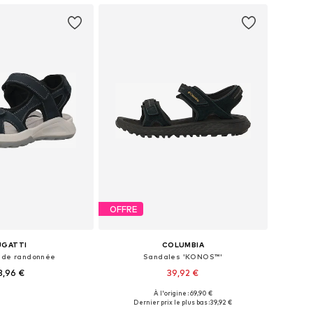
OFFRE
UGATTI
COLUMBIA
 de randonnée
Sandales 'KONOS™'
3,96 €
39,92 €
À l'origine : 69,90 €
ponibles: 38, 39
Tailles disponibles: 37, 38, 39
Dernier prix le plus bas :
39,92 €