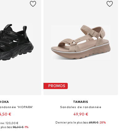
PROMOS
HOKA
TAMARIS
andonnée 'HOPARA'
Sandales de randonnée
4,50 €
49,90 €
Dernier prix le plus bas :
69,95 €
-28%
ine : 120,00 €
 plusieurs tailles
Tailles disponibles: 41
 plus bas :
96,00 €
-1%
r au panier
Ajouter au panier