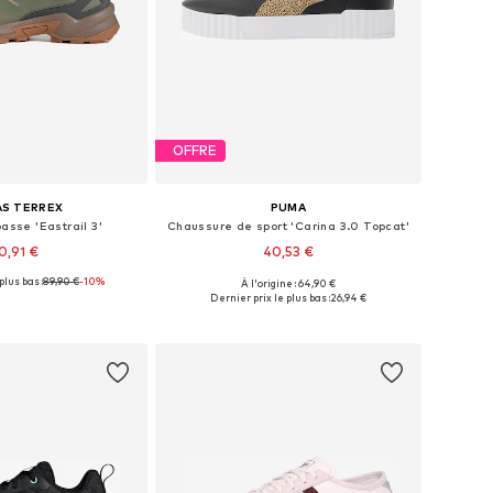
OFFRE
AS TERREX
PUMA
asse 'Eastrail 3'
Chaussure de sport 'Carina 3.0 Topcat'
0,91 €
40,53 €
plus bas :
89,90 €
-10%
À l'origine : 64,90 €
 plusieurs tailles
Disponible en plusieurs tailles
Dernier prix le plus bas :
26,94 €
r au panier
Ajouter au panier