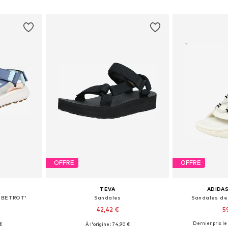
nier
Ajouter au panier
Ajoute
OFFRE
OFFRE
TEVA
ADIDAS
OBETROT'
Sandales
Sandales de 
42,42 €
5
Dernier prix le 
€
À l'origine : 74,90 €
: 37
Tailles disponibles: 37
Tailles dis