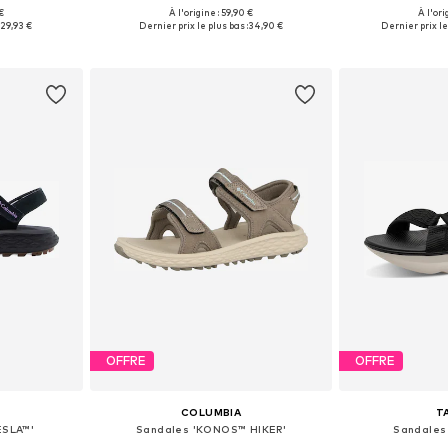
€
À l'origine : 59,90 €
À l'ori
 40, 42
Tailles disponibles: 38
Tailles d
:
29,93 €
Dernier prix le plus bas :
34,90 €
Dernier prix le
nier
Ajouter au panier
Ajoute
OFFRE
OFFRE
COLUMBIA
T
ESLA™'
Sandales 'KONOS™ HIKER'
Sandales