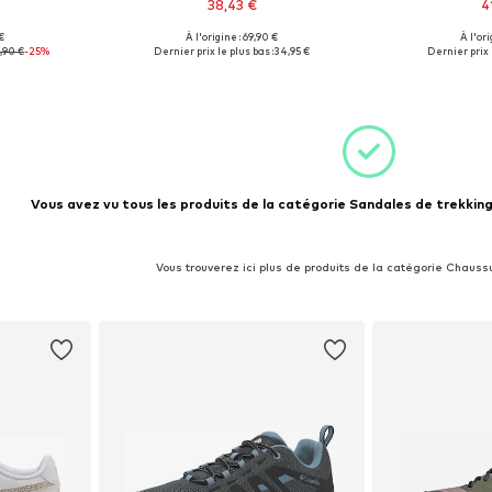
38,43 €
4
€
À l'origine : 69,90 €
À l'ori
38, 41
Tailles disponibles: 37, 40, 41
Tailles d
,90 €
-25%
Dernier prix le plus bas :
34,95 €
Dernier prix l
nier
Ajouter au panier
Ajoute
Vous avez vu tous les produits de la catégorie Sandales de trekking
Vous trouverez ici plus de produits de la catégorie Chaussu