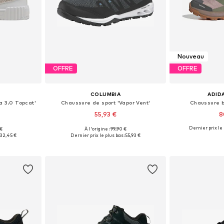
Nouveau
OFFRE
OFFRE
COLUMBIA
ADID
a 3.0 Topcat'
Chaussure de sport 'Vapor Vent'
Chaussure b
55,93 €
8
Dernier prix le 
 €
À l'origine : 99,90 €
 tailles
Tailles disponibles: 37,5 Tailles européennes, 38 Tailles européennes, 38,5 Tailles européennes, 39 Tailles européennes, 39,5, 41 Tailles européennes
Disponible en
32,45 €
Dernier prix le plus bas :
55,93 €
nier
Ajouter au panier
Ajoute