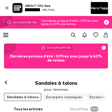
ABOUT YOU App
Vers l'app
(152.700)
Dernières promos d'été : Offres avec
02
J
06
H
43
M
11
S
jusqu'à 60% de remise
02
J
06
H
43
M
11
S
Dernières promos d'été : Offres avec jusqu'à 60%
de remise
Sandales à talons
pour femmes
Sandales à talons
Escarpins classiques
Escarpins à 
Tous les articles
Vos offres
156