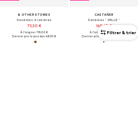
& OTHER STORIES
CASTAÑER
Sandales à lanières
Sandales ' VALLE '
73,50 €
160,65 €
Filtrer & trier
À l'origine : 119,00 €
À l'origine : 255,00 €
Dernier prix le plus bas :
48,93 €
Dernier prix le plus bas :
160,65 €
PROMOS
OFFRE