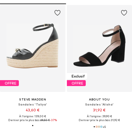
Exclusif
OFFRE
OFFRE
STEVE MADDEN
ABOUT YOU
Sandales 'Taliya'
Sandales 'Alisha'
43,60 €
31,92 €
À l'origine : 139,00 €
À l'origine : 39,90 €
Dernier prix le plus bas :
69,50 €
-37%
Dernier prix le plus bas :
31,92 €
+
5