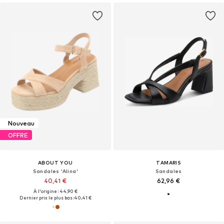
Nouveau
OFFRE
ABOUT YOU
TAMARIS
Sandales 'Alina'
Sandales
40,41 €
62,96 €
À l'origine : 44,90 €
Dernier prix le plus bas :
40,41 €