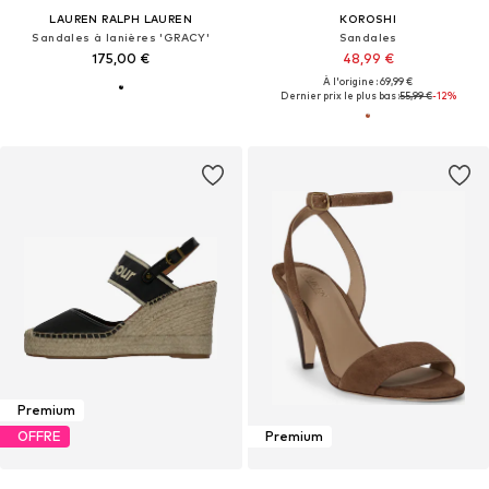
LAUREN RALPH LAUREN
KOROSHI
Sandales à lanières 'GRACY'
Sandales
175,00 €
48,99 €
À l'origine : 69,99 €
Dernier prix le plus bas :
55,99 €
-12%
Premium
OFFRE
Premium