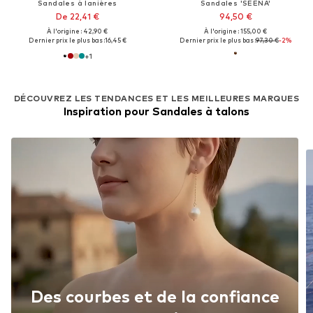
Sandales à lanières
Sandales 'SEENA'
De 22,41 €
94,50 €
À l'origine : 42,90 €
À l'origine : 155,00 €
Dernier prix le plus bas :
16,45 €
Dernier prix le plus bas :
97,30 €
-2%
+
1
DÉCOUVREZ LES TENDANCES ET LES MEILLEURES MARQUES
Inspiration pour Sandales à talons
Des courbes et de la confiance