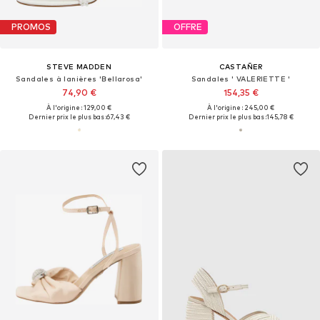
PROMOS
OFFRE
STEVE MADDEN
CASTAÑER
Sandales à lanières 'Bellarosa'
Sandales ' VALERIETTE '
74,90 €
154,35 €
À l'origine : 129,00 €
À l'origine : 245,00 €
Dernier prix le plus bas :
67,43 €
Dernier prix le plus bas :
145,78 €