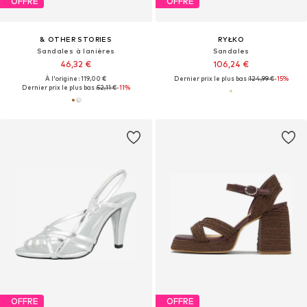
OFFRE
OFFRE
& OTHER STORIES
RYŁKO
Sandales à lanières
Sandales
46,32 €
106,24 €
À l'origine : 119,00 €
Dernier prix le plus bas :
124,99 €
-15%
Dernier prix le plus bas :
52,11 €
-11%
OFFRE
OFFRE