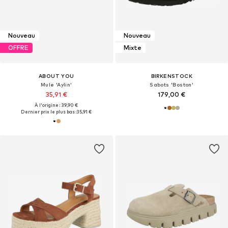
Nouveau
Nouveau
OFFRE
Mixte
ABOUT YOU
BIRKENSTOCK
Mule 'Aylin'
Sabots 'Boston'
35,91 €
179,00 €
À l'origine : 39,90 €
Dernier prix le plus bas :
35,91 €