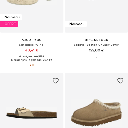
Nouveau
OFFRE
Nouveau
ABOUT YOU
BIRKENSTOCK
Sandales 'Alina'
Sabots 'Boston Chunky Leve'
40,41 €
155,00 €
À l'origine : 44,90 €
Dernier prix le plus bas :
40,41 €