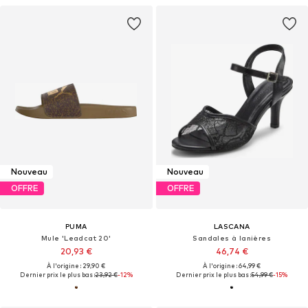
Nouveau
Nouveau
OFFRE
OFFRE
PUMA
LASCANA
Mule 'Leadcat 20'
Sandales à lanières
20,93 €
46,74 €
À l'origine : 29,90 €
À l'origine : 64,99 €
Dernier prix le plus bas :
23,92 €
-12%
Dernier prix le plus bas :
54,99 €
-15%