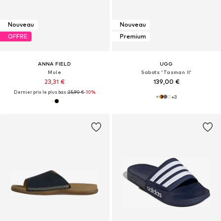
Nouveau
Nouveau
OFFRE
Premium
ANNA FIELD
UGG
Mule
Sabots 'Tasman II'
23,31 €
139,00 €
Dernier prix le plus bas :
25,90 €
-10%
+
3