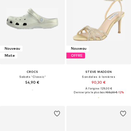
Nouveau
Nouveau
Mixte
OFFRE
CROCS
STEVE MADDEN
Sabots 'Classic'
Sandales à lanières
54,90 €
90,30 €
À l'origine : 129,00 €
Dernier prix le plus bas :
103,20 €
-12%