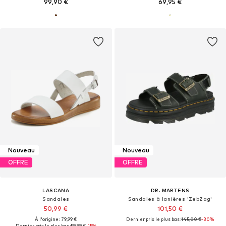
99,90 €
69,95 €
Nouveau
Nouveau
OFFRE
OFFRE
LASCANA
DR. MARTENS
Sandales
Sandales à lanières 'ZebZag'
50,99 €
101,50 €
À l'origine : 79,99 €
Dernier prix le plus bas :
145,00 €
-30%
Dernier prix le plus bas :
59,99 €
-15%