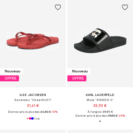
Nouveau
Nouveau
OFFRE
OFFRE
ILSE JACOBSEN
KARL LAGERFELD
Sandales 'Cheerful01'
Mule 'KONDO II'
31,41 €
55,93 €
Dernier prix le plus bas :
34,90 €
-10%
À l'origine : 89,90 €
Dernier prix le plus bas :
79,90 €
-30%
+
6