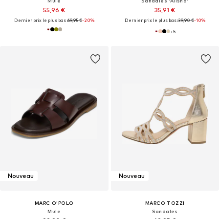
Mule
Sandales 'Alisha'
55,96 €
35,91 €
Dernier prix le plus bas :
69,95 €
-20%
Dernier prix le plus bas :
39,90 €
-10%
+
5
Nouveau
Nouveau
MARC O'POLO
MARCO TOZZI
Mule
Sandales