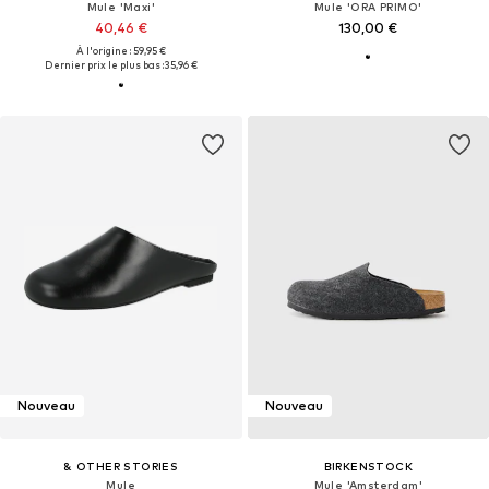
Mule 'Maxi'
Mule 'ORA PRIMO'
40,46 €
130,00 €
À l'origine : 59,95 €
Dernier prix le plus bas :
35,96 €
Nouveau
Nouveau
& OTHER STORIES
BIRKENSTOCK
Mule
Mule 'Amsterdam'