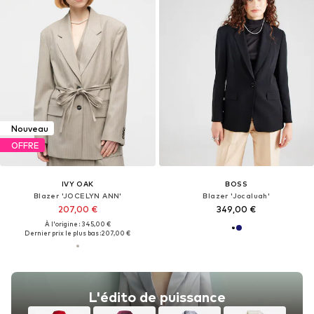
Nouveau
OFFRE
IVY OAK
BOSS
Blazer 'JOCELYN ANN'
Blazer 'Jocaluah'
207,00 €
349,00 €
À l'origine : 345,00 €
Dernier prix le plus bas :
207,00 €
L'édito de puissance