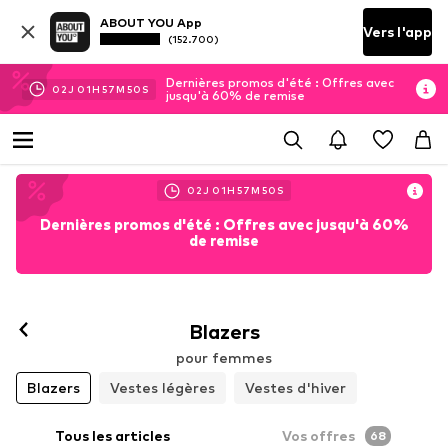
ABOUT YOU App
Vers l'app
(152.700)
Dernières promos d'été : Offres avec
02
J
01
H
57
M
48
S
jusqu'à 60% de remise
02
J
01
H
57
M
48
S
Dernières promos d'été : Offres avec jusqu'à 60%
de remise
Blazers
pour femmes
Blazers
Vestes légères
Vestes d'hiver
Tous les articles
Vos offres
68