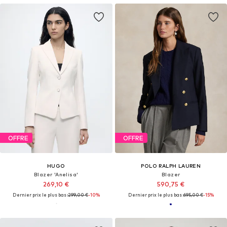
OFFRE
OFFRE
HUGO
POLO RALPH LAUREN
Blazer 'Anelisa'
Blazer
269,10 €
590,75 €
Dernier prix le plus bas :
299,00 €
-10%
Dernier prix le plus bas :
695,00 €
-15%