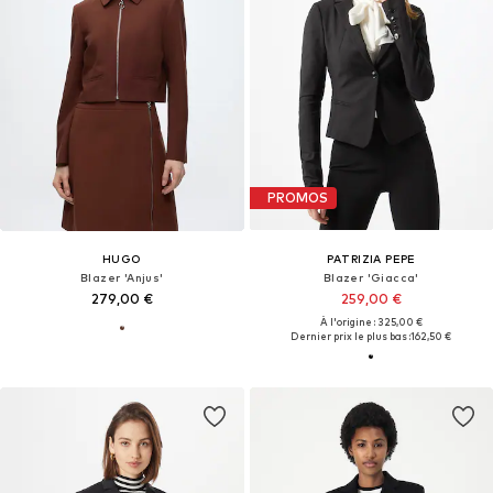
PROMOS
HUGO
PATRIZIA PEPE
Blazer 'Anjus'
Blazer 'Giacca'
279,00 €
259,00 €
À l'origine : 325,00 €
Dernier prix le plus bas :
162,50 €