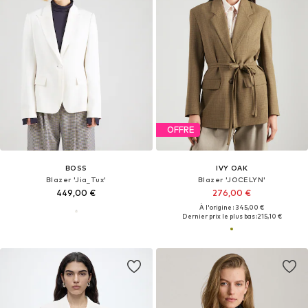
OFFRE
BOSS
IVY OAK
Blazer 'Jia_Tux'
Blazer 'JOCELYN'
449,00 €
276,00 €
À l'origine : 345,00 €
Dernier prix le plus bas :
215,10 €