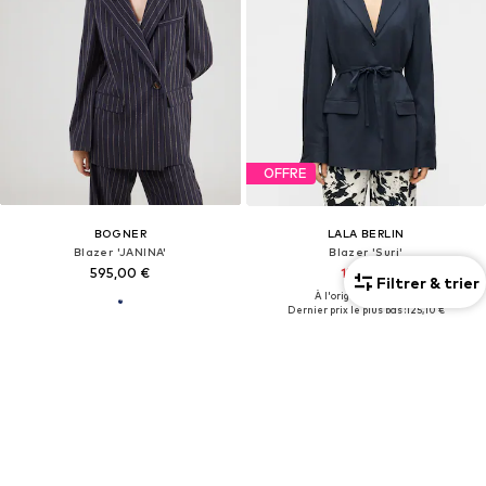
OFFRE
BOGNER
LALA BERLIN
Blazer 'JANINA'
Blazer 'Suri'
595,00 €
125,10 €
Filtrer & trier
À l'origine : 349,00 €
Dernier prix le plus bas :
125,10 €