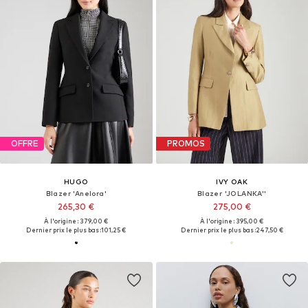
OFFRE
PROMOS
HUGO
IVY OAK
Blazer 'Anelora'
Blazer 'JOLANKA''
265,30 €
275,00 €
À l'origine : 379,00 €
À l'origine : 395,00 €
Dernier prix le plus bas :
101,25 €
Dernier prix le plus bas :
247,50 €