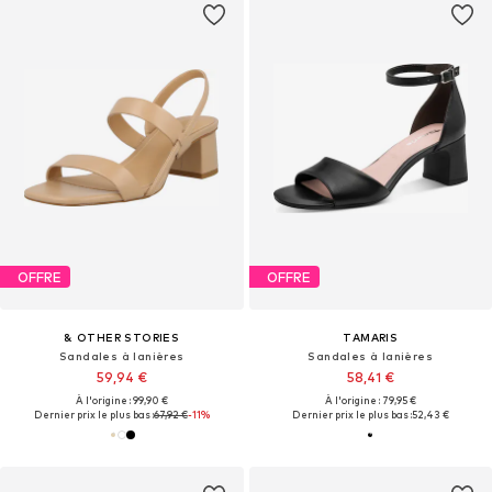
OFFRE
OFFRE
& OTHER STORIES
TAMARIS
Sandales à lanières
Sandales à lanières
59,94 €
58,41 €
À l'origine : 99,90 €
À l'origine : 79,95 €
Dernier prix le plus bas :
67,92 €
-11%
Dernier prix le plus bas :
52,43 €