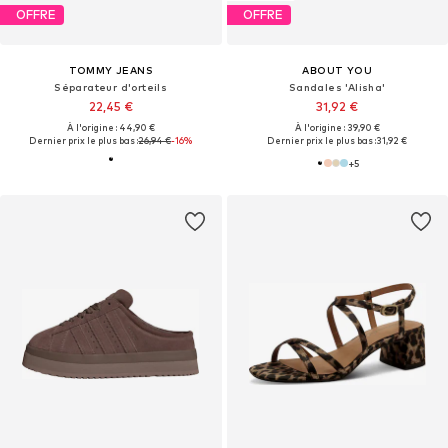
OFFRE
OFFRE
TOMMY JEANS
ABOUT YOU
Séparateur d'orteils
Sandales 'Alisha'
22,45 €
31,92 €
À l'origine : 44,90 €
À l'origine : 39,90 €
Dernier prix le plus bas :
26,94 €
-16%
Dernier prix le plus bas :
31,92 €
+
5