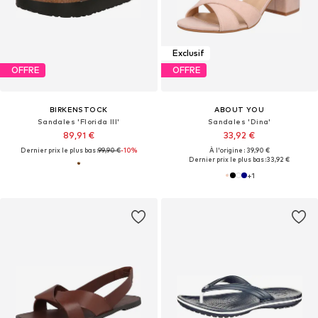
Exclusif
OFFRE
OFFRE
BIRKENSTOCK
ABOUT YOU
Sandales 'Florida III'
Sandales 'Dina'
89,91 €
33,92 €
Dernier prix le plus bas :
99,90 €
-10%
À l'origine : 39,90 €
Dernier prix le plus bas :
33,92 €
+
1