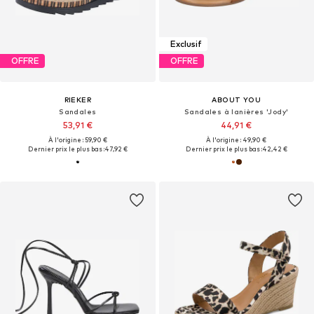
Exclusif
OFFRE
OFFRE
RIEKER
ABOUT YOU
Sandales
Sandales à lanières 'Jody'
53,91 €
44,91 €
À l'origine : 59,90 €
À l'origine : 49,90 €
Dernier prix le plus bas :
47,92 €
Dernier prix le plus bas :
42,42 €