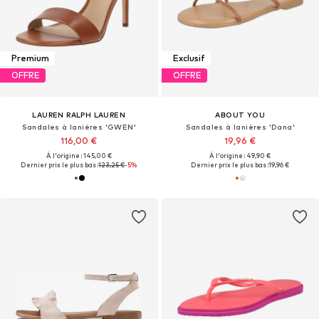
Premium
Exclusif
OFFRE
OFFRE
LAUREN RALPH LAUREN
ABOUT YOU
Sandales à lanières 'GWEN'
Sandales à lanières 'Dana'
116,00 €
19,96 €
À l'origine : 145,00 €
À l'origine : 49,90 €
Dernier prix le plus bas :
123,25 €
-5%
Dernier prix le plus bas :
19,96 €