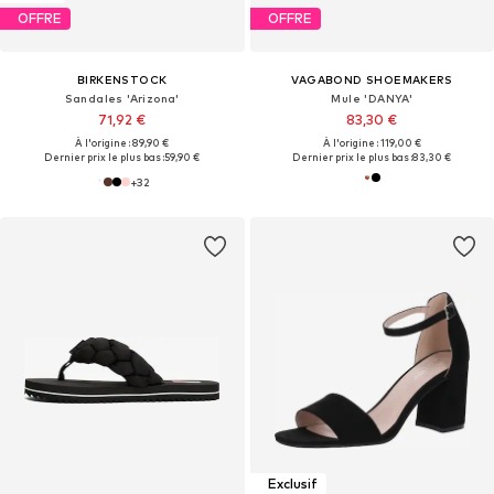
OFFRE
OFFRE
BIRKENSTOCK
VAGABOND SHOEMAKERS
Sandales 'Arizona'
Mule 'DANYA'
71,92 €
83,30 €
À l'origine : 89,90 €
À l'origine : 119,00 €
Dernier prix le plus bas :
59,90 €
Dernier prix le plus bas :
83,30 €
+
32
Exclusif