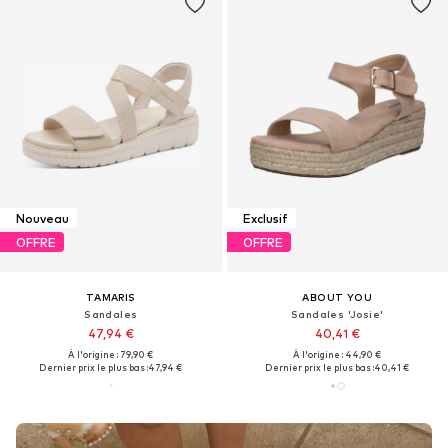
Nouveau
Exclusif
OFFRE
OFFRE
TAMARIS
ABOUT YOU
Sandales
Sandales 'Josie'
47,94 €
40,41 €
À l'origine : 79,90 €
À l'origine : 44,90 €
Dernier prix le plus bas :
47,94 €
Dernier prix le plus bas :
40,41 €