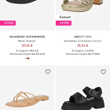
Exclusif
OFFRE
OFFRE
VAGABOND SHOEMAKERS
ABOUT YOU
Mule 'Danya'
Sandales à lanières 'Lucia'
101,15 €
35,92 €
À l'origine : 119,00 €
À l'origine : 44,90 €
Dernier prix le plus bas :
83,30 €
Dernier prix le plus bas :
17,96 €