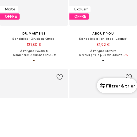
Mixte
Exclusif
OFFRE
OFFRE
DR. MARTENS
ABOUT YOU
Sandales 'Gryphon Quad'
Sandales à lanières 'Leana'
121,50 €
31,92 €
À l'origine : 169,00 €
À l'origine : 39,90 €
Dernier prix le plus bas :
121,50 €
Dernier prix le plus bas :
33,92 €
-5%
Filtrer & trier