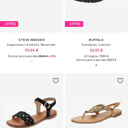
OFFRE
OFFRE
STEVE MADDEN
BUFFALO
Séparateur d'orteils 'Bermuda'
Sandales 'Lennox'
59,94 €
63,92 €
Dernier prix le plus bas :
99,90 €
-40%
À l'origine : 79,90 €
Dernier prix le plus bas :
55,93 €