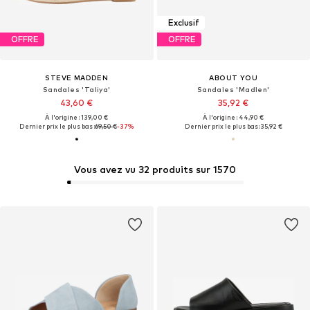
Exclusif
OFFRE
OFFRE
STEVE MADDEN
ABOUT YOU
Sandales 'Taliya'
Sandales 'Madlen'
43,60 €
35,92 €
À l'origine : 139,00 €
À l'origine : 44,90 €
Dernier prix le plus bas :
69,50 €
-37%
Dernier prix le plus bas :
35,92 €
Vous avez vu 32 produits sur 1570