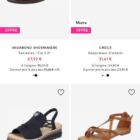
Mixte
OFFRE
OFFRE
VAGABOND SHOEMAKERS
CROCS
Sandales 'Tia 2.0'
Séparateur d'orteils
67,92 €
31,41 €
À l'origine : 95,00 €
À l'origine : 34,90 €
Dernier prix le plus bas :
71,25 €
-4%
Dernier prix le plus bas :
23,90 €