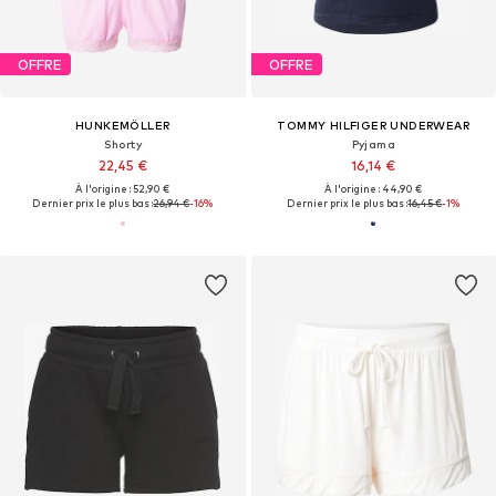
OFFRE
OFFRE
HUNKEMÖLLER
TOMMY HILFIGER UNDERWEAR
Shorty
Pyjama
22,45 €
16,14 €
À l'origine : 52,90 €
À l'origine : 44,90 €
Dernier prix le plus bas :
26,94 €
-16%
Dernier prix le plus bas :
16,45 €
-1%