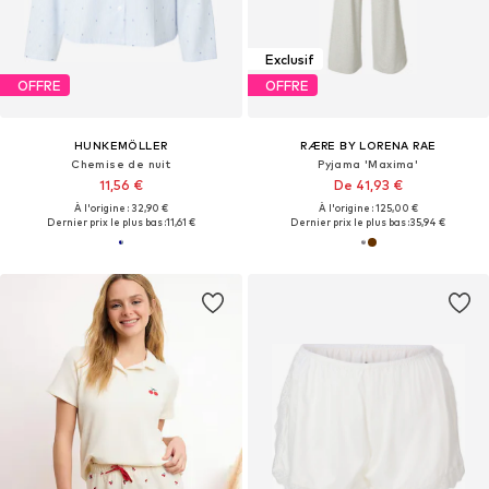
Exclusif
OFFRE
OFFRE
HUNKEMÖLLER
RÆRE BY LORENA RAE
Chemise de nuit
Pyjama 'Maxima'
11,56 €
De 41,93 €
À l'origine : 32,90 €
À l'origine : 125,00 €
Dernier prix le plus bas :
11,61 €
Dernier prix le plus bas :
35,94 €