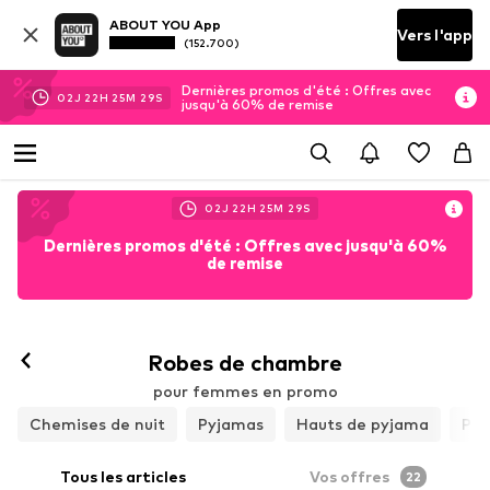
ABOUT YOU App
Vers l'app
(152.700)
Dernières promos d'été : Offres avec
02
J
22
H
25
M
26
S
jusqu'à 60% de remise
02
J
22
H
25
M
26
S
Dernières promos d'été : Offres avec jusqu'à 60%
de remise
Robes de chambre
pour femmes en promo
Chemises de nuit
Pyjamas
Hauts de pyjama
Pan
Tous les articles
Vos offres
22