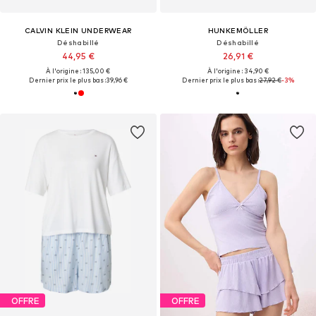
CALVIN KLEIN UNDERWEAR
HUNKEMÖLLER
Déshabillé
Déshabillé
44,95 €
26,91 €
À l'origine : 135,00 €
À l'origine : 34,90 €
Dernier prix le plus bas :
39,96 €
Dernier prix le plus bas :
27,92 €
-3%
OFFRE
OFFRE