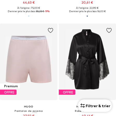
44,63 €
20,61 €
À l'origine : 75,00 €
À l'origine : 22,90 €
Dernier prix le plus bas :
55,25 €
-19%
Dernier prix le plus bas :
16,03 €
Premium
OFFRE
OFFRE
Filtrer & trier
HUGO
HUNKEMÖLLER
Pantalon de pyjama
Robe de chambre
27,92 €
40,41 €