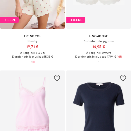
OFFRE
OFFRE
TRENDYOL
LINGADORE
Shorty
Pantalon de pyjama
19,71 €
14,95 €
À l'origine : 21,90 €
À l'origine : 39,90 €
Dernier prix le plus bas :
15,33 €
Dernier prix le plus bas :
17,94 €
-16%