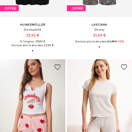
OFFRE
OFFRE
HUNKEMÖLLER
LASCANA
Déshabillé
Shorty
23,92 €
31,49 €
À l'origine : 29,90 €
Dernier prix le plus bas :
34,99 €
-10%
Dernier prix le plus bas :
23,90 €