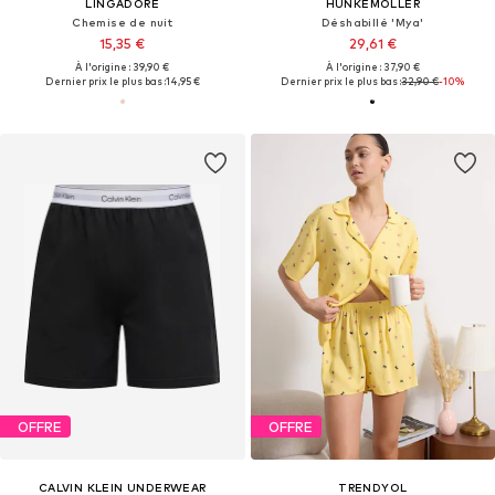
LINGADORE
HUNKEMÖLLER
Chemise de nuit
Déshabillé 'Mya'
15,35 €
29,61 €
À l'origine : 39,90 €
À l'origine : 37,90 €
Dernier prix le plus bas :
14,95 €
Dernier prix le plus bas :
32,90 €
-10%
OFFRE
OFFRE
CALVIN KLEIN UNDERWEAR
TRENDYOL