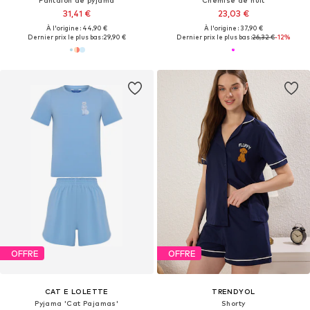
Pantalon de pyjama
Chemise de nuit
31,41 €
23,03 €
À l'origine : 44,90 €
À l'origine : 37,90 €
Dernier prix le plus bas :
29,90 €
Dernier prix le plus bas :
26,32 €
-12%
OFFRE
OFFRE
CAT E LOLETTE
TRENDYOL
Pyjama 'Cat Pajamas'
Shorty