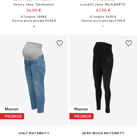
Skinny Jean 'Vmmtanya'
Loosefit Jean 'MLALBERTE'
34,90 €
47,90 €
À l'origine : 39,99 €
À l'origine : 54,90 €
Dernier prix le plus bas :
34,90 €
Dernier prix le plus bas :
47,90 €
Maman
Maman
PROMOS
PROMOS
ONLY MATERNITY
VERO MODA MATERNITY