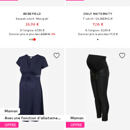
BEBEFIELD
ONLY MATERNITY
Sweat-shirt 'Margot'
T-shirt 'OLMERICA'
26,96 €
11,16 €
À l'origine : 67,90 €
À l'origine : 32,90 €
Dernier prix le plus bas :
27,97 €
-3%
Dernier prix le plus bas :
11,13 €
Maman
Avec une fonction d'allaitement maternel
Maman
OFFRE
OFFRE