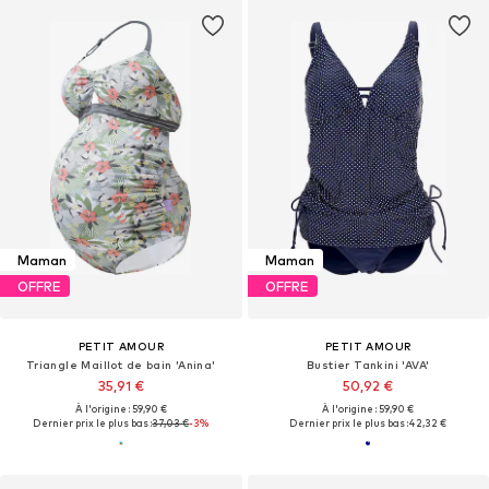
Maman
Maman
OFFRE
OFFRE
PETIT AMOUR
PETIT AMOUR
Triangle Maillot de bain 'Anina'
Bustier Tankini 'AVA'
35,91 €
50,92 €
À l'origine : 59,90 €
À l'origine : 59,90 €
Dernier prix le plus bas :
37,03 €
-3%
Dernier prix le plus bas :
42,32 €