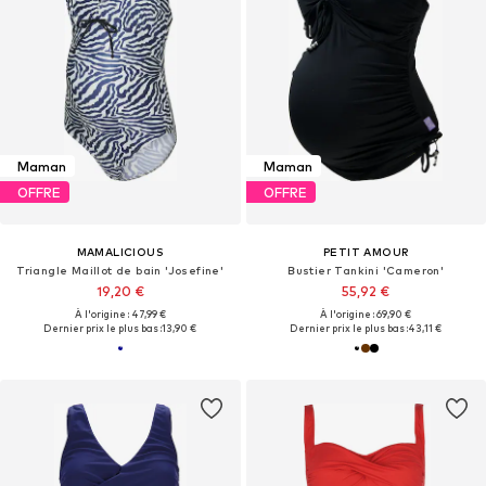
Maman
Maman
OFFRE
OFFRE
MAMALICIOUS
PETIT AMOUR
Triangle Maillot de bain 'Josefine'
Bustier Tankini 'Cameron'
19,20 €
55,92 €
À l'origine : 47,99 €
À l'origine : 69,90 €
Dernier prix le plus bas :
13,90 €
Dernier prix le plus bas :
43,11 €