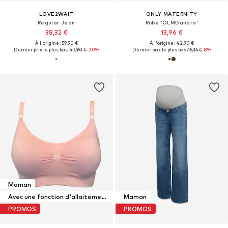
LOVE2WAIT
ONLY MATERNITY
Regular Jean
Robe 'OLMDandra'
38,32 €
13,96 €
À l'origine : 59,90 €
À l'origine : 42,90 €
Dernier prix le plus bas :
47,90 €
-20%
Dernier prix le plus bas :
15,16 €
-8%
Maman
Avec une fonction d'allaitement maternel
Maman
PROMOS
PROMOS