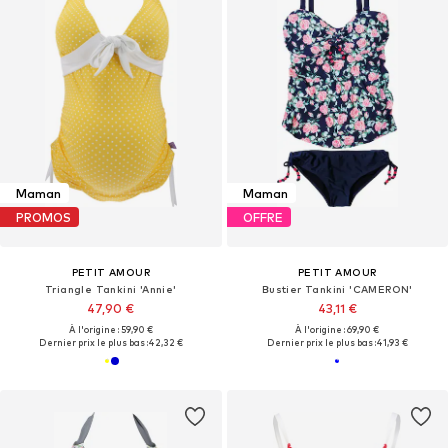
Maman
Maman
PROMOS
OFFRE
PETIT AMOUR
PETIT AMOUR
Triangle Tankini 'Annie'
Bustier Tankini 'CAMERON'
47,90 €
43,11 €
À l'origine : 59,90 €
À l'origine : 69,90 €
Dernier prix le plus bas :
42,32 €
Dernier prix le plus bas :
41,93 €