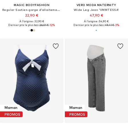
MAGIC BODYFASHION
VERO MODA MATERNITY
Regular Soutien-gorge d’allaitement 'Mommy Comfort'
Wide Leg Jean 'VMMTESSA'
22,90 €
47,90 €
À l'origine : 32,90 €
À l'origine : 54,90 €
Dernier prix le plus bas :
26,01 €
-12%
Dernier prix le plus bas :
49,41 €
-3%
Maman
Maman
PROMOS
PROMOS