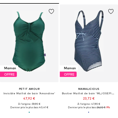
Maman
Maman
OFFRE
OFFRE
PETIT AMOUR
MAMALICIOUS
Invisible Maillot de bain 'Amandine'
Bustier Maillot de bain 'MLJOSEFINE'
47,92 €
23,72 €
À l'origine : 59,90 €
À l'origine : 47,90 €
Dernier prix le plus bas :
40,41 €
Dernier prix le plus bas :
26,32 €
-9%