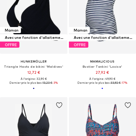
Maman
Maman
Avec une fonction d'allaitement maternel
Avec une fonction d'allaitement maternel
OFFRE
OFFRE
HUNKEMÖLLER
MAMALICIOUS
Triangle Hauts de bikini 'Maldives'
Bustier Tankini 'Louisa'
12,72 €
27,92 €
À l'origine : 32,90 €
À l'origine : 49,90 €
Dernier prix le plus bas :
13,23 €
-3%
Dernier prix le plus bas :
33,92 €
-17%