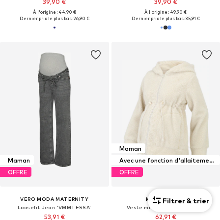
39,90 €
39,90 €
À l'origine : 44,90 €
À l'origine : 49,90 €
Dernier prix le plus bas :
26,90 €
Dernier prix le plus bas :
35,91 €
Maman
Maman
Avec une fonction d'allaitement maternel
OFFRE
OFFRE
VERO MODA MATERNITY
MAMALICIOUS
Filtrer & trier
Loosefit Jean 'VMMTESSA'
Veste mi-saison 'MLRACHEL'
53,91 €
62,91 €