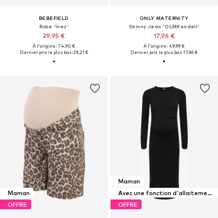
BEBEFIELD
ONLY MATERNITY
Robe 'Inez'
Skinny Jean 'OLMKendell'
29,95 €
17,96 €
À l'origine : 74,90 €
À l'origine : 49,99 €
Dernier prix le plus bas :
29,21 €
Dernier prix le plus bas :
17,96 €
Maman
Maman
Avec une fonction d'allaitement maternel
OFFRE
OFFRE