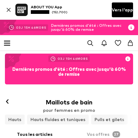
ABOUT YOU App
Vers l'app
(152.700)
Dernières promos d'été : Offres avec
03
J
15
H
46
M
07
S
jusqu'à 60% de remise
03
J
15
H
46
M
07
S
Dernières promos d'été : Offres avec jusqu'à 60%
de remise
Maillots de bain
pour femmes en promo
Hauts
Hauts fluides et tuniques
Pulls et gilets
J
Tous les articles
Vos offres
27