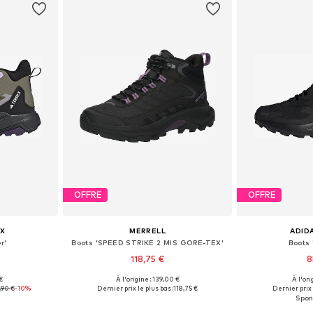
OFFRE
OFFRE
X
MERRELL
ADID
r'
Boots 'SPEED STRIKE 2 MIS GORE-TEX'
Boots 
118,75 €
8
€
À l'origine : 139,00 €
À l'ori
 tailles
Tailles disponibles: 37, 38, 39, 40, 40,5, 41
Disponible en
,90 €
-10%
Dernier prix le plus bas :
118,75 €
Dernier prix 
nier
Ajouter au panier
Ajoute