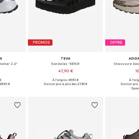
PROMOS
OFFRE
X
TEVA
ADID
maker 2.0'
Sandales 'KENA'
Chaussure bas
47,90 €
1
€
À l'origine : 69,90 €
À l'ori
 tailles
Tailles disponibles: 37
Disponible en
:
69,90 €
Dernier prix le plus bas :
27,96 €
Dernier prix 
nier
Ajouter au panier
Ajoute