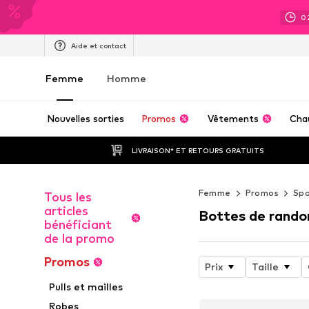
0
Aide et contact
Femme
Homme
Nouvelles sorties
Promos
Vêtements
Cha
LIVRAISON* ET RETOURS GRATUITS
Femme
Promos
Spo
Tous les
articles
Bottes de rando
bénéficiant
de la promo
Promos
Prix
Taille
Pulls et mailles
Robes