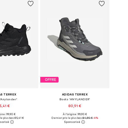
OFFRE
AS TERREX
ADIDAS TERREX
'Anylander'
Boots 'ANYLANDER'
5,41 €
80,91 €
gine : 99,90 €
À l'origine : 99,90 €
 plusieurs tailles
Disponible en plusieurs tailles
le plus bas :
85,41 €
Dernier prix le plus bas :
84,90 €
-4%
r au panier
Ajouter au panier