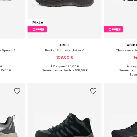
Mixte
OFFRE
OFFRE
AIGLE
ADID
 Speed 2'
Boots 'Picardie Unisex'
Chaussure b
108,00 €
1
 €
À l'origine : 120,00 €
À l'ori
8,5, 39, 40, 42
Disponible en plusieurs tailles
Disponible en
135,00 €
Dernier prix le plus bas :
108,00 €
Dernier prix l
nier
Ajouter au panier
Ajoute