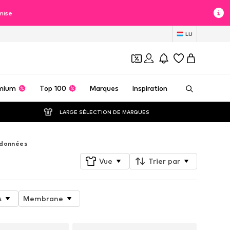
mise
LU
mium
Top 100
Marques
Inspiration
LARGE SÉLECTION DE MARQUES
ndonnées
Vue
Trier par
s
Membrane