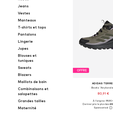
Jeans
Vestes
Manteaux
T-shirts et tops
Pantalons
Lingerie
Jupes
Blouses et
tuniques
Sweats
OFFRE
Blazers
Maillots de bain
ADIDAS TERRE
Boots 'Anylande
Combinaisons et
80,91 €
salopettes
Grandes tailles
À l'origine : 99,90 
Disponible en plusieurs
Dernier prix le plus bas :
89
Maternité
Ajouter au pa