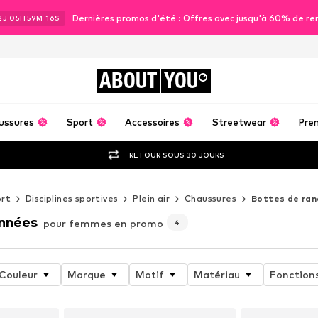
Dernières promos d'été : Offres avec jusqu'à 60% de re
2
J
05
H
59
M
14
S
ABOUT
YOU
ussures
Sport
Accessoires
Streetwear
Pre
RETOUR SOUS 30 JOURS
rt
Disciplines sportives
Plein air
Chaussures
Bottes de ra
nnées
pour femmes en promo
4
Couleur
Marque
Motif
Matériau
Fonction