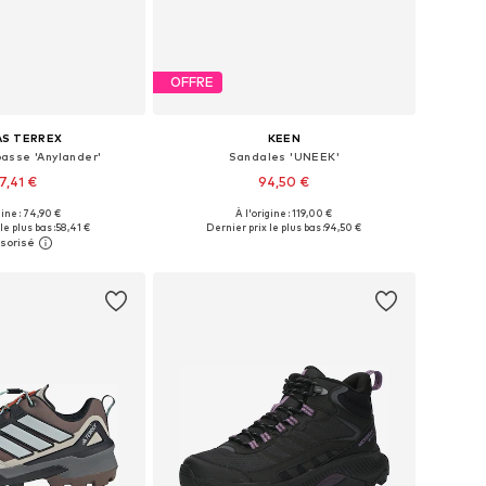
OFFRE
AS TERREX
KEEN
asse 'Anylander'
Sandales 'UNEEK'
7,41 €
94,50 €
+
1
gine : 74,90 €
À l'origine : 119,00 €
 plusieurs tailles
Disponible en plusieurs tailles
le plus bas :
58,41 €
Dernier prix le plus bas :
94,50 €
r au panier
Ajouter au panier