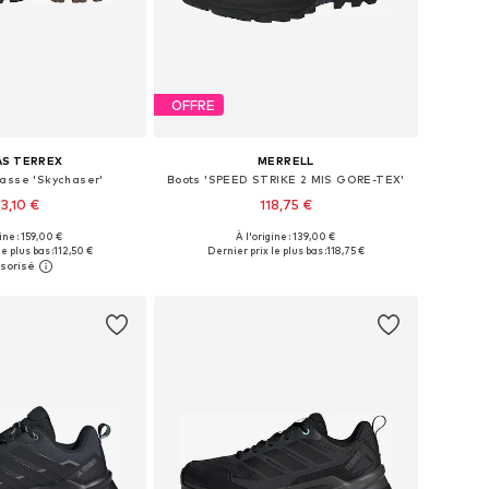
OFFRE
AS TERREX
MERRELL
asse 'Skychaser'
Boots 'SPEED STRIKE 2 MIS GORE-TEX'
43,10 €
118,75 €
+
2
gine : 159,00 €
À l'origine : 139,00 €
 plusieurs tailles
Tailles disponibles: 37, 38, 39, 40, 40,5, 41
e plus bas :
112,50 €
Dernier prix le plus bas :
118,75 €
r au panier
Ajouter au panier