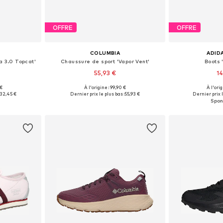
OFFRE
OFFRE
COLUMBIA
ADID
a 3.0 Topcat'
Chaussure de sport 'Vapor Vent'
Boots 
55,93 €
14
 €
À l'origine : 99,90 €
À l'ori
 tailles
Tailles disponibles: 37,5 Tailles européennes, 38 Tailles européennes, 38,5 Tailles européennes, 39 Tailles européennes, 39,5, 41 Tailles européennes
Disponible en
32,45 €
Dernier prix le plus bas :
55,93 €
Dernier prix l
nier
Ajouter au panier
Ajoute