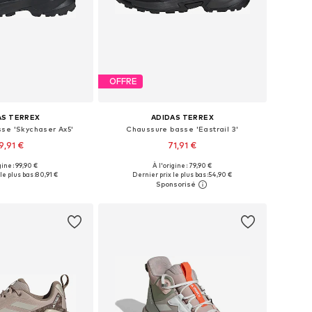
OFFRE
AS TERREX
ADIDAS TERREX
se 'Skychaser Ax5'
Chaussure basse 'Eastrail 3'
9,91 €
71,91 €
+
1
gine : 99,90 €
À l'origine : 79,90 €
 plusieurs tailles
Disponible en plusieurs tailles
le plus bas :
80,91 €
Dernier prix le plus bas :
54,90 €
r au panier
Ajouter au panier