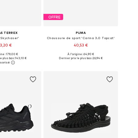
OFFRE
AS TERREX
PUMA
'Skychaser'
Chaussure de sport 'Carina 3.0 Topcat'
3,20 €
40,53 €
gine : 179,00 €
À l'origine : 64,90 €
 plusieurs tailles
Disponible en plusieurs tailles
e plus bas :
143,10 €
Dernier prix le plus bas :
26,94 €
r au panier
Ajouter au panier