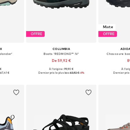
Mixte
OFFRE
OFFRE
X
COLUMBIA
ADID
ylander'
Boots 'REDMOND™ IV'
Chaussure bas
De 59,92 €
8
 €
À l'origine : 99,90 €
À l'ori
 tailles
Tailles disponibles: 37, 38, 39, 39,5
Disponible en
:
67,41 €
Dernier prix le plus bas :
63,92 €
-6%
Dernier prix 
nier
Ajouter au panier
Ajoute