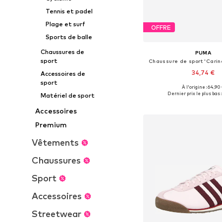
Tennis et padel
Plage et surf
OFFRE
Sports de balle
Chaussures de
PUMA
sport
Chaussure de sport 'Carin
34,74 €
Accessoires de
sport
À l'origine : 64,90
Disponible en plusieurs
Dernier prix le plus bas :
Matériel de sport
Ajouter au pa
Accessoires
Premium
Vêtements
Chaussures
Sport
Accessoires
Streetwear