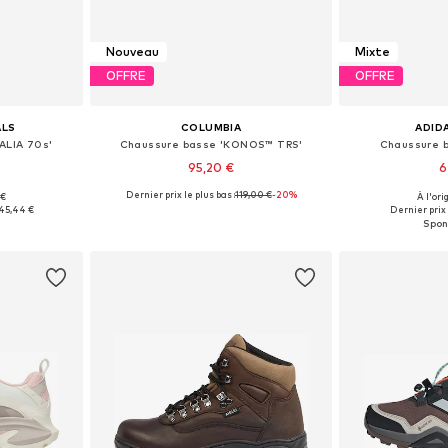
Nouveau
Mixte
OFFRE
OFFRE
ALS
COLUMBIA
ADID
ALIA 70s'
Chaussure basse 'KONOS™ TRS'
Chaussure b
95,20 €
6
Dernier prix le plus bas :
119,00 €
-20%
 €
À l'ori
 tailles
Disponible en plusieurs tailles
Disponible en
45,44 €
Dernier prix 
nier
Ajouter au panier
Ajoute