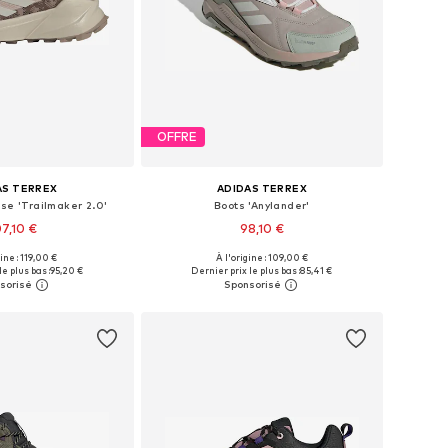
OFFRE
AS TERREX
ADIDAS TERREX
se 'Trailmaker 2.0'
Boots 'Anylander'
07,10 €
98,10 €
gine : 119,00 €
À l'origine : 109,00 €
 plusieurs tailles
Disponible en plusieurs tailles
le plus bas :
95,20 €
Dernier prix le plus bas :
85,41 €
r au panier
Ajouter au panier