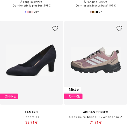
À l'origine : 9,99 €
À l'origine : 59,95 €
Dernier prix le plus bas :
5,99 €
Dernier prix le plus bas :
41,97 €
+
39
+
7
Mixte
OFFRE
OFFRE
TAMARIS
ADIDAS TERREX
Escarpins
Chaussure basse 'Skychaser Ax5'
35,91 €
71,91 €