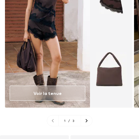
Voir la tenue
1
/
3