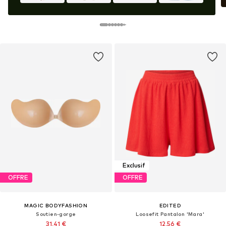
Exclusif
OFFRE
OFFRE
MAGIC BODYFASHION
EDITED
Soutien-gorge
Loosefit Pantalon 'Mara'
31,41 €
12,56 €