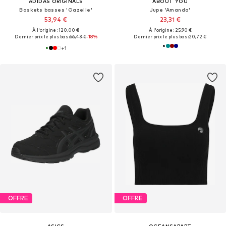
ADIDAS ORIGINALS
ABOUT YOU
Baskets basses 'Gazelle'
Jupe 'Amanda'
53,94 €
23,31 €
À l'origine : 120,00 €
À l'origine : 25,90 €
Dernier prix le plus bas :
66,43 €
-18%
Dernier prix le plus bas :
20,72 €
+
1
OFFRE
OFFRE
ASICS
OCEANSAPART