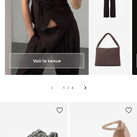
Voir la tenue
1
/
3