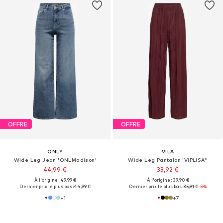
OFFRE
OFFRE
ONLY
VILA
Wide Leg Jean 'ONLMadison'
Wide Leg Pantalon 'VIPLISA''
44,99 €
33,92 €
À l'origine : 49,99 €
À l'origine : 39,90 €
Dernier prix le plus bas :
44,99 €
Dernier prix le plus bas :
35,91 €
-5%
+
1
+
7