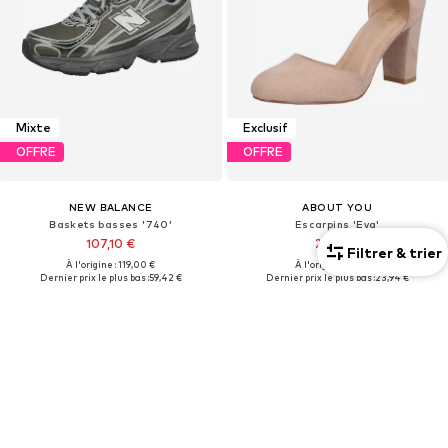
Mixte
Exclusif
OFFRE
OFFRE
NEW BALANCE
ABOUT YOU
Baskets basses '740'
Escarpins 'Eva'
107,10 €
23,94 €
Filtrer & trier
À l'origine : 119,00 €
À l'origine : 39,90 €
Dernier prix le plus bas :
59,42 €
Dernier prix le plus bas :
23,94 €
+
5