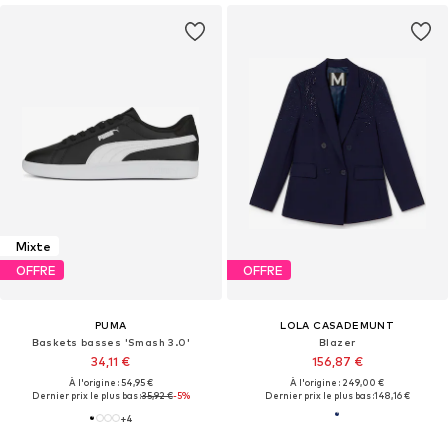
Mixte
OFFRE
OFFRE
PUMA
LOLA CASADEMUNT
Baskets basses 'Smash 3.0'
Blazer
34,11 €
156,87 €
À l'origine : 54,95 €
À l'origine : 249,00 €
Dernier prix le plus bas :
35,92 €
-5%
Dernier prix le plus bas :
148,16 €
+
4