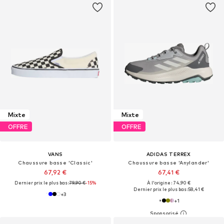
Mixte
Mixte
OFFRE
OFFRE
VANS
ADIDAS TERREX
Chaussure basse 'Classic'
Chaussure basse 'Anylander'
67,92 €
67,41 €
Dernier prix le plus bas :
79,90 €
-15%
À l'origine : 74,90 €
Dernier prix le plus bas :
58,41 €
+
3
+
1