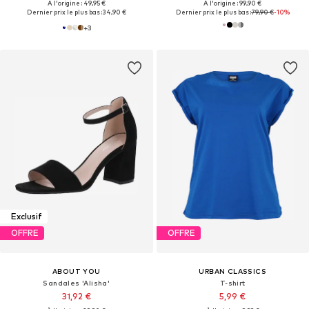
À l'origine : 49,95 €
À l'origine : 99,90 €
Dernier prix le plus bas :
34,90 €
Dernier prix le plus bas :
79,90 €
-10%
+
3
Exclusif
OFFRE
OFFRE
ABOUT YOU
URBAN CLASSICS
Sandales 'Alisha'
T-shirt
31,92 €
5,99 €