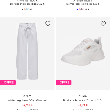
À l'origine : 39,90 €
À l'origine : 9,99 €
Dernier prix le plus bas :
31,92 €
Dernier prix le plus bas :
5,99 €
+
3
+
39
OFFRE
OFFRE
ONLY
PUMA
Wide Leg Jean 'ONLGianna'
Baskets basses 'Cassia 2.0'
34,93 €
53,91 €