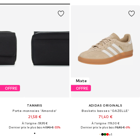
Mixte
OFFRE
OFFRE
TAMARIS
ADIDAS ORIGINALS
Porte-monnaies 'Amanda'
Baskets basses 'GAZELLE'
21,58 €
71,40 €
À l'origine : 59,95 €
À l'origine : 119,00 €
Dernier prix le plus bas :
47,90 €
-55%
Dernier prix le plus bas :
75,92 €
-6%
+
1