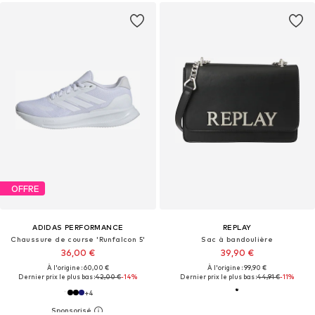
OFFRE
ADIDAS PERFORMANCE
REPLAY
Chaussure de course 'Runfalcon 5'
Sac à bandoulière
36,00 €
39,90 €
À l'origine : 60,00 €
À l'origine : 99,90 €
Dernier prix le plus bas :
42,00 €
-14%
Dernier prix le plus bas :
44,91 €
-11%
+
4