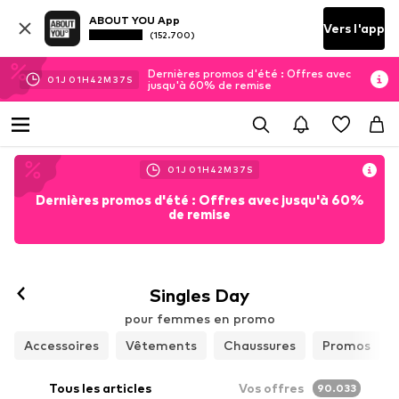
ABOUT YOU App
Vers l'app
(152.700)
Dernières promos d'été : Offres avec
01
J
01
H
42
M
36
S
jusqu'à 60% de remise
01
J
01
H
42
M
36
S
Dernières promos d'été : Offres avec jusqu'à 60%
de remise
Singles Day
pour femmes en promo
Accessoires
Vêtements
Chaussures
Promos
Tous les articles
Vos offres
90.033