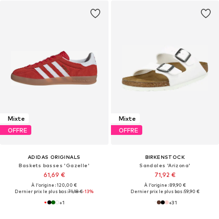
Mixte
Mixte
OFFRE
OFFRE
ADIDAS ORIGINALS
BIRKENSTOCK
Baskets basses 'Gazelle'
Sandales 'Arizona'
61,69 €
71,92 €
À l'origine : 120,00 €
À l'origine : 89,90 €
Dernier prix le plus bas :
71,18 €
-13%
Dernier prix le plus bas :
59,90 €
+
1
+
31