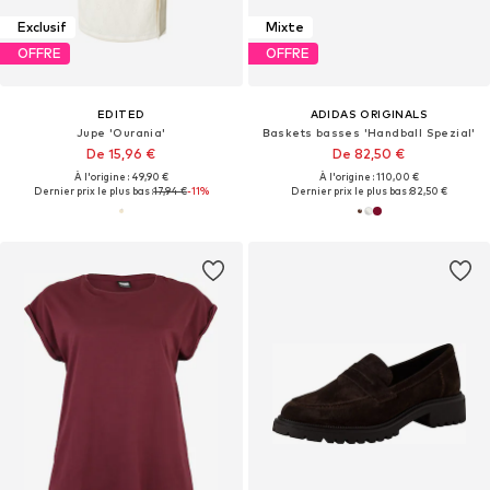
Exclusif
Mixte
OFFRE
OFFRE
EDITED
ADIDAS ORIGINALS
Jupe 'Ourania'
Baskets basses 'Handball Spezial'
De 15,96 €
De 82,50 €
À l'origine : 49,90 €
À l'origine : 110,00 €
Dernier prix le plus bas :
17,94 €
-11%
Dernier prix le plus bas :
82,50 €