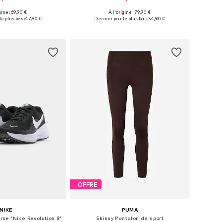
+
1
gine : 69,90 €
À l'origine : 79,90 €
 plusieurs tailles
Disponible en plusieurs tailles
e plus bas :
47,90 €
Dernier prix le plus bas :
54,90 €
r au panier
Ajouter au panier
OFFRE
NIKE
PUMA
se 'Nike Revolution 8'
Skinny Pantalon de sport