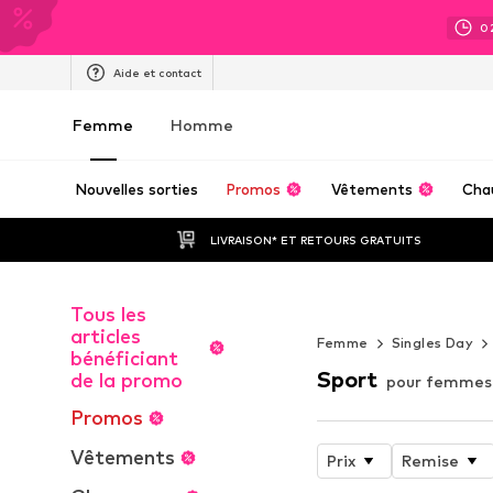
0
Aide et contact
Femme
Homme
Nouvelles sorties
Promos
Vêtements
Cha
LIVRAISON* ET RETOURS GRATUITS
C'EST JUSTE UN
Tous les
BIEN
articles
Femme
Singles Day
bénéficiant
Sport
de la promo
pour femmes
Promos
Vêtements
Prix
Remise