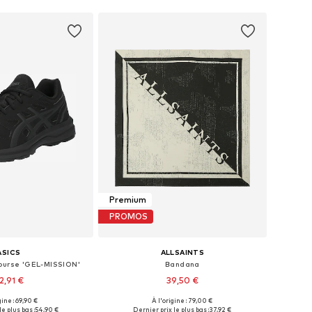
Premium
PROMOS
ASICS
ALLSAINTS
ourse 'GEL-MISSION'
Bandana
2,91 €
39,50 €
gine : 69,90 €
À l'origine : 79,00 €
 plusieurs tailles
Tailles disponibles: One Size
e plus bas :
54,90 €
Dernier prix le plus bas :
37,92 €