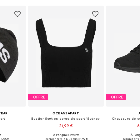
OFFRE
OFFRE
WEAR
OCEANSAPART
ort
Bustier Soutien-gorge de sport 'Sydney'
Chaussure de c
31,99 €
6
 €
À l'origine : 39,99 €
À l'ori
 58-59
Tailles disponibles: XS, S, M, L, XL, XXL
Disponible en
:
5,96 €
Dernier prix le plus bas :
31,99 €
Dernier prix l