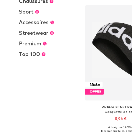
Chaussures
Sport
Accessoires
Streetwear
Premium
Top 100
Mixte
OFFRE
ADIDAS SPORTS
Casquette de sp
5,96 €
À l'origine : 14,90
Tailles disponibles:
Dernier prix le plus bas 