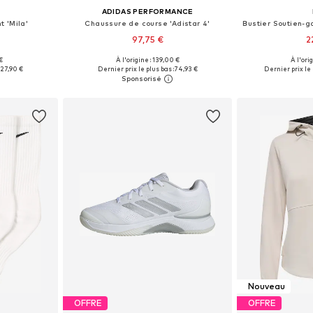
ADIDAS PERFORMANCE
 'Mila'
Chaussure de course 'Adistar 4'
97,75 €
2
 €
À l'origine : 139,00 €
À l'ori
S, M, L, XL
Disponible en plusieurs tailles
Tailles dispo
27,90 €
Dernier prix le plus bas :
74,93 €
Dernier prix le 
nier
Ajouter au panier
Ajoute
Nouveau
OFFRE
OFFRE