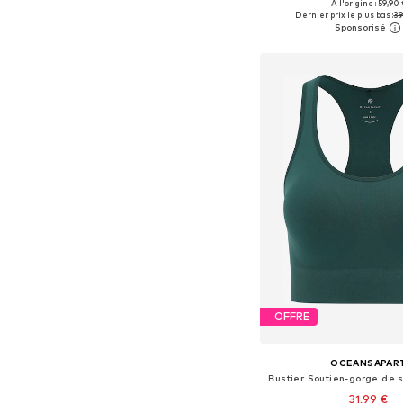
+
6
À l'origine : 59,90 
Disponible en plusieurs
Dernier prix le plus bas :
39
Ajouter au pa
OFFRE
OCEANSAPAR
Bustier Soutien-gorge de s
31,99 €