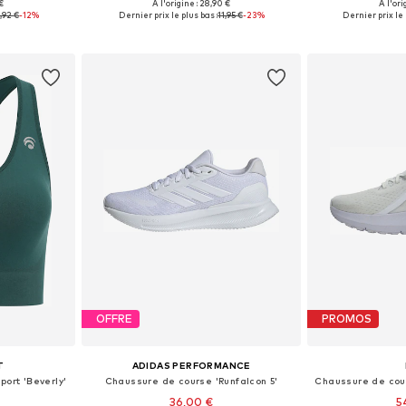
€
À l'origine : 28,90 €
À l'ori
 tailles
Tailles disponibles: XS, S, M, L
Tailles di
,92 €
-12%
Dernier prix le plus bas :
11,95 €
-23%
Dernier prix le 
nier
Ajouter au panier
Ajoute
OFFRE
PROMOS
T
ADIDAS PERFORMANCE
port 'Beverly'
Chaussure de course 'Runfalcon 5'
36,00 €
5