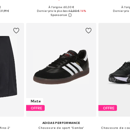
+
5
€
À l'origine : 60,00 €
À l'ori
S, M, L, XL
Disponible en plusieurs tailles
Disponible en
:
31,99 €
Dernier prix le plus bas :
42,00 €
-14%
Dernier prix l
nier
Ajouter au panier
Ajoute
Mixte
OFFRE
OFFRE
ADIDAS PERFORMANCE
Mina-2'
Chaussure de sport 'Samba'
Chaussure de cour