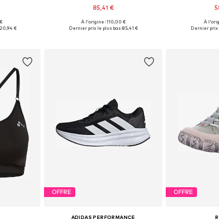
85,41 €
5
 €
À l'origine : 110,00 €
À l'ori
36, 38, 40
Disponible en plusieurs tailles
Disponible en
20,94 €
Dernier prix le plus bas :
85,41 €
Dernier prix 
nier
Ajouter au panier
Ajoute
OFFRE
OFFRE
ADIDAS PERFORMANCE
R