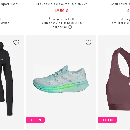
 sport 'Lea'
Chaussure de course 'Galaxy 7'
Chaussure d
49,50 €
4
+
3
€
À l'origine : 55,00 €
À l'ori
S, M, L
Disponible en plusieurs tailles
Tailles disponib
:
16,90 €
Dernier prix le plus bas :
31,92 €
Dernier prix le 
nier
Ajouter au panier
Ajoute
OFFRE
OFFRE