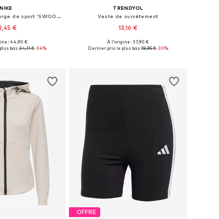
NIKE
TRENDYOL
Bustier Soutien-gorge de sport 'SWOOSH'
Veste de survêtement
2,45 €
13,16 €
gine : 44,90 €
À l'origine : 37,90 €
nibles: XS, M, L, XL
Tailles disponibles: S, M, L, XL
plus bas :
34,11 €
-34%
Dernier prix le plus bas :
18,95 €
-30%
r au panier
Ajouter au panier
OFFRE