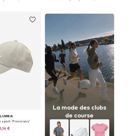
r au panier
Ajouter au panier
La mode des clubs
de course
LUMBIA
sport 'Provisions'
6,14 €