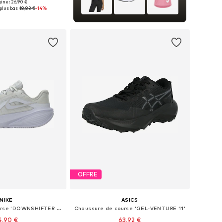
gine : 26,90 €
sponibles: 55-60
plus bas :
18,83 €
-14%
r au panier
OFFRE
NIKE
ASICS
Chaussure de course 'DOWNSHIFTER 14'
Chaussure de course 'GEL-VENTURE 11'
4,90 €
63,92 €