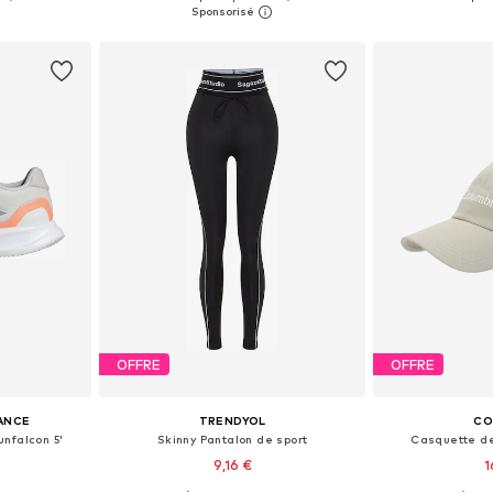
nier
Ajouter au panier
Ajoute
OFFRE
OFFRE
ANCE
TRENDYOL
CO
nfalcon 5'
Skinny Pantalon de sport
Casquette de 
9,16 €
1