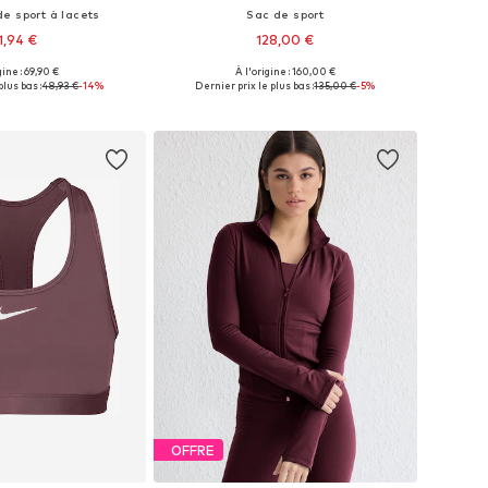
e sport à lacets
Sac de sport
1,94 €
128,00 €
gine : 69,90 €
À l'origine : 160,00 €
les: 36, 38, 39, 40, 42
Tailles disponibles: One Size
plus bas :
48,93 €
-14%
Dernier prix le plus bas :
135,00 €
-5%
r au panier
Ajouter au panier
OFFRE