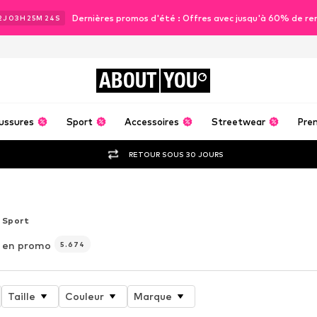
Dernières promos d'été : Offres avec jusqu'à 60% de re
2
J
03
H
25
M
21
S
ABOUT
YOU
ussures
Sport
Accessoires
Streetwear
Pre
RETOUR SOUS 30 JOURS
 SURVÊTEMENT, MAIS C'EST AUSSI
Sport
 en promo
5.674
Taille
Couleur
Marque