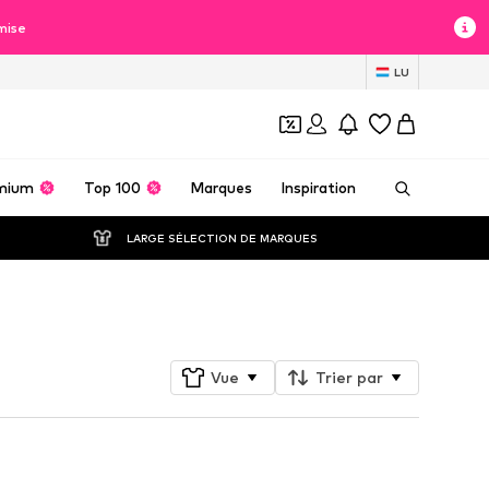
mise
LU
mium
Top 100
Marques
Inspiration
LARGE SÉLECTION DE MARQUES
Suivre
Vue
Trier par