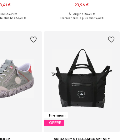
8,41 €
23,96 €
+
2
gine : 64,90 €
À l'origine : 59,90 €
 plusieurs tailles
Tailles disponibles: XS, S, M, L, XL
le plus bas :
57,90 €
Dernier prix le plus bas :
19,96 €
r au panier
Ajouter au panier
Premium
OFFRE
IEKER
ADIDAS BY STELLA MCCARTNEY