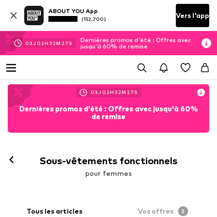
ABOUT YOU App
Vers l'app
(152.700)
Dernières promos d'été : Offres avec
03
J
02
H
32
M
27
S
jusqu'à 60% de remise
03
J
02
H
32
M
27
S
Dernières promos d'été : Offres avec jusqu'à 60%
de remise
Sous-vêtements fonctionnels
pour femmes
Tous les articles
Vos offres
2