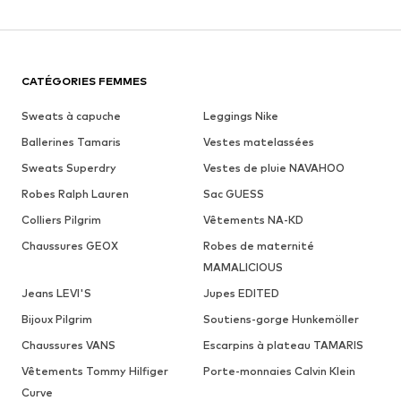
CATÉGORIES FEMMES
Sweats à capuche
Leggings Nike
Ballerines Tamaris
Vestes matelassées
Sweats Superdry
Vestes de pluie NAVAHOO
Robes Ralph Lauren
Sac GUESS
Colliers Pilgrim
Vêtements NA-KD
Chaussures GEOX
Robes de maternité
MAMALICIOUS
Jeans LEVI'S
Jupes EDITED
Bijoux Pilgrim
Soutiens-gorge Hunkemöller
Chaussures VANS
Escarpins à plateau TAMARIS
Vêtements Tommy Hilfiger
Porte-monnaies Calvin Klein
Curve