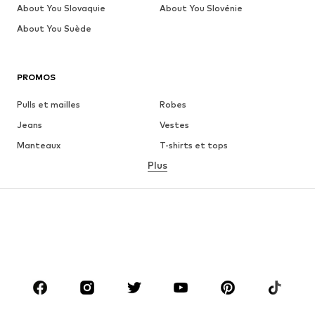
About You Slovaquie
About You Slovénie
About You Suède
PROMOS
Pulls et mailles
Robes
Jeans
Vestes
Manteaux
T-shirts et tops
Plus
Pantalons
Lingerie
Jupes
Blouses et tuniques
Sweats
Blazers
Maillots de bain
Combinaisons et salopettes
Grandes tailles
Maternité
Chaussures
Sport
Accessoires
Premium