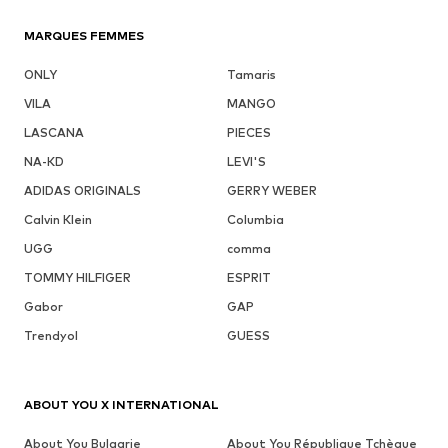
MARQUES FEMMES
ONLY
Tamaris
VILA
MANGO
LASCANA
PIECES
NA-KD
LEVI'S
ADIDAS ORIGINALS
GERRY WEBER
Calvin Klein
Columbia
UGG
comma
TOMMY HILFIGER
ESPRIT
Gabor
GAP
Trendyol
GUESS
ABOUT YOU X INTERNATIONAL
About You Bulgarie
About You République Tchèque