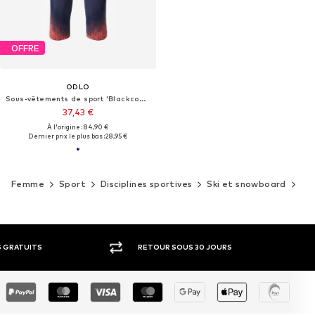
OFFRE
ODLO
Sous-vêtements de sport 'Blackcomb Eco'
37,43 €
À l'origine : 84,90 €
Dernier prix le plus bas :
28,95 €
Femme
Sport
Disciplines sportives
Ski et snowboard
So
RETOUR SOUS 30 JOURS
LARGE SÉ