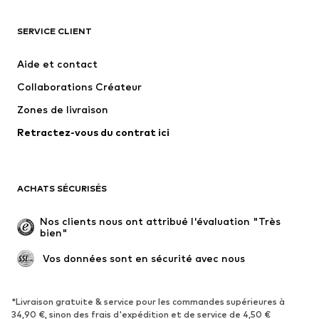
VÊTEMENTS
SERVICE CLIENT
Nouveautés
Tendance
Robes
Jeans
Aide et contact
T-shirts et tops
Pantalons
Collaborations Créateur
Vestes
Pulls et mailles
Zones de livraison
Lingerie
Blouses et tuniques
Retractez-vous du contrat ici
Manteaux
Jupes
Maillots de bain
Sweats
Blazers
Combinaisons et salopettes
ACHATS SÉCURISÉS
Grandes tailles
Maternité
Occasions spéciales
Exclusif
Nos clients nous ont attribué l'évaluation "Très 
bien"
Remise à neuf
 Vos données sont en sécurité avec nous
CHAUSSURES
Nouveautés
Tendance
*Livraison gratuite & service pour les commandes supérieures à
34,90 €, sinon des frais d'expédition et de service de 4,50 €