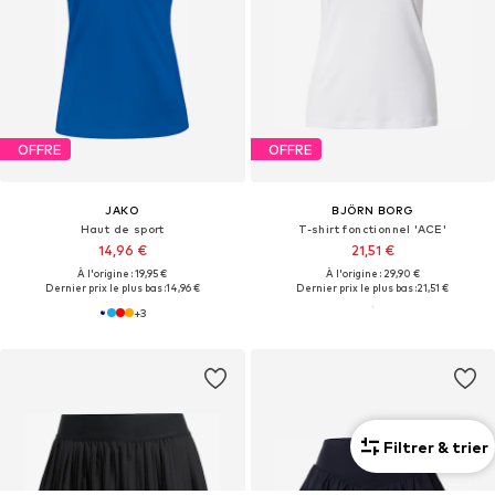
OFFRE
OFFRE
JAKO
BJÖRN BORG
Haut de sport
T-shirt fonctionnel 'ACE'
14,96 €
21,51 €
À l'origine : 19,95 €
À l'origine : 29,90 €
Dernier prix le plus bas :
14,96 €
Dernier prix le plus bas :
21,51 €
+
3
Filtrer & trier