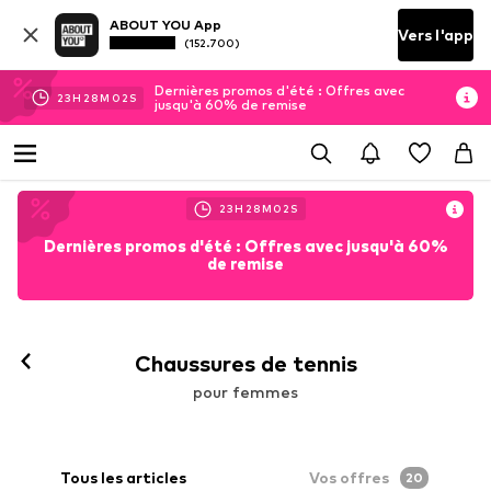
ABOUT YOU App
Vers l'app
(152.700)
Dernières promos d'été : Offres avec
23
H
28
M
00
S
jusqu'à 60% de remise
23
H
28
M
01
S
Dernières promos d'été : Offres avec jusqu'à 60%
de remise
Suivre
Chaussures de tennis
pour femmes
Tous les articles
Vos offres
20