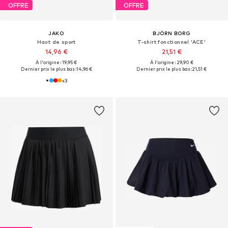
OFFRE
OFFRE
JAKO
BJÖRN BORG
Haut de sport
T-shirt fonctionnel 'ACE'
14,96 €
21,51 €
À l'origine : 19,95 €
À l'origine : 29,90 €
Dernier prix le plus bas :
14,96 €
Dernier prix le plus bas :
21,51 €
+
3