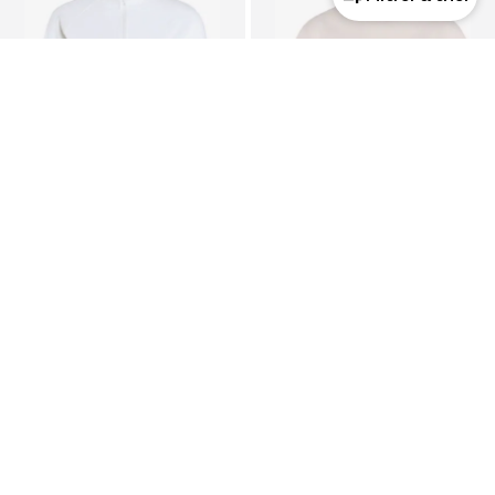
PROMOS
ADIDAS PERFORMANCE
ADIDAS PERFORMANCE
Veste de survêtement 'PRO'
T-shirt fonctionnel 'CLTR'
49,90 €
34,90 €
À l'origine : 64,90 €
Dernier prix le plus bas :
49,90 €