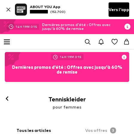
ABOUT YOU App
Vers l'app
(152.700)
Dernières promos d'été : Offres avec
14
H
19
M
00
S
jusqu'à 60% de remise
14
H
19
M
00
S
Dernières promos d'été : Offres avec jusqu'à 60%
de remise
Tenniskleider
pour femmes
Tous les articles
Vos offres
3