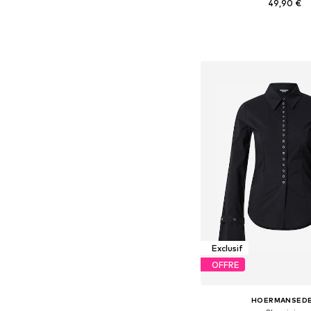
49,90 €
Tailles disponibles: XS, 
Ajouter au pa
Exclusif
OFFRE
HOERMANSED