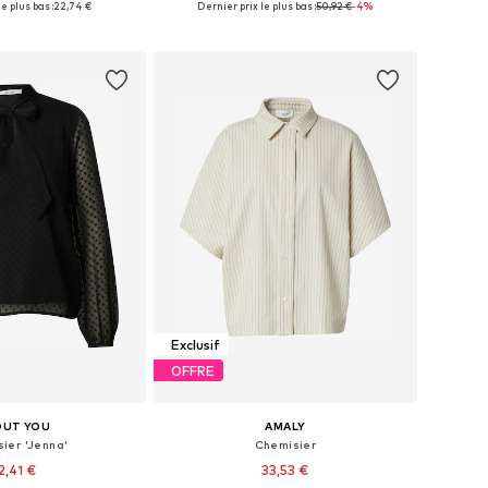
e plus bas :
22,74 €
Dernier prix le plus bas :
50,92 €
-4%
r au panier
Ajouter au panier
Exclusif
OFFRE
OUT YOU
AMALY
ier 'Jenna'
Chemisier
2,41 €
33,53 €