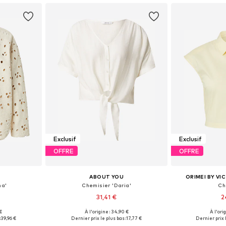
Exclusif
Exclusif
OFFRE
OFFRE
ABOUT YOU
ORIMEI BY VI
ha'
Chemisier 'Daria'
Ch
31,41 €
2
€
À l'origine : 34,90 €
À l'ori
, S, M, L
Tailles disponibles: XS, S, M, L, XL, XXL
Tailles disponibl
:
39,96 €
Dernier prix le plus bas :
17,77 €
Dernier prix l