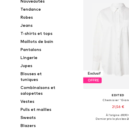
Nouveautés
Tendance
Robes
Jeans
T-shirts et tops
Maillots de bain
Pantalons
Lingerie
Jupes
Blouses et
Exclusif
tuniques
OFFRE
Combinaisons et
salopettes
EDITED
Chemisier 'Gian
Vestes
21,56 €
Pulls et mailles
À l'origine : 69,90 
Sweats
Tailles disponibles: XS
Dernier prix le plus bas :
2
Ajouter au pa
Blazers