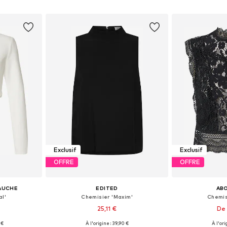
nier
Ajouter au panier
Ajoute
Exclusif
Exclusif
OFFRE
OFFRE
GAUCHE
EDITED
AB
al'
Chemisier 'Maxim'
Chemis
25,11 €
De 
 €
À l'origine : 39,90 €
À l'ori
, M, XL, XXL
Tailles disponibles: XS, S, M, L, XL
Tailles disponi