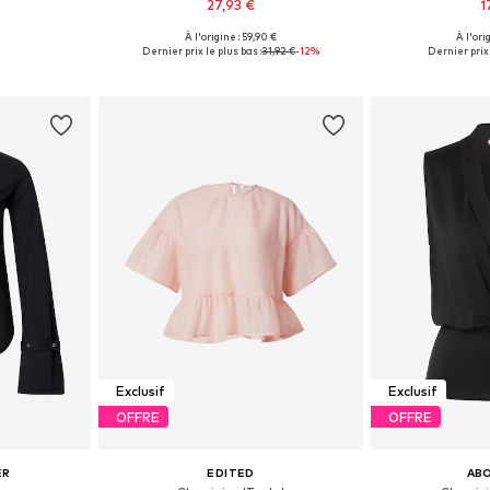
27,93 €
1
À l'origine : 59,90 €
À l'ori
S, M, L, XL
Tailles disponibles: XS, S, M, L, XL
Tailles disponibl
Dernier prix le plus bas :
31,92 €
-12%
Dernier prix 
nier
Ajouter au panier
Ajoute
Exclusif
Exclusif
OFFRE
OFFRE
ER
EDITED
AB