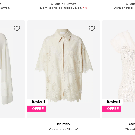
€
À l'origine : 59,90 €
À l'ori
M, L, XL, XXL
Tailles disponibles: XS, S, M, L
Tailles dispon
:
39,96 €
Dernier prix le plus bas :
21,16 €
-4%
Dernier prix le 
nier
Ajouter au panier
Ajoute
Exclusif
Exclusif
OFFRE
OFFRE
EDITED
AB
Chemisier 'Bella'
Chemi