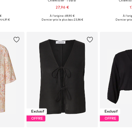
Chemisier 'Tuala'
Chemisi
27,96 €
1
 €
À l'origine : 69,90 €
À l'ori
S, M, L, XL
Tailles disponibles: XS, S, M, L, XL
Tailles dispo
44,91 €
Dernier prix le plus bas :
23,96 €
Dernier prix 
nier
Ajouter au panier
Ajoute
Exclusif
Exclusif
OFFRE
OFFRE