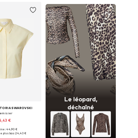
Le léopard,
déchaîné
CTORIA SWAROVSKI
emisier
4,43 €
gine : 44,90 €
es: XS, S, M, L, XL, XXL
e plus bas :
24,43 €