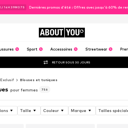
Dernières promos d'été : Offres avec jusqu'à 60% de re
2
J
14
H
39
M
05
S
ABOUT
YOU
ussures
Sport
Accessoires
Streetwear
Pre
RETOUR SOUS 30 JOURS
Exclusif
Blouses et tuniques
ues
pour femmes
756
ions
Taille
Couleur
Marque
Tailles spécial