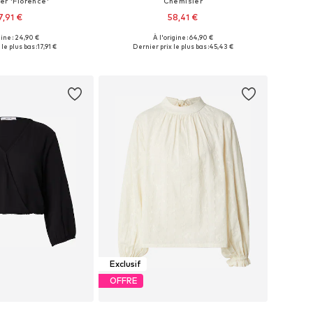
er 'Florence'
Chemisier
7,91 €
58,41 €
gine : 24,90 €
À l'origine : 64,90 €
nibles: XS, S, M, L
Tailles disponibles: XS, S, M, L, XL
le plus bas :
17,91 €
Dernier prix le plus bas :
45,43 €
r au panier
Ajouter au panier
Exclusif
OFFRE