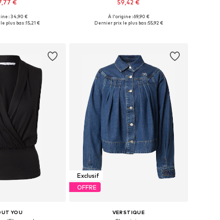
7,77 €
59,42 €
gine : 34,90 €
À l'origine : 69,90 €
es: XS, S, M, L, XL, XXL
Tailles disponibles: XS, M, L, XL, XXL
le plus bas :
15,21 €
Dernier prix le plus bas :
55,92 €
r au panier
Ajouter au panier
Exclusif
OFFRE
OUT YOU
VERSTIQUE