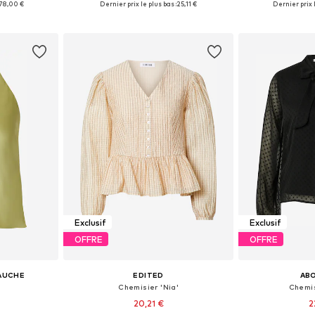
78,00 €
Dernier prix le plus bas :
25,11 €
Dernier prix l
nier
Ajouter au panier
Ajoute
Exclusif
Exclusif
OFFRE
OFFRE
GAUCHE
EDITED
AB
Chemisier 'Nia'
Chemis
20,21 €
2