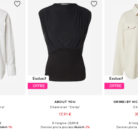
Exclusif
Exclusif
OFFRE
OFFRE
ABOUT YOU
ORIMEI BY VI
na'
Chemisier 'Cindy'
Ch
17,91 €
3
€
À l'origine : 25,90 €
À l'ori
, S, M, L
Tailles disponibles: S, M, L
Tailles disponibl
1,96 €
-1%
Dernier prix le plus bas :
18,32 €
-2%
Dernier prix le 
nier
Ajouter au panier
Ajoute