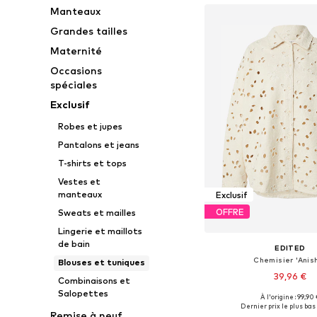
Manteaux
Grandes tailles
Maternité
Occasions
spéciales
Exclusif
Robes et jupes
Pantalons et jeans
T-shirts et tops
Vestes et
manteaux
Exclusif
OFFRE
Sweats et mailles
Lingerie et maillots
de bain
EDITED
Chemisier 'Anis
Blouses et tuniques
39,96 €
Combinaisons et
Salopettes
À l'origine : 99,90 
Tailles disponibles: XS
Dernier prix le plus bas 
Remise à neuf