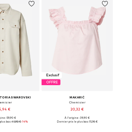
Exclusif
OFFRE
CTORIA SWAROVSKI
MAKARIĆ
emisier
Chemisier
5,94 €
20,32 €
gine : 59,90 €
À l'origine : 39,90 €
es: XS, S, M, L, XL, XXL
Tailles disponibles: XS, M, L, XL, XXL
plus bas :
41,93 €
-14%
Dernier prix le plus bas :
15,96 €
r au panier
Ajouter au panier