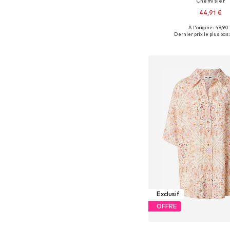
Chemisier
44,91 €
À l'origine : 49,90
Tailles disponibles: XS, 
Dernier prix le plus bas :
Ajouter au pa
Exclusif
OFFRE