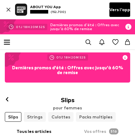
ABOUT YOU App
Vers l'app
(152.700)
Dernières promos d'été : Offres avec
01
J
18
H
20
M
51
S
jusqu'à 60% de remise
01
J
18
H
20
M
51
S
Dernières promos d'été : Offres avec jusqu'à 60%
de remise
Slips
pour femmes
Slips
Strings
Culottes
Packs multiples
Tous les articles
Vos offres
516