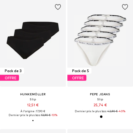
Pack de 3
Pack de 5
OFFRE
OFFRE
HUNKEMÖLLER
PEPE JEANS
Slip
Slip
12,51 €
25,74 €
À l'origine : 17,90 €
Dernier prix le plus bas :
42,90 €
-40%
Dernier prix le plus bas :
13,90 €
-10%