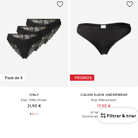
Pack de 3
PROMOS
ONLY
CALVIN KLEIN UNDERWEAR
Slip 'ONLChloe'
Slip 'Attraction'
21,90 €
17,90 €
À l'origine : 22,90 €
Filtrer & trier
Dernier prix le plus bas :
17,90 €