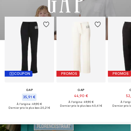
COUPON
PROMOS
PROMOS
GAP
GAP
44,90 €
52
35,91 €
À l'origine : 49,90 €
À l'origi
À l'origine : 49,90 €
Dernier prix le plus bas :
40,41 €
Dernier prix le
Dernier prix le plus bas :
20,21 €