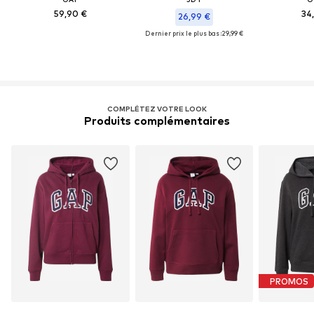
59,90 €
34
26,99 €
Dernier prix le plus bas :
29,99 €
COMPLÉTEZ VOTRE LOOK
Produits complémentaires
PROMOS