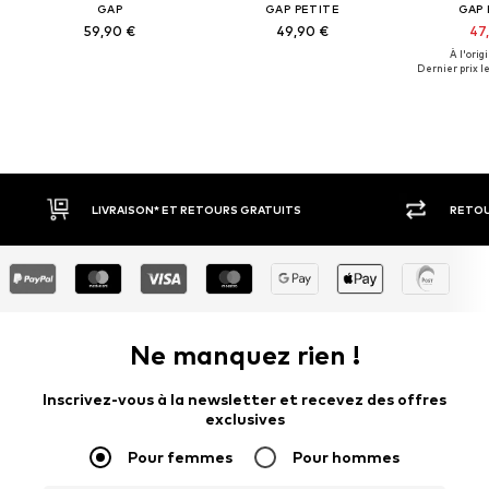
GAP
GAP PETITE
GAP 
59,90 €
49,90 €
47
À l'origi
Dernier prix le
RETOUR SOUS 30 JOURS
LARGE SÉ
Ne manquez rien !
Inscrivez-vous à la newsletter et recevez des offres
exclusives
Pour femmes
Pour hommes