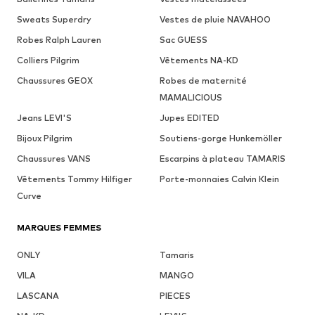
Sweats Superdry
Vestes de pluie NAVAHOO
Robes Ralph Lauren
Sac GUESS
Colliers Pilgrim
Vêtements NA-KD
Chaussures GEOX
Robes de maternité
MAMALICIOUS
Jeans LEVI'S
Jupes EDITED
Bijoux Pilgrim
Soutiens-gorge Hunkemöller
Chaussures VANS
Escarpins à plateau TAMARIS
Vêtements Tommy Hilfiger
Porte-monnaies Calvin Klein
Curve
MARQUES FEMMES
ONLY
Tamaris
VILA
MANGO
LASCANA
PIECES