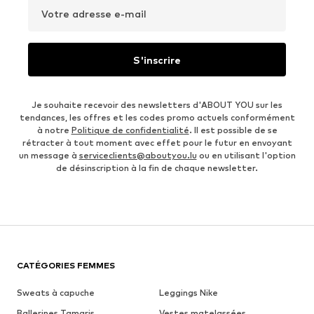
Votre adresse e-mail
S'inscrire
Je souhaite recevoir des newsletters d'ABOUT YOU sur les
tendances, les offres et les codes promo actuels conformément
à notre
Politique de confidentialité
. Il est possible de se
rétracter à tout moment avec effet pour le futur en envoyant
un message à
serviceclients@aboutyou.lu
ou en utilisant l'option
de désinscription à la fin de chaque newsletter.
CATÉGORIES FEMMES
Sweats à capuche
Leggings Nike
Ballerines Tamaris
Vestes matelassées