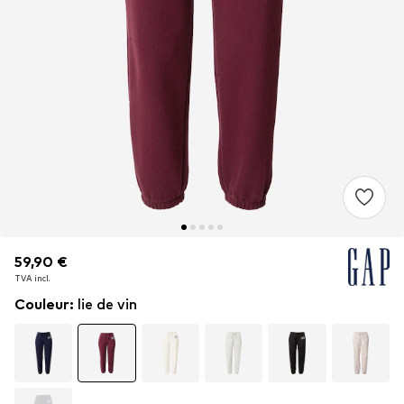
59,90 €
59,90 €
TVA incl.
TVA incl.
Couleur
:
lie de vin