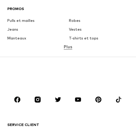
PROMOS
Pulls et mailles
Robes
Jeans
Vestes
Manteaux
T-shirts et tops
Plus
Pantalons
Lingerie
Jupes
Blouses et tuniques
Sweats
Blazers
Maillots de bain
Combinaisons et salopettes
Grandes tailles
Maternité
Chaussures
Sport
Accessoires
Premium
VÊTEMENTS
SERVICE CLIENT
Nouveautés
Tendance
Robes
Jeans