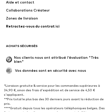
Aide et contact
T-shirts et tops
Pantalons
Collaborations Créateur
Vestes
Pulls et mailles
Zones de livraison
Lingerie
Blouses et tuniques
Retractez-vous du contrat ici
Manteaux
Jupes
Maillots de bain
Sweats
Blazers
Combinaisons et salopettes
ACHATS SÉCURISÉS
Grandes tailles
Maternité
Occasions spéciales
Exclusif
Nos clients nous ont attribué l'évaluation "Très 
bien"
Remise à neuf
 Vos données sont en sécurité avec nous
CHAUSSURES
Nouveautés
Tendance
*Livraison gratuite & service pour les commandes supérieures à
34,90 €, sinon des frais d'expédition et de service de 4,50 €
Baskets
Bottines
s'appliquent.
**Prix total le plus bas des 30 derniers jours avant la réduction de
Escarpins et talons hauts
Bottes
prix.
Sandales
Chaussures basses
****Gratuit depuis tous les opérateurs téléphoniques belges. Des