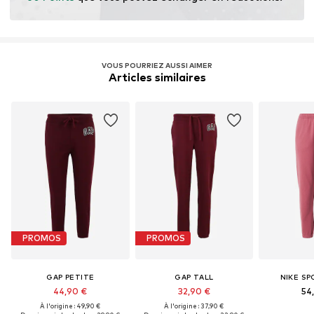
VOUS POURRIEZ AUSSI AIMER
Articles similaires
PROMOS
PROMOS
GAP PETITE
GAP TALL
NIKE S
44,90 €
32,90 €
54
À l'origine : 49,90 €
À l'origine : 37,90 €