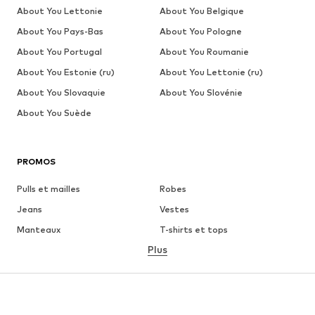
About You Lettonie
About You Belgique
About You Pays-Bas
About You Pologne
About You Portugal
About You Roumanie
About You Estonie (ru)
About You Lettonie (ru)
About You Slovaquie
About You Slovénie
About You Suède
PROMOS
Pulls et mailles
Robes
Jeans
Vestes
Manteaux
T-shirts et tops
Plus
Pantalons
Lingerie
Jupes
Blouses et tuniques
Sweats
Blazers
Maillots de bain
Combinaisons et salopettes