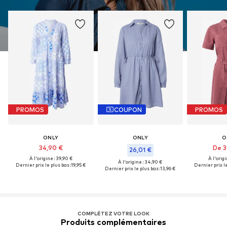
PROMOS
COUPON
PROMOS
ONLY
ONLY
O
34,90 €
De 3
26,01 €
À l'origine : 39,90 €
À l'origi
À l'origine : 34,90 €
Dernier prix le plus bas :
19,95 €
Dernier prix le
Dernier prix le plus bas :
13,96 €
COMPLÉTEZ VOTRE LOOK
Produits complémentaires