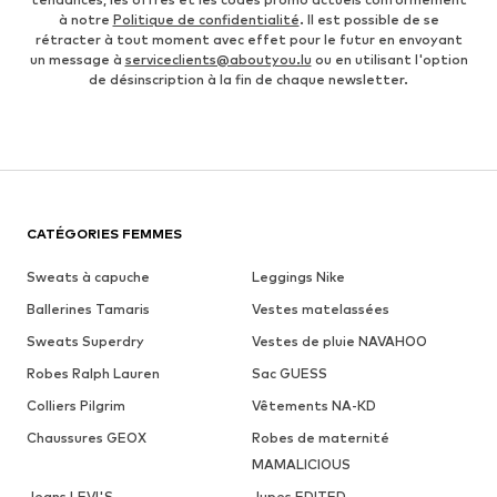
à notre
Politique de confidentialité
. Il est possible de se
rétracter à tout moment avec effet pour le futur en envoyant
un message à
serviceclients@aboutyou.lu
ou en utilisant l'option
de désinscription à la fin de chaque newsletter.
CATÉGORIES FEMMES
Sweats à capuche
Leggings Nike
Ballerines Tamaris
Vestes matelassées
Sweats Superdry
Vestes de pluie NAVAHOO
Robes Ralph Lauren
Sac GUESS
Colliers Pilgrim
Vêtements NA-KD
Chaussures GEOX
Robes de maternité
MAMALICIOUS
Jeans LEVI'S
Jupes EDITED