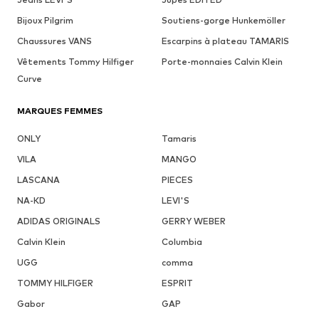
Bijoux Pilgrim
Soutiens-gorge Hunkemöller
Chaussures VANS
Escarpins à plateau TAMARIS
Vêtements Tommy Hilfiger
Porte-monnaies Calvin Klein
Curve
MARQUES FEMMES
ONLY
Tamaris
VILA
MANGO
LASCANA
PIECES
NA-KD
LEVI'S
ADIDAS ORIGINALS
GERRY WEBER
Calvin Klein
Columbia
UGG
comma
TOMMY HILFIGER
ESPRIT
Gabor
GAP