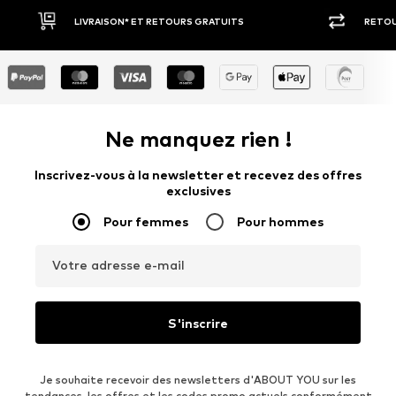
RETOUR SOUS 30 JOURS
LARGE 
Ne manquez rien !
Inscrivez-vous à la newsletter et recevez des offres
exclusives
Pour femmes
Pour hommes
Votre adresse e-mail
S'inscrire
Je souhaite recevoir des newsletters d'ABOUT YOU sur les
tendances, les offres et les codes promo actuels conformément