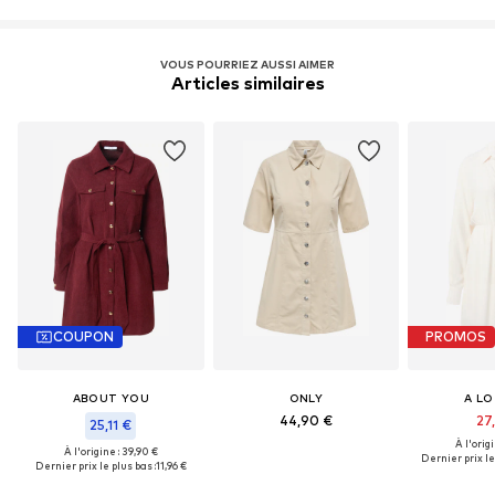
VOUS POURRIEZ AUSSI AIMER
Articles similaires
COUPON
PROMOS
ABOUT YOU
ONLY
A LO
44,90 €
27
25,11 €
À l'origi
À l'origine : 39,90 €
Dernier prix le
Dernier prix le plus bas :
11,96 €