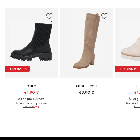
PROMOS
PROMOS
ONLY
ABOUT YOU
RI
49,90 €
69,90 €
54
À l'origine : 59,90 €
À l'origi
Dernier prix le plus bas :
Dernier pri
50,92 €
-2%
57,9