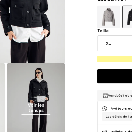
Taille
XL
Vendu(e) et 
Vendu(e) et 
Vendu(e) et 
Voir les
4-6 jours o
tenues
Les délais de liv
Politique de