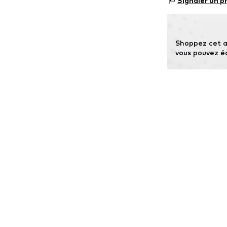
Signaler un p
besoin de matièr
ressources natur
En savoir plus
Shoppez cet a
vous pouvez é