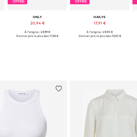
OFFRE
OFFRE
ONLY
HAILYS
20,94 €
17,91 €
À l'origine : 49,99 €
À l'origine : 49,90 €
XL
Tailles disponibles: XS, S, M, L, XL
Tailles disponibles: M, L, XL, XXL
Dernier prix le plus bas :
17,96 €
Dernier prix le plus bas :
15,92 €
Ajouter au panier
Ajouter au panier