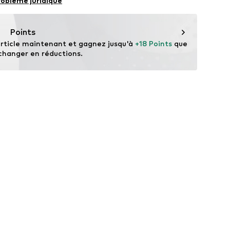
roblème juridique
es premières, éviter les déchets et préserver les
elles.
Points
rticle maintenant et gagnez jusqu'à 
+18 Points
 que 
changer en réductions.