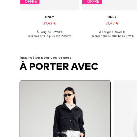
OFFRE
OFFRE
ONLY
ONLY
31,43 €
31,43 €
À l'origine : 59,90 €
À l'origine : 59,90 €
Tailles disponibles: XS, S, M, L, XL
Tailles disponibles: XS, S, M, L, 
Dernier prix le plus bas :
23,92 €
Dernier prix le plus bas :
23,96 €
Ajouter au panier
Ajouter au panier
Inspiration pour vos tenues
À PORTER AVEC