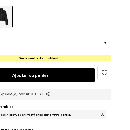
Seulement 4 disponibles !
Ajouter au panier
expédié(e) par
expédié(e) par
expédié(e) par
ABOUT YOU
ABOUT YOU
ABOUT YOU
uvrables
raison prévus seront affichés dans votre panier.
 retour de 30 jours