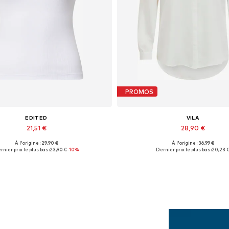
PROMOS
EDITED
VILA
21,51 €
28,90 €
À l'origine : 29,90 €
À l'origine : 36,99 €
illes disponibles: XS, S, M, XL
Tailles disponibles: XL
rnier prix le plus bas :
23,90 €
-10%
Dernier prix le plus bas :
20,23 
Ajouter au panier
Ajouter au panier