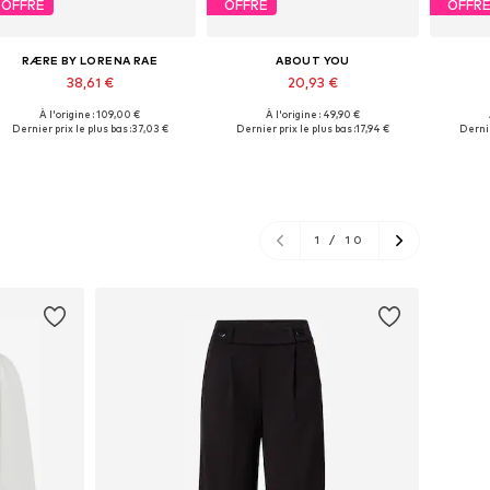
OFFRE
OFFRE
OFFR
RÆRE BY LORENA RAE
ABOUT YOU
38,61 €
20,93 €
À l'origine : 109,00 €
À l'origine : 49,90 €
Tailles disponibles: S, M, L, XL, XXL
Tailles disponibles: XS, S, M, L, XL, XXL
Tailles 
Dernier prix le plus bas :
37,03 €
Dernier prix le plus bas :
17,94 €
Dernie
Ajouter au panier
Ajouter au panier
Aj
1
/
10