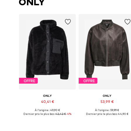
ONLY
OFFRE
OFFRE
ONLY
ONLY
40,41 €
53,99 €
À l'origine : 49,90 €
À l'origine : 59,99 €
Tailles disponibles: XS, S, M, L, XL
Disponible en plusieurs tailles
Dernier prix le plus bas :
42,42 €
-4%
Dernier prix le plus bas :
44,90 €
Ajouter au panier
Ajouter au panier